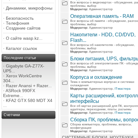
Все вопросы о видеокартах - обсуждение, ра
проблемы, выбор
·
Динамики, микрофоны
Модератор:
Администратор
Оперативная память - RAM
·
Безопасность
Все вопросы об памяти - обсуждение, разгон
·
Телефония
проблемы, выбор
·
Создание сайтов
Модератор:
Администратор
Накопители - HDD, CD/DVD,
·
О сайте wasp.kz...
Flash...
Все вопросы об накопителях - обсуждение,
·
Каталог ссылок
проблемы, выбор
Модератор:
Администратор
Последние статьи
Блоки питания, UPS, фильтры
Все вопросы об электропитании ПК - обсужд
·
Gigabyte GA-Z77X-
проблемы, выбор
UP5...
Модератор:
Администратор
·
Xerox WorkCentre
Корпуса и охлаждение
304...
Тема о компьютерных корпусах и системах
·
Razer Anansi + Razer...
охлаждения
Модератор:
Администратор,
IT-мастера
·
ASRock 990FX
Extreme...
Карты расширений, контролл
·
KFA2 GTX 580 MDT X4
интерфейсы
...
Все об картах расширений для ПК, контролл
адаптеры, переходники, платы, разъемы
Модератор:
Администратор,
IT-мастера
Счетчики
Сборка ПК, проблемы, вопр
Сборка компьютера, проблемы, вопросы,
конфигурации
Модератор:
Администратор
СИСТЕМНЫЕ БЛОКИ, НОУТБУКИ,