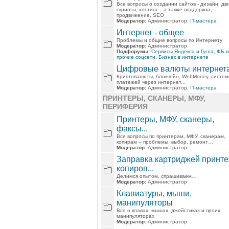
Все вопросы о создании сайтов - дизайн, дв
скрипты, хостинг... а также поддержка,
продвижение, SEO
Модератор:
Администратор,
IT-мастера
Интернет - общее
Проблемы и общие вопросы по Интернету
Модератор:
Администратор
Подфорумы:
Сервисы Яндекса и Гугла, ФБ и
прочие соцсети
,
Бизнес в интернете
Цифровые валюты интернет
Криптовалюты, блокчейн, WebMoney, систе
платежей через интернет...
Модератор:
Администратор,
IT-мастера
ПРИНТЕРЫ, СКАНЕРЫ, МФУ,
ПЕРИФЕРИЯ
Принтеры, МФУ, сканеры,
факсы...
Все вопросы по принтерам, МФУ, сканерам,
копирам – проблемы, выбор, ремонт…
Модератор:
Администратор
Заправка картриджей принте
копиров...
Делимся опытом, спрашиваем…
Модератор:
Администратор
Клавиатуры, мыши,
манипуляторы
Все о клавах, мышах, джойстиках и проих
манипуляторах
Модератор:
Администратор