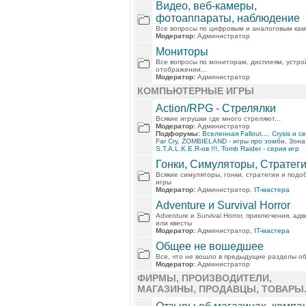
Видео, веб-камеры,
фотоаппараты, наблюдение
Все вопросы по цифровым и аналоговым ка
Модератор:
Администратор
Мониторы
Все вопросы по мониторам, дисплеям, устро
отображении...
Модератор:
Администратор
КОМПЬЮТЕРНЫЕ ИГРЫ
Action/RPG - Стрелялки
Всякие игрушки где много стреляют...
Модератор:
Администратор
Подфорумы:
Вселенная Fallout...
,
Crysis и с
Far Cry
,
ZOMBIELAND - игры про зомби
,
Зона
S.T.A.L.K.E.R-ов !!!
,
Tomb Raider - серия игр
Гонки, Симуляторы, Стратегии
Всякие симуляторы, гонки, стратегии и под
игры
Модератор:
Администратор,
IT-мастера
Adventure и Survival Horror
Adventure и Survival Horror, приключения, ад
или квесты
Модератор:
Администратор,
IT-мастера
Общее не вошедшее
Все, что не вошло в предыдущие разделы об
Модератор:
Администратор
ФИРМЫ, ПРОИЗВОДИТЕЛИ,
МАГАЗИНЫ, ПРОДАВЦЫ, ТОВАРЫ.