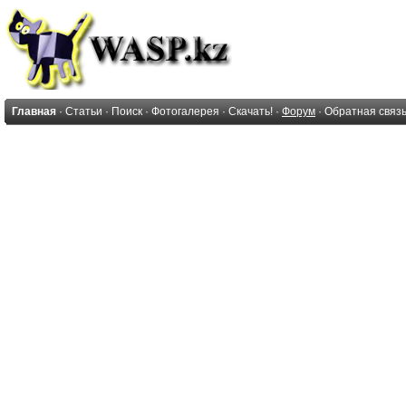
Главная
·
Статьи
·
Поиск
·
Фотогалерея
·
Скачать!
·
Форум
·
Обратная связ