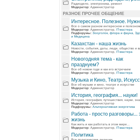
Радиодело, электроника, ремонт
Модератор:
Администратор
РАЗНОЕ ПРОЧЕЕ ОБЩЕНИЕ
Интересное. Полезное. Нужн
Все о самом разном интересном и полезно
Модератор:
Администратор,
IT-мастера
Подфорумы:
Зооуголок, флора и фауна
,
Зд
и Медицина
Казахстан - наша жизнь
Новости, события, даты, люди, общество и вл
Модератор:
Администратор,
IT-мастера
Новогодняя тема - как
празднуем?
Все об новом годе и как его встречаем
Модератор:
Администратор,
IT-мастера
Музыка и Кино, Театр, Искус
Все об музыке и кино, театре и искусстве
Модератор:
Администратор
История, география... науки!
История, география, путешествия, науки, зн
Модератор:
Администратор
Подфорумы:
Альтернативная энергетика
Работа - просто разговоры... 
жизнь
Как жить и как работать в этом мире...
Модератор:
Администратор,
IT-мастера
Политика
Все политические делишки