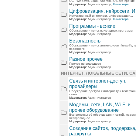
ОС - Windows, Linux. Android, iOS,все прочие
Модератор:
Администратор,
IT-мастера
Цифровизация, нейросети, ИИ
Искусственный интеллект, цифровизация...
Модератор:
Администратор,
IT-мастера
Программы - всякие
Обсуждение и поиск прикладных программ
Модератор:
Администратор
Безопасность
Обсуждение и поиск антивирусов, firewoll's, 
подобного
Модератор:
Администратор
Разное прочее
Прочее не вошедшее
Модератор:
Администратор
ИНТЕРНЕТ, ЛОКАЛЬНЫЕ СЕТИ, С
Связь и интернет-доступ,
провайдеры
Обсуждение доступа к интернету к телефон
связи
Модератор:
Администратор
Модемы, сети, LAN, Wi-Fi и
прочее оборудование
Все вопросы об оборудовании сетей, модем
беспроводное
Модератор:
Администратор
Создание сайтов, поддержка
раскрутка