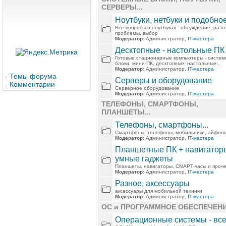
СЕРВЕРЫ...
Ноутбуки, нетбуки и подобно
Все вопросы о ноутбуках - обсуждение, разг
проблемы, выбор
Модератор:
Администратор,
IT-мастера
Десктопные - настольные ПК
Готовые стационарные компьютеры - систе
блоки, мини-ПК, десктопные, настольные...
Модератор:
Администратор,
IT-мастера
-
Темы форума
Серверы и оборудование
-
Комментарии
Серверное оборудование
Модератор:
Администратор,
IT-мастера
ТЕЛЕФОНЫ, СМАРТФОНЫ,
ПЛАНШЕТЫ...
Телефоны, смартфоны...
Смартфоны, телефоны, мобильники, айфон
Модератор:
Администратор,
IT-мастера
Планшетные ПК + навигатор
умные гаджеты
Планшеты, навигаторы, СМАРТ-часы и проч
Модератор:
Администратор,
IT-мастера
Разное, аксессуары
аксессуары для мобильной техники
Модератор:
Администратор,
IT-мастера
ОС и ПРОГРАММНОЕ ОБЕСПЕЧЕН
Операционные системы - вс