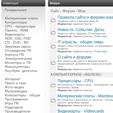
Навигация
Форум
·
Генеральная
Сайт - Форум - Мир
Правила сайта и форума was
·
Материнские платы
Правила сайта и форума wasp.kz
·
Контроллеры
Модератор:
Администратор
·
CPU - процессоры
Новости. События. Даты.
·
Память - RAM
Новости сайта, форума, IT-сообщества
·
Видеокарты
Модератор:
Администратор,
IT-мастера
·
HDD, SSD, FDD
IT-отрасль - общие темы
·
CD - DVD - BD
·
Звуковые карты
Общие темы об компьютерах, не вошедшее 
разделы
·
Охлаждение ПК
Модератор:
Администратор,
IT-мастера
·
Корпуса ПК
О сайте и форуме
·
Электропитание
Все недостатки сайта и форума wasp.kz -
·
Мониторы и ТВ
предложения, добавление новых категорий, 
·
Манипуляторы
баги...
Модератор:
Администратор
·
Ноутбуки, десктопы
КОМПЬЮТЕРНОЕ «ЖЕЛЕЗО»
·
Интернет
Процессоры - CPU
·
Принт и скан
Все вопросы о процессорах - обсуждение, ра
·
Фото-видео
проблемы, выбор
Модератор:
Администратор
·
Мультимедиа
·
Компьютеры - общая
Материнские платы - Mainbo
·
Программное
Все вопросы о матплатах и чипсетах - обсуж
·
Игры ПК
разгон, проблемы, выбор
Модератор:
Администратор
·
Радиодело
Видеокарты - Videocards
·
Производители