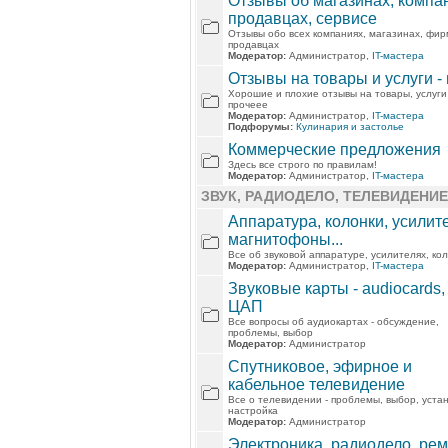
Отзывы об магазинах, компа
продавцах, сервисе
Отзывы обо всех компаниях, магазинах, фир
продавцах
Модератор:
Администратор,
IT-мастера
Отзывы на товары и услуги -
Хорошие и плохие отзывы на товары, услуги
прочеее
Модератор:
Администратор,
IT-мастера
Подфорумы:
Кулинария и застолье
Коммерческие предложения
Здесь все строго по правилам!
Модератор:
Администратор,
IT-мастера
ЗВУК, РАДИОДЕЛО, ТЕЛЕВИДЕНИЕ
Аппаратура, колонки, усилит
магнитофоны...
Все об звуковой аппаратуре, усилителях, ко
Модератор:
Администратор,
IT-мастера
Звуковые карты - audiocards,
ЦАП
Все вопросы об аудиокартах - обсуждение,
проблемы, выбор
Модератор:
Администратор
Спутниковое, эфирное и
кабельное телевидение
Все о телевидении - проблемы, выбор, устан
настройка
Модератор:
Администратор
Электроника, радиодело, ре