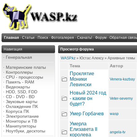
Главная
·
Статьи
·
Поиск
·
Фотогалерея
·
Скачать!
·
Форум
·
Обратная связ
Навигация
Просмотр форума
·
Генеральная
WASP.kz
» Юстас Алексу » Архивные темы
Тема
Автор
·
Материнские платы
·
Контроллеры
Проклятие
·
CPU - процессоры
Моники
Venera-kazbay
·
Память - RAM
Левински
·
Видеокарты
·
HDD, SSD, FDD
Новый 2024 год
·
CD - DVD - BD
- каким он
Veter-severny
·
Звуковые карты
будет?
·
Охлаждение ПК
·
Корпуса ПК
Умер Горбачев
wasp
·
Электропитание
·
Мониторы и ТВ
Умерла
·
Манипуляторы
Елизавета II
·
Ноутбуки, десктопы
angela-tv
королева