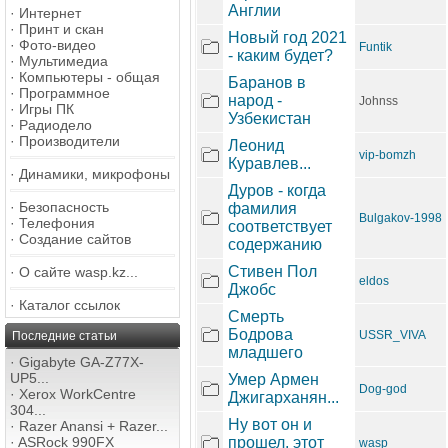
Англии
·
Интернет
·
Принт и скан
Новый год 2021
·
Фото-видео
Funtik
- каким будет?
·
Мультимедиа
·
Компьютеры - общая
Баранов в
·
Программное
народ -
Johnss
·
Игры ПК
Узбекистан
·
Радиодело
·
Производители
Леонид
vip-bomzh
Куравлев...
·
Динамики, микрофоны
Дуров - когда
·
Безопасность
фамилия
Bulgakov-1998
·
Телефония
соответствует
·
Создание сайтов
содержанию
Стивен Пол
·
О сайте wasp.kz...
eldos
Джобс
·
Каталог ссылок
Смерть
Бодрова
USSR_VIVA
Последние статьи
младшего
·
Gigabyte GA-Z77X-
UP5...
Умер Армен
Dog-god
·
Xerox WorkCentre
Джигарханян...
304...
Ну вот он и
·
Razer Anansi + Razer...
·
ASRock 990FX
прошел, этот
wasp