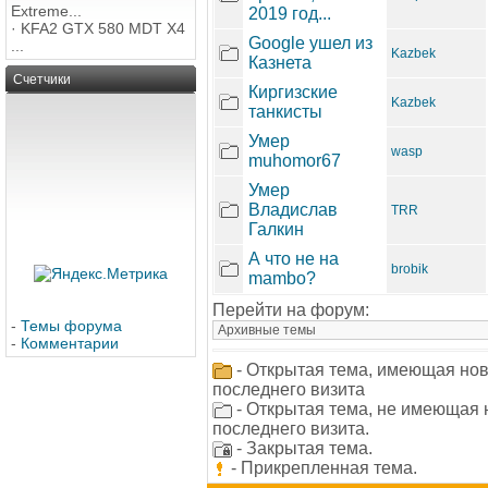
Extreme...
2019 год...
·
KFA2 GTX 580 MDT X4
Google ушел из
...
Kazbek
Казнета
Счетчики
Киргизские
Kazbek
танкисты
Умер
wasp
muhomor67
Умер
Владислав
TRR
Галкин
А что не на
brobik
mambo?
Перейти на форум:
-
Темы форума
-
Комментарии
- Открытая тема, имеющая но
последнего визита
- Открытая тема, не имеющая
последнего визита.
- Закрытая тема.
- Прикрепленная тема.