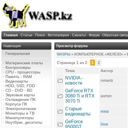
Главная
·
Статьи
·
Поиск
·
Фотогалерея
·
Скачать!
·
Форум
·
Обратная связ
Навигация
Просмотр форума
·
Генеральная
WASP.kz
» КОМПЬЮТЕРНОЕ «ЖЕЛЕЗО» » Вид
Страница 1 из 2:
1
2
·
Материнские платы
·
Контроллеры
Тема
Автор
·
CPU - процессоры
·
Память - RAM
NVIDIA -
romantz
·
Видеокарты
новости
·
HDD, SSD, FDD
·
CD - DVD - BD
GeForce RTX
·
Звуковые карты
3080 Ti и RTX
jasmyn
·
Охлаждение ПК
3070 Ti
·
Корпуса ПК
·
Электропитание
Старые
wasp
·
Мониторы и ТВ
видеокарты
·
Манипуляторы
GeForce
·
Ноутбуки, десктопы
Dear
9500GT