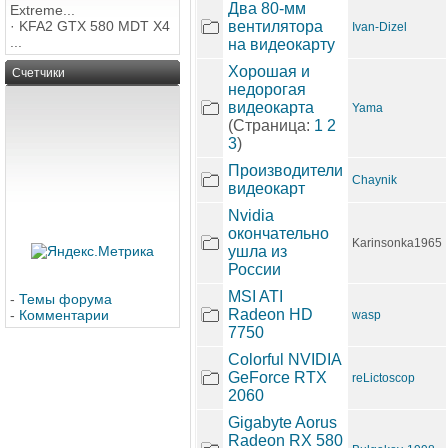
Два 80-мм
Extreme...
·
KFA2 GTX 580 MDT X4
вентилятора
Ivan-Dizel
...
на видеокарту
Хорошая и
Счетчики
недорогая
видеокарта
Yama
(Страница:
1
2
3
)
Производители
Chaynik
видеокарт
Nvidia
окончательно
Karinsonka1965
ушла из
России
MSI ATI
-
Темы форума
Radeon HD
-
Комментарии
wasp
7750
Colorful NVIDIA
GeForce RTX
reLictoscop
2060
Gigabyte Aorus
Radeon RX 580