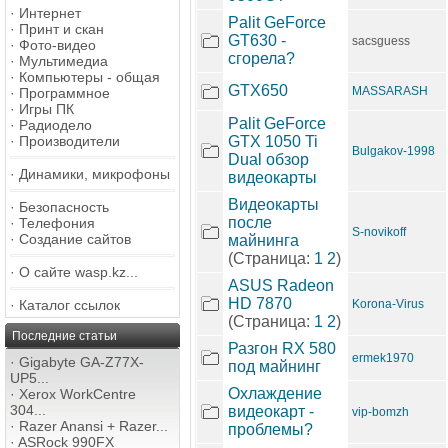
·
Интернет
Palit GeForce
·
Принт и скан
GT630 -
sacsguess
·
Фото-видео
сгорела?
·
Мультимедиа
·
Компьютеры - общая
GTX650
MASSARASH
·
Программное
·
Игры ПК
Palit GeForce
·
Радиодело
·
Производители
GTX 1050 Ti
Bulgakov-1998
Dual обзор
·
Динамики, микрофоны
видеокарты
Видеокарты
·
Безопасность
после
·
Телефония
S-novikoff
·
Создание сайтов
майнинга
(Страница:
1
2
)
·
О сайте wasp.kz...
ASUS Radeon
HD 7870
·
Каталог ссылок
Korona-Virus
(Страница:
1
2
)
Последние статьи
Разгон RX 580
ermek1970
·
Gigabyte GA-Z77X-
под майнинг
UP5...
Охлаждение
·
Xerox WorkCentre
304...
видеокарт -
vip-bomzh
·
Razer Anansi + Razer...
проблемы?
·
ASRock 990FX