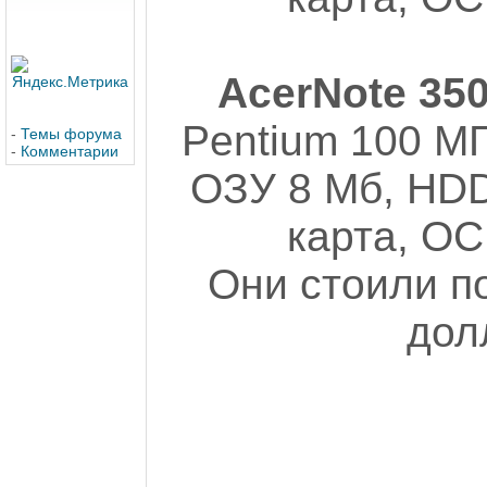
AcerNote 35
Pentium 100 МГ
-
Темы форума
-
Комментарии
ОЗУ 8 Мб, HDD
карта, ОС
Они стоили п
дол