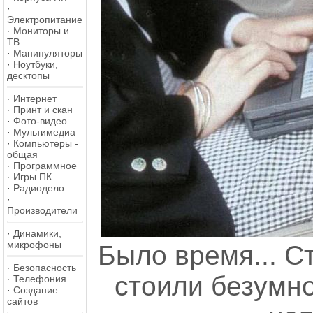
·
Электропитание
·
Мониторы и
ТВ
·
Манипуляторы
·
Ноутбуки,
десктопы
·
Интернет
·
Принт и скан
·
Фото-видео
·
Мультимедиа
·
Компьютеры -
общая
·
Программное
·
Игры ПК
·
Радиодело
·
Производители
·
Динамики,
микрофоны
Было время... С
·
Безопасность
стоили безумно
·
Телефония
·
Создание
сайтов