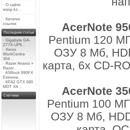
нап
·
О сайте
wasp.kz...
·
Каталог
AcerNote 9
ссылок
Последние статьи
Pentium 120 МГ
·
Gigabyte GA-
Z77X-UP5...
ОЗУ 8 Мб, HDD
·
Xerox
WorkCentre
304...
карта, 6x CD-R
·
Razer Anansi +
Razer...
·
ASRock 990FX
Extreme...
·
KFA2 GTX 580
MDT X4 ...
AcerNote 3
Счетчики
Pentium 100 МГ
ОЗУ 8 Мб, HDD
карта, ОС