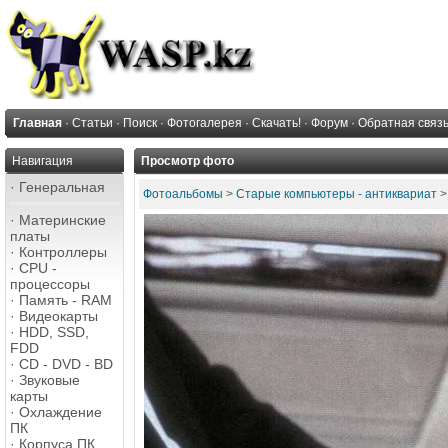
Главная
·
Статьи
·
Поиск
·
Фотогалерея
·
Скачать!
·
Форум
·
Обратная связ
Навигация
Просмотр фото
·
Генеральная
Фотоальбомы
>
Старые компьютеры - антиквариат
·
Материнские
платы
·
Контроллеры
·
CPU -
процессоры
·
Память - RAM
·
Видеокарты
·
HDD, SSD,
FDD
·
CD - DVD - BD
·
Звуковые
карты
·
Охлаждение
ПК
·
Корпуса ПК