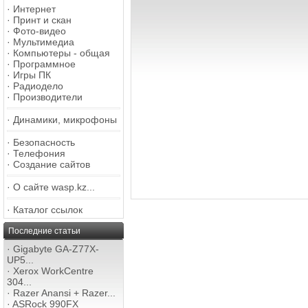
·
Интернет
·
Принт и скан
·
Фото-видео
·
Мультимедиа
·
Компьютеры - общая
·
Программное
·
Игры ПК
·
Радиодело
·
Производители
·
Динамики, микрофоны
·
Безопасность
·
Телефония
·
Создание сайтов
·
О сайте wasp.kz...
·
Каталог ссылок
Последние статьи
·
Gigabyte GA-Z77X-
UP5...
·
Xerox WorkCentre
304...
·
Razer Anansi + Razer...
·
ASRock 990FX