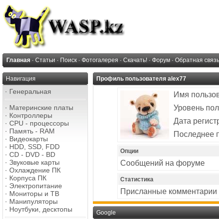
Главная
·
Статьи
·
Поиск
·
Фотогалерея
·
Скачать!
·
Форум
·
Обратная связ
Навигация
Профиль пользователя alex77
·
Генеральная
Имя пользо
·
Материнские платы
Уровень пол
·
Контроллеры
Дата регист
·
CPU - процессоры
·
Память - RAM
Последнее 
·
Видеокарты
·
HDD, SSD, FDD
Опции
·
CD - DVD - BD
·
Звуковые карты
Сообщений на форуме
·
Охлаждение ПК
·
Корпуса ПК
Статистика
·
Электропитание
Присланные комментарии
·
Мониторы и ТВ
·
Манипуляторы
·
Ноутбуки, десктопы
Google