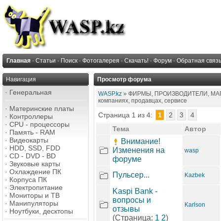
Главная
·
Статьи
·
Поиск
·
Фотогалерея
·
Скачать!
·
Форум
·
Обратная связ
Навигация
Просмотр форума
·
Генеральная
WASP.kz
» ФИРМЫ, ПРОИЗВОДИТЕЛИ, МАГА
компаниях, продавцах, сервисе
·
Материнские платы
Страница 1 из 4:
1
2
3
4
·
Контроллеры
·
CPU - процессоры
Тема
Автор
·
Память - RAM
·
Видеокарты
Внимание!
·
HDD, SSD, FDD
Изменения на
wasp
·
CD - DVD - BD
форуме
·
Звуковые карты
·
Охлаждение ПК
Пульсер...
Kazbek
·
Корпуса ПК
·
Электропитание
Kaspi Bank -
·
Мониторы и ТВ
вопросы и
·
Манипуляторы
Karlson
отзывы
·
Ноутбуки, десктопы
(Страница:
1
2
)