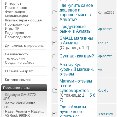
·
Интернет
Где купить самое
·
Принт и скан
дешевое и
·
Фото-видео
Komar2369
хорошее мясо в
·
Мультимедиа
Алматы?
·
Компьютеры - общая
·
Программное
Продуктовые
·
Игры ПК
vip-bomzh
рынки в Алматы
·
Радиодело
·
Производители
SMALL магазины
в Алматы
XpeH-c
·
Динамики, микрофоны
(Страница:
1
2
)
·
Безопасность
Сулпак - как вам?
vip-bomzh
·
Телефония
·
Создание сайтов
Алатау Кус -
куриный магазин,
koch
·
О сайте wasp.kz...
отзывы
·
Каталог ссылок
Магнум - отзывы
о сети
Последние статьи
супермаркетов
XpeH-c
·
Gigabyte GA-Z77X-
(Страница:
1
...
5
6
UP5...
7
)
·
Xerox WorkCentre
Где в Алматы
304...
·
Razer Anansi + Razer...
лучше всего
Biser-kirov
·
ASRock 990FX
купить б/у