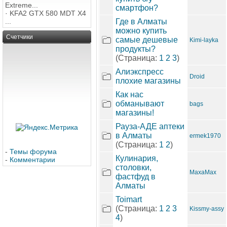
Extreme...
смартфон?
·
KFA2 GTX 580 MDT X4
...
Где в Алматы
можно купить
Счетчики
самые дешевые
Kimi-layka
продукты?
(Страница:
1
2
3
)
Алиэкспресс
Droid
плохие магазины
Как нас
обманывают
bags
магазины!
Рауза-АДЕ аптеки
в Алматы
ermek1970
(Страница:
1
2
)
-
Темы форума
Кулинария,
-
Комментарии
столовки,
MaxaMax
фастфуд в
Алматы
Toimart
(Страница:
1
2
3
Kissmy-assy
4
)