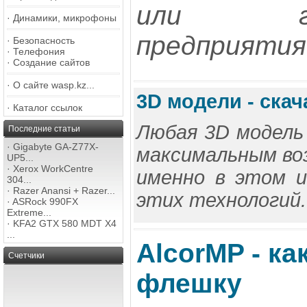
или госу
·
Динамики, микрофоны
предприятия.
·
Безопасность
·
Телефония
·
Создание сайтов
·
О сайте wasp.kz...
3D модели - скач
·
Каталог ссылок
Любая 3D модель
Последние статьи
·
Gigabyte GA-Z77X-
максимальным во
UP5...
·
Xerox WorkCentre
именно в этом и
304...
·
Razer Anansi + Razer...
этих технологий.
·
ASRock 990FX
Extreme...
·
KFA2 GTX 580 MDT X4
...
AlcorMP - ка
Счетчики
флешку