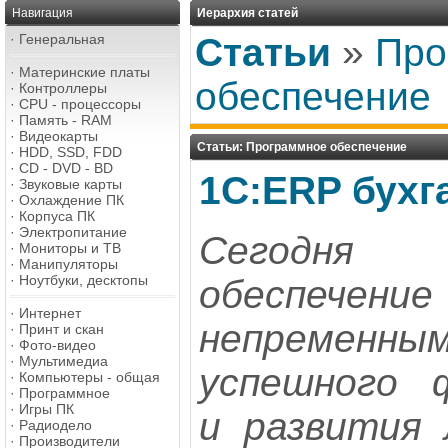
Навигация
Иерархия статей
·
Генеральная
Статьи
»
Про
·
Материнские платы
обеспечение
·
Контроллеры
·
CPU - процессоры
·
Память - RAM
·
Видеокарты
Статьи: Программное обеспечение
·
HDD, SSD, FDD
·
CD - DVD - BD
1С:ERP бухг
·
Звуковые карты
·
Охлаждение ПК
·
Корпуса ПК
·
Электропитание
Сегодня 
·
Мониторы и ТВ
·
Манипуляторы
·
Ноутбуки, десктопы
обеспечен
·
Интернет
непремен
·
Принт и скан
·
Фото-видео
·
Мультимедиа
успешного ф
·
Компьютеры - общая
·
Программное
·
Игры ПК
и развития 
·
Радиодело
·
Производители