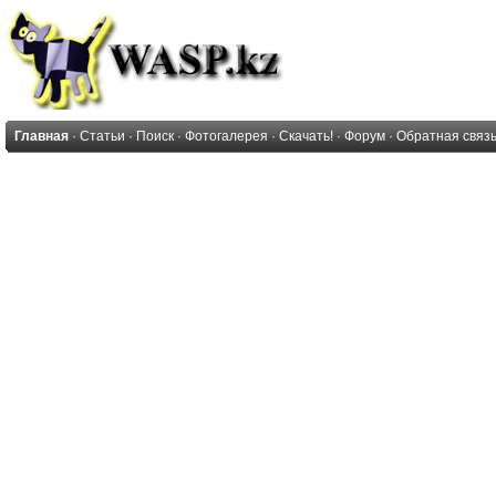
Главная
·
Статьи
·
Поиск
·
Фотогалерея
·
Скачать!
·
Форум
·
Обратная связ