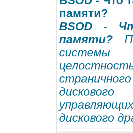
BSOD - Что 
памяти?
BSOD - Ч
памяти?
По
системы
целостн
странич
дисковог
управляю
дискового др