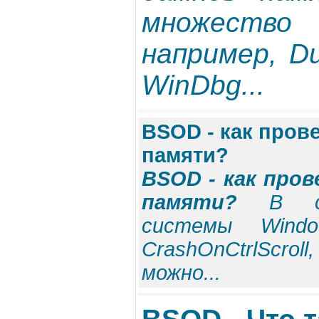
множеств
например, D
WinDbg...
BSOD - как пров
памяти?
BSOD - как про
памяти?
В с
системы Wind
CrashOnCtrlScro
можно...