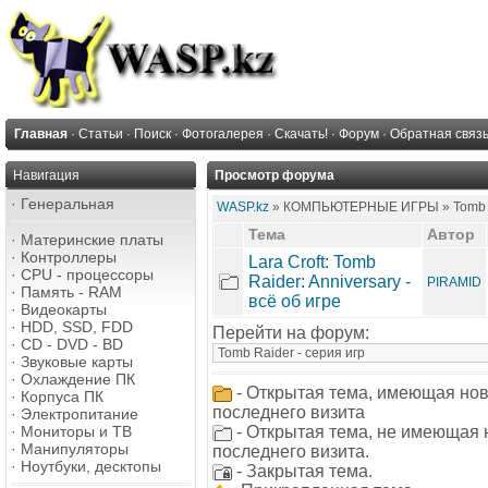
Главная
·
Статьи
·
Поиск
·
Фотогалерея
·
Скачать!
·
Форум
·
Обратная связ
Навигация
Просмотр форума
·
Генеральная
WASP.kz
» КОМПЬЮТЕРНЫЕ ИГРЫ » Tomb Ra
Тема
Автор
·
Материнские платы
·
Контроллеры
Lara Croft: Tomb
·
CPU - процессоры
Raider: Anniversary -
PIRAMID
·
Память - RAM
всё об игре
·
Видеокарты
·
HDD, SSD, FDD
Перейти на форум:
·
CD - DVD - BD
·
Звуковые карты
·
Охлаждение ПК
- Открытая тема, имеющая но
·
Корпуса ПК
последнего визита
·
Электропитание
·
Мониторы и ТВ
- Открытая тема, не имеющая
·
Манипуляторы
последнего визита.
·
Ноутбуки, десктопы
- Закрытая тема.