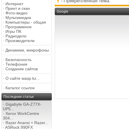
- Прикрепленная тема.
·
Интернет
·
Принт и скан
Google
·
Фото-видео
·
Мультимедиа
·
Компьютеры - общая
·
Программное
·
Игры ПК
·
Радиодело
·
Производители
·
Динамики, микрофоны
·
Безопасность
·
Телефония
·
Создание сайтов
·
О сайте wasp.kz...
·
Каталог ссылок
Последние статьи
·
Gigabyte GA-Z77X-
UP5...
·
Xerox WorkCentre
304...
·
Razer Anansi + Razer...
·
ASRock 990FX