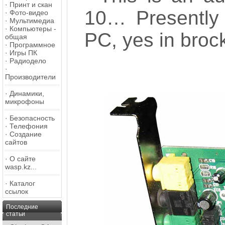
·
Принт и скан
10… Presently 
·
Фото-видео
·
Мультимедиа
·
Компьютеры -
PC, yes in broc
общая
·
Программное
·
Игры ПК
·
Радиодело
·
Производители
·
Динамики,
микрофоны
·
Безопасность
·
Телефония
·
Создание
сайтов
·
О сайте
wasp.kz...
·
Каталог
ссылок
Последние
статьи