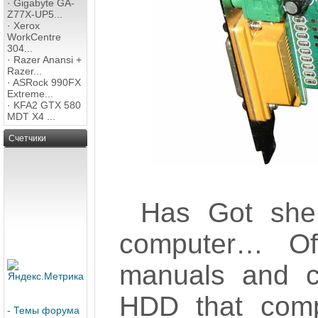
·
Gigabyte GA-
Z77X-UP5...
·
Xerox
WorkCentre
304...
·
Razer Anansi +
Razer...
·
ASRock 990FX
Extreme...
·
KFA2 GTX 580
MDT X4 ...
Счетчики
Has Got she
computer… Of 
manuals and 
HDD that compu
-
Темы форума