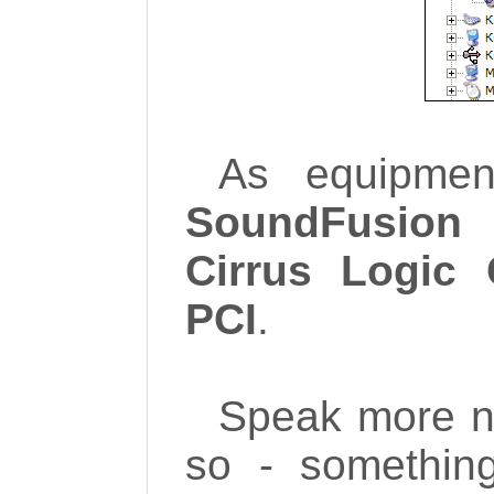
As equipmen
SoundFusio
Cirrus Logic 
PCI
.
Speak more not
so - somethin