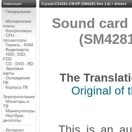
Навигация
Crystal CS4281-CM EP (SM4281 Rev 1.0) + drivers
·
Генеральная
Sound card
·
Материнские
платы
·
Контроллеры
(SM4281
·
CPU -
процессоры
·
Память - RAM
·
Видеокарты
·
HDD, SSD,
FDD
·
CD - DVD - BD
·
Звуковые
карты
The Translat
·
Охлаждение
ПК
Original of 
·
Корпуса ПК
·
Электропитание
·
Мониторы и
ТВ
·
Манипуляторы
·
Ноутбуки,
десктопы
This is an au
·
Интернет