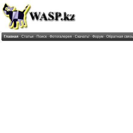
Главная
·
Статьи
·
Поиск
·
Фотогалерея
·
Скачать!
·
Форум
·
Обратная связ