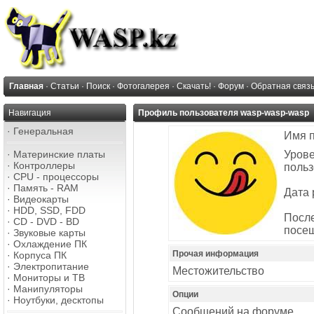
Главная
·
Статьи
·
Поиск
·
Фотогалерея
·
Скачать!
·
Форум
·
Обратная связ
Навигация
Профиль пользователя wasp-wasp-wasp
·
Генеральная
Имя 
·
Материнские платы
Уров
·
Контроллеры
польз
·
CPU - процессоры
·
Память - RAM
Дата 
·
Видеокарты
·
HDD, SSD, FDD
Посл
·
CD - DVD - BD
посе
·
Звуковые карты
·
Охлаждение ПК
Прочая информация
·
Корпуса ПК
·
Электропитание
Местожительство
·
Мониторы и ТВ
·
Манипуляторы
Опции
·
Ноутбуки, десктопы
Сообщений на форуме