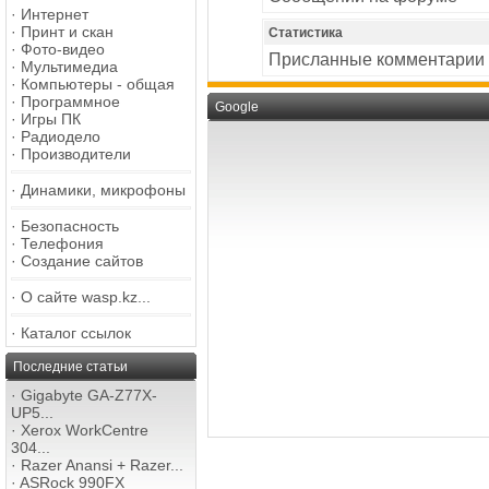
·
Интернет
·
Принт и скан
Статистика
·
Фото-видео
Присланные комментарии
·
Мультимедиа
·
Компьютеры - общая
·
Программное
Google
·
Игры ПК
·
Радиодело
·
Производители
·
Динамики, микрофоны
·
Безопасность
·
Телефония
·
Создание сайтов
·
О сайте wasp.kz...
·
Каталог ссылок
Последние статьи
·
Gigabyte GA-Z77X-
UP5...
·
Xerox WorkCentre
304...
·
Razer Anansi + Razer...
·
ASRock 990FX