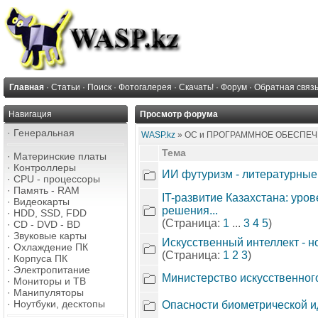
Главная
·
Статьи
·
Поиск
·
Фотогалерея
·
Скачать!
·
Форум
·
Обратная связ
Навигация
Просмотр форума
·
Генеральная
WASP.kz
» ОС и ПРОГРАММНОЕ ОБЕСПЕЧЕНИ
Тема
·
Материнские платы
·
Контроллеры
ИИ футуризм - литературные
·
CPU - процессоры
·
Память - RAM
IT-развитие Казахстана: уро
·
Видеокарты
решения...
·
HDD, SSD, FDD
(Страница:
1
...
3
4
5
)
·
CD - DVD - BD
·
Звуковые карты
Искусственный интеллект - н
·
Охлаждение ПК
(Страница:
1
2
3
)
·
Корпуса ПК
·
Электропитание
Министерство искусственног
·
Мониторы и ТВ
·
Манипуляторы
·
Ноутбуки, десктопы
Опасности биометрической 