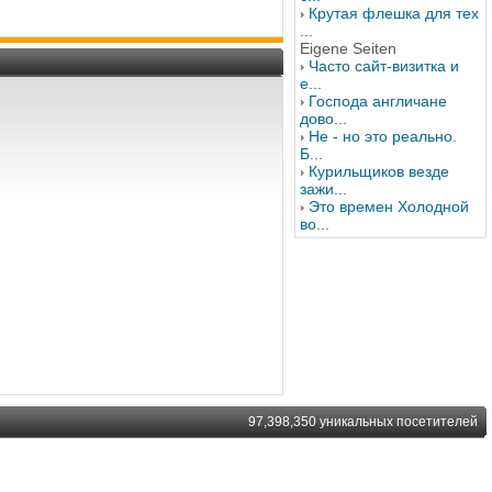
Крутая флешка для тех
...
Eigene Seiten
Часто сайт-визитка и
е...
Господа англичане
дово...
Не - но это реально.
Б...
Курильщиков везде
зажи...
Это времен Холодной
во...
97,398,350 уникальных посетителей