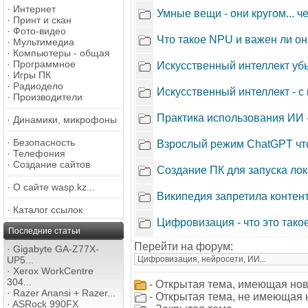
·
Интернет
Умные вещи - они кругом... че
·
Принт и скан
·
Фото-видео
Что такое NPU и важен ли о
·
Мультимедиа
·
Компьютеры - общая
·
Программное
Искусственный интеллект убь
·
Игры ПК
·
Радиодело
Искусственный интеллект - с 
·
Производители
Практика использования ИИ 
·
Динамики, микрофоны
·
Безопасность
Взрослый режим ChatGPT что
·
Телефония
·
Создание сайтов
Создание ПК для запуска ло
·
О сайте wasp.kz...
Википедия запретила контен
·
Каталог ссылок
Цифровизация - что это тако
Последние статьи
Перейти на форум:
·
Gigabyte GA-Z77X-
UP5...
·
Xerox WorkCentre
304...
- Открытая тема, имеющая нов
·
Razer Anansi + Razer...
- Открытая тема, не имеющая 
·
ASRock 990FX