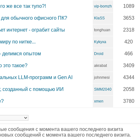
го же все так тупо?!
1089
vip-bomzh
н для обычного офисного ПК?
3653
KlaSS
ет интернет - ограбит сайты
2318
tonghuan
миру по нитке...
420
Kykyxa
- делимся опытом
466
Droid
 это такое?
3409
akrabat
кальных LLM-программ и Gen AI
4344
johnmesi
т, созданный с помощью ИИ
2058
SMM2040
е?
3780
xmen
ые сообщения с момента вашего последнего визита
новых сообщений с момента вашего последнего визита.