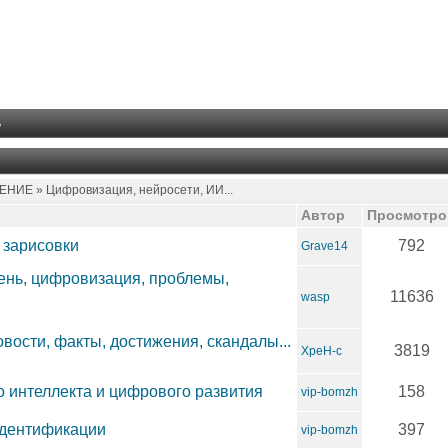
ь
Е » Цифровизация, нейросети, ИИ...
Автор
Просмотро
 зарисовки
792
Grave14
вень, цифровизация, проблемы,
11636
wasp
овости, факты, достижения, скандалы...
3819
XpeH-c
о интеллекта и цифрового развития
158
vip-bomzh
идентификации
397
vip-bomzh