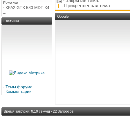
- Закрытая тема.
Extreme...
- Прикрепленная тема.
·
KFA2 GTX 580 MDT X4
...
Google
Счетчики
-
Темы форума
-
Комментарии
Время загрузки: 0.10 секунд - 22 Запросов