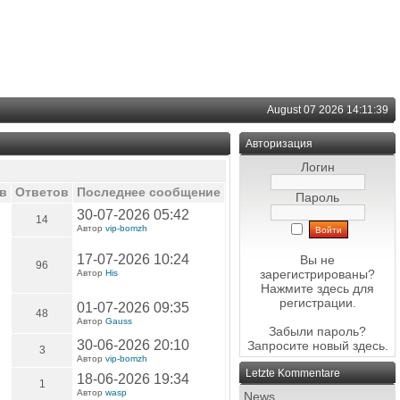
August 07 2026 14:11:39
Авторизация
Логин
в
Ответов
Последнее сообщение
Пароль
30-07-2026 05:42
14
Автор
vip-bomzh
17-07-2026 10:24
Вы не
96
зарегистрированы?
Автор
His
Нажмите здесь
для
регистрации.
01-07-2026 09:35
48
Автор
Gauss
Забыли пароль?
30-06-2026 20:10
Запросите новый
здесь
.
3
Автор
vip-bomzh
Letzte Kommentare
18-06-2026 19:34
1
Автор
wasp
News