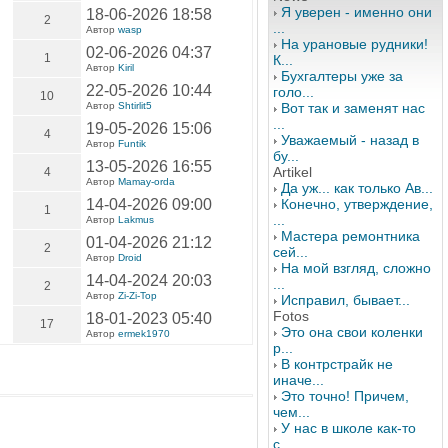
Я уверен - именно они
18-06-2026 18:58
2
...
Автор
wasp
На урановые рудники!
02-06-2026 04:37
1
К...
Автор
Kiril
Бухгалтеры уже за
22-05-2026 10:44
голо...
10
Автор
Shtirlit5
Вот так и заменят нас
...
19-05-2026 15:06
4
Уважаемый - назад в
Автор
Funtik
бу...
13-05-2026 16:55
Artikel
4
Автор
Mamay-orda
Да уж... как только Ав...
14-04-2026 09:00
Конечно, утверждение,
1
...
Автор
Lakmus
Мастера ремонтника
01-04-2026 21:12
2
сей...
Автор
Droid
На мой взгляд, сложно
14-04-2024 20:03
...
2
Автор
Zi-Zi-Top
Исправил, бывает...
Fotos
18-01-2023 05:40
17
Это она свои коленки
Автор
ermek1970
р...
В контрстрайк не
иначе...
Это точно! Причем,
чем...
У нас в школе как-то
с...