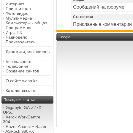
·
Интернет
Сообщений на форуме
·
Принт и скан
·
Фото-видео
Статистика
·
Мультимедиа
·
Компьютеры - общая
Присланные комментарии
·
Программное
·
Игры ПК
·
Радиодело
Google
·
Производители
·
Динамики, микрофоны
·
Безопасность
·
Телефония
·
Создание сайтов
·
О сайте wasp.kz...
·
Каталог ссылок
Последние статьи
·
Gigabyte GA-Z77X-
UP5...
·
Xerox WorkCentre
304...
·
Razer Anansi + Razer...
·
ASRock 990FX