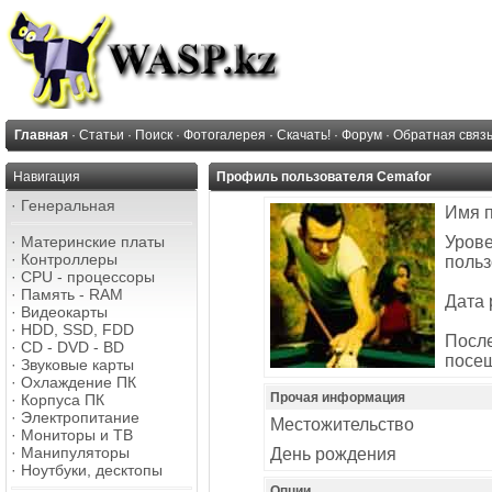
Главная
·
Статьи
·
Поиск
·
Фотогалерея
·
Скачать!
·
Форум
·
Обратная связ
Навигация
Профиль пользователя Cemafor
·
Генеральная
Имя 
·
Материнские платы
Уров
·
Контроллеры
польз
·
CPU - процессоры
·
Память - RAM
Дата 
·
Видеокарты
·
HDD, SSD, FDD
Посл
·
CD - DVD - BD
посе
·
Звуковые карты
·
Охлаждение ПК
Прочая информация
·
Корпуса ПК
·
Электропитание
Местожительство
·
Мониторы и ТВ
·
Манипуляторы
День рождения
·
Ноутбуки, десктопы
Опции