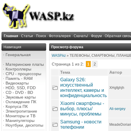
Главная
·
Статьи
·
Поиск
·
Фотогалерея
·
Скачать!
·
Форум
·
Обратная связ
Навигация
Просмотр форума
·
Генеральная
WASP.kz
» ТЕЛЕФОНЫ, СМАРТФОНЫ, ПЛАНШЕТЫ.
Страница 1 из 2:
1
2
·
Материнские платы
·
Контроллеры
Тема
Автор
·
CPU - процессоры
·
Память - RAM
Galaxy S26:
·
Видеокарты
искусственный
·
HDD, SSD, FDD
XHgfghjh
интеллект, камеры и
·
CD - DVD - BD
конфиденциальность
·
Звуковые карты
·
Охлаждение ПК
Xiaomi смартфоны -
·
Корпуса ПК
выбор, плюсы/
Ali-sergey
·
Электропитание
минусы, проблемы
·
Мониторы и ТВ
·
Манипуляторы
Samsung - новости
MeadeDoria
·
Ноутбуки, десктопы
телефонии