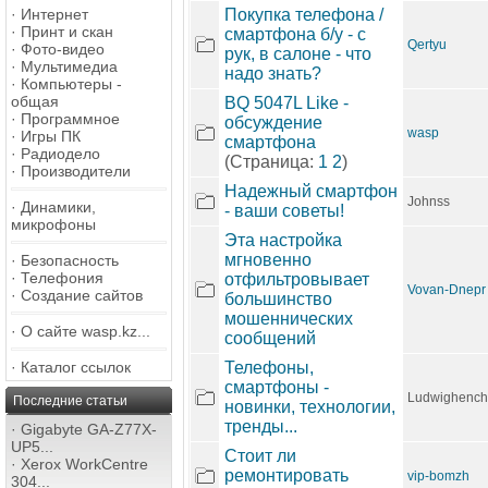
·
Интернет
Покупка телефона /
·
Принт и скан
смартфона б/у - с
Qertyu
·
Фото-видео
рук, в салоне - что
·
Мультимедиа
надо знать?
·
Компьютеры -
общая
BQ 5047L Like -
·
Программное
обсуждение
wasp
·
Игры ПК
смартфона
·
Радиодело
(Страница:
1
2
)
·
Производители
Надежный смартфон
Johnss
·
Динамики,
- ваши советы!
микрофоны
Эта настройка
мгновенно
·
Безопасность
·
Телефония
отфильтровывает
Vovan-Dnepr
·
Создание сайтов
большинство
мошеннических
·
О сайте wasp.kz...
сообщений
·
Каталог ссылок
Телефоны,
смартфоны -
Ludwighench
Последние статьи
новинки, технологии,
тренды...
·
Gigabyte GA-Z77X-
UP5...
Стоит ли
·
Xerox WorkCentre
ремонтировать
vip-bomzh
304...