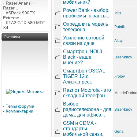
мобильник?
·
Razer Anansi +
Razer...
Power Bank - выбор,
·
ASRock 990FX
Iblis
проблемы, нюансы...
Extreme...
·
KFA2 GTX 580 MDT
Определить модель
Putnik
X4 ...
телефона
Счетчики
Усиление сотовой
Altay
связи на даче
Смартфон INOI 3
Black - ваше
Biser-kirov
мнение?
Смартфон OSCAL
TIGER 12 с
Frolov
Алиэкспресс
Razr от Motorola - это
MeadeDoria
складной телефон
Выбор
-
Темы форума
радиотелефона - для
Biser-kirov
-
Комментарии
дома, для офиса...
GSM и CDMA -
стандарты
Gena
мобильной связи,