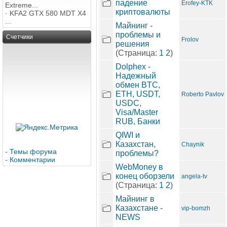
падение
Erofey-KTK
Extreme...
криптовалюты
·
KFA2 GTX 580 MDT X4
...
Майнинг -
проблемы и
Счетчики
Frolov
решения
(Страница:
1
2
)
Dolphex -
Надежный
обмен BTC,
ETH, USDT,
Roberto Pavlov
USDC,
Visa/Master
RUB, Банки
QIWI и
Казахстан,
Chaynik
-
Темы форума
проблемы?
-
Комментарии
WebMoney в
конец оборзели
angela-tv
(Страница:
1
2
)
Майнинг в
Казахстане -
vip-bomzh
NEWS