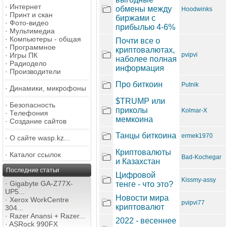
·
Интернет
обмены между
Hoodwinks
·
Принт и скан
биржами с
·
Фото-видео
прибылью 4-6%
·
Мультимедиа
·
Компьютеры - общая
Почти все о
·
Программное
криптовалютах,
·
Игры ПК
pvipvi
наболее полная
·
Радиодело
информация
·
Производители
Про биткоин
Putnik
·
Динамики, микрофоны
$TRUMP или
·
Безопасность
приколы
Kolmar-X
·
Телефония
мемкоина
·
Создание сайтов
Танцы биткоина
ermek1970
·
О сайте wasp.kz...
Криптовалюты
·
Каталог ссылок
Bad-Kochegar
и Казахстан
Последние статьи
Цифровой
Kissmy-assy
·
Gigabyte GA-Z77X-
тенге - что это?
UP5...
Новости мира
·
Xerox WorkCentre
pvipvi77
криптовалют
304...
·
Razer Anansi + Razer...
2022 - весеннее
·
ASRock 990FX