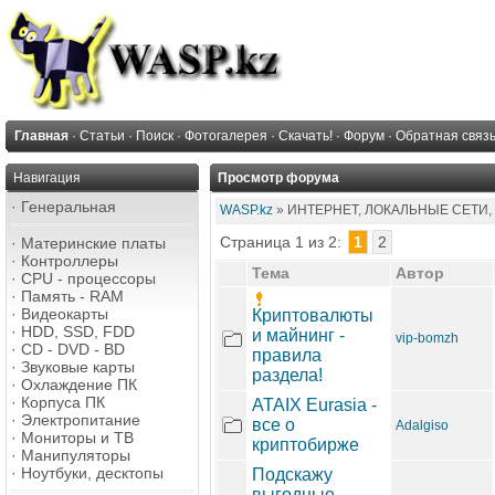
Главная
·
Статьи
·
Поиск
·
Фотогалерея
·
Скачать!
·
Форум
·
Обратная связ
Навигация
Просмотр форума
·
Генеральная
WASP.kz
» ИНТЕРНЕТ, ЛОКАЛЬНЫЕ СЕТИ, 
Страница 1 из 2:
1
2
·
Материнские платы
·
Контроллеры
Тема
Автор
·
CPU - процессоры
·
Память - RAM
·
Видеокарты
Криптовалюты
·
HDD, SSD, FDD
и майнинг -
vip-bomzh
·
CD - DVD - BD
правила
·
Звуковые карты
раздела!
·
Охлаждение ПК
·
Корпуса ПК
ATAIX Eurasia -
·
Электропитание
все о
Adalgiso
·
Мониторы и ТВ
криптобирже
·
Манипуляторы
·
Ноутбуки, десктопы
Подскажу
выгодные