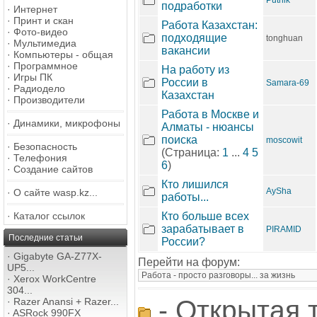
Putnik
подработки
·
Интернет
·
Принт и скан
Работа Казахстан:
·
Фото-видео
подходящие
tonghuan
·
Мультимедиа
вакансии
·
Компьютеры - общая
·
Программное
На работу из
·
Игры ПК
России в
Samara-69
·
Радиодело
Казахстан
·
Производители
Работа в Москве и
·
Динамики, микрофоны
Алматы - нюансы
поиска
moscowit
·
Безопасность
(Страница:
1
...
4
5
·
Телефония
6
)
·
Создание сайтов
Кто лишился
AySha
·
О сайте wasp.kz...
работы...
·
Каталог ссылок
Кто больше всех
зарабатывает в
PIRAMID
Последние статьи
России?
·
Gigabyte GA-Z77X-
Перейти на форум:
UP5...
·
Xerox WorkCentre
304...
- Открытая 
·
Razer Anansi + Razer...
·
ASRock 990FX