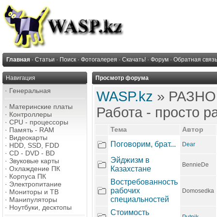
Главная
·
Статьи
·
Поиск
·
Фотогалерея
·
Скачать!
·
Форум
·
Обратная связ
Навигация
Просмотр форума
·
Генеральная
WASP.kz
» РАЗНО
·
Материнские платы
Работа - просто ра
·
Контроллеры
·
CPU - процессоры
Тема
Автор
·
Память - RAM
·
Видеокарты
Поговорим, брат...
Dear
·
HDD, SSD, FDD
·
CD - DVD - BD
Эйджизм в
·
Звуковые карты
BennieDe
·
Охлаждение ПК
Казахстане
·
Корпуса ПК
Востребованность
·
Электропитание
рабочих
Domosedka
·
Мониторы и ТВ
специальностей
·
Манипуляторы
·
Ноутбуки, десктопы
Стоимость