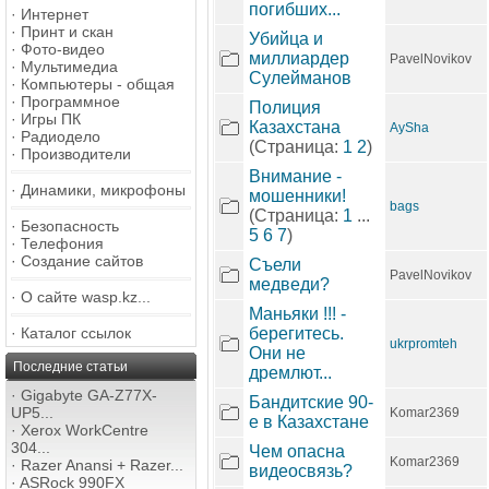
погибших...
·
Интернет
·
Принт и скан
Убийца и
·
Фото-видео
миллиардер
PavelNovikov
·
Мультимедиа
Сулейманов
·
Компьютеры - общая
·
Программное
Полиция
·
Игры ПК
Казахстана
AySha
·
Радиодело
(Страница:
1
2
)
·
Производители
Внимание -
·
Динамики, микрофоны
мошенники!
bags
(Страница:
1
...
·
Безопасность
5
6
7
)
·
Телефония
·
Создание сайтов
Съели
PavelNovikov
медведи?
·
О сайте wasp.kz...
Маньяки !!! -
·
Каталог ссылок
берегитесь.
ukrpromteh
Они не
Последние статьи
дремлют...
·
Gigabyte GA-Z77X-
Бандитские 90-
UP5...
Komar2369
е в Казахстане
·
Xerox WorkCentre
304...
Чем опасна
Komar2369
·
Razer Anansi + Razer...
видеосвязь?
·
ASRock 990FX