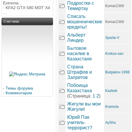
Extreme...
Подростки с
Komar2369
·
KFA2 GTX 580 MDT X4
Темиртау
...
Списать
мошеннические
Счетчики
Komar2369
кредиты!
Альберт
Sparta-V
Линдер
Бытовое
насилие в
Krokus-san
Казахстане
Страна
Штрафов и
Bulgakov-1998
Запретов
Побоища
-
Темы форума
Казахстана
Kazbek
-
Комментарии
(Страница:
1
2
)
Жигули вы мои
Kramola
Жигули!
Юрий Пак
учитель-
AySha
террорист?