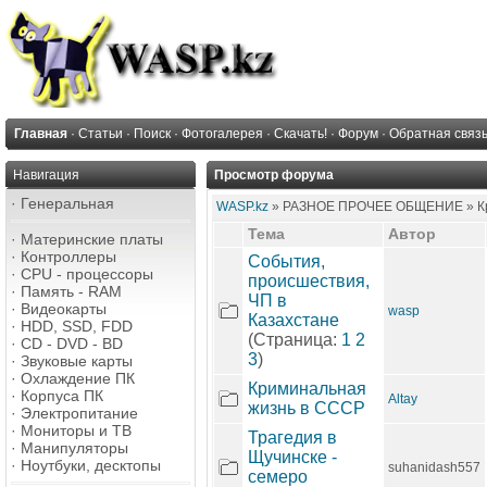
Главная
·
Статьи
·
Поиск
·
Фотогалерея
·
Скачать!
·
Форум
·
Обратная связ
Навигация
Просмотр форума
·
Генеральная
WASP.kz
» РАЗНОЕ ПРОЧЕЕ ОБЩЕНИЕ » Кр
Тема
Автор
·
Материнские платы
·
Контроллеры
События,
·
CPU - процессоры
происшествия,
·
Память - RAM
ЧП в
·
Видеокарты
wasp
Казахстане
·
HDD, SSD, FDD
(Страница:
1
2
·
CD - DVD - BD
3
)
·
Звуковые карты
·
Охлаждение ПК
Криминальная
·
Корпуса ПК
Altay
жизнь в СССР
·
Электропитание
·
Мониторы и ТВ
Трагедия в
·
Манипуляторы
Щучинске -
·
Ноутбуки, десктопы
suhanidash557
семеро