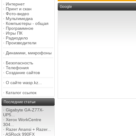
·
Интернет
Google
·
Принт и скан
·
Фото-видео
·
Мультимедиа
·
Компьютеры - общая
·
Программное
·
Игры ПК
·
Радиодело
·
Производители
·
Динамики, микрофоны
·
Безопасность
·
Телефония
·
Создание сайтов
·
О сайте wasp.kz...
·
Каталог ссылок
Последние статьи
·
Gigabyte GA-Z77X-
UP5...
·
Xerox WorkCentre
304...
·
Razer Anansi + Razer...
·
ASRock 990FX