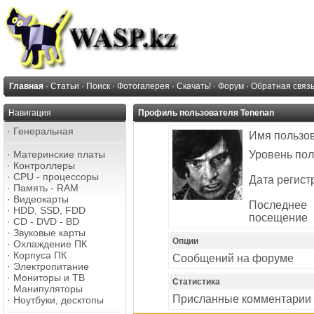
Главная
·
Статьи
·
Поиск
·
Фотогалерея
·
Скачать!
·
Форум
·
Обратная связ
Навигация
Профиль пользователя Tenenan
·
Генеральная
Имя пользо
·
Материнские платы
Уровень пол
·
Контроллеры
·
CPU - процессоры
Дата регист
·
Память - RAM
·
Видеокарты
Последнее
·
HDD, SSD, FDD
посещение
·
CD - DVD - BD
·
Звуковые карты
Опции
·
Охлаждение ПК
·
Корпуса ПК
Сообщений на форуме
·
Электропитание
·
Мониторы и ТВ
Статистика
·
Манипуляторы
Присланные комментарии
·
Ноутбуки, десктопы