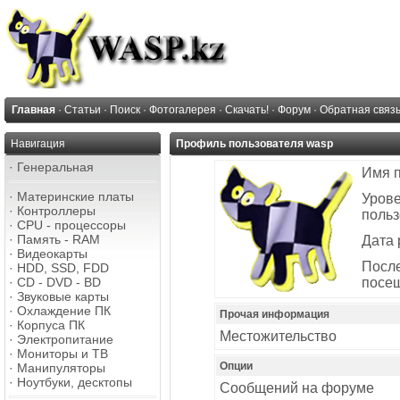
Главная
·
Статьи
·
Поиск
·
Фотогалерея
·
Скачать!
·
Форум
·
Обратная связ
Навигация
Профиль пользователя wasp
·
Генеральная
Имя 
·
Материнские платы
Уров
·
Контроллеры
польз
·
CPU - процессоры
·
Память - RAM
Дата 
·
Видеокарты
Посл
·
HDD, SSD, FDD
·
CD - DVD - BD
посе
·
Звуковые карты
·
Охлаждение ПК
Прочая информация
·
Корпуса ПК
Местожительство
·
Электропитание
·
Мониторы и ТВ
Опции
·
Манипуляторы
·
Ноутбуки, десктопы
Сообщений на форуме