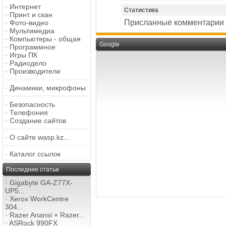
·
Интернет
Статистика
·
Принт и скан
Присланные комментарии
·
Фото-видео
·
Мультимедиа
·
Компьютеры - общая
Google
·
Программное
·
Игры ПК
·
Радиодело
·
Производители
·
Динамики, микрофоны
·
Безопасность
·
Телефония
·
Создание сайтов
·
О сайте wasp.kz...
·
Каталог ссылок
Последние статьи
·
Gigabyte GA-Z77X-
UP5...
·
Xerox WorkCentre
304...
·
Razer Anansi + Razer...
·
ASRock 990FX