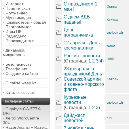
·
Интернет
С праздником 1
Donna
·
Принт и скан
мая !
·
Фото-видео
С днем ВДВ
·
Мультимедиа
Kykyxa
пацаны!
·
Компьютеры - общая
·
Программное
День
·
Игры ПК
vip-bomzh
пограничника
·
Радиодело
·
Производители
12 апреля - День
wasp
космонавтики
·
Динамики,
микрофоны
Россия - новости
Ivasi
(Страница:
1
2
3
4
)
·
Безопасность
23 февраля - с
·
Телефония
·
Создание сайтов
праздником! День
Советской армии
Kazbek
·
О сайте wasp.kz...
и военно-морского
флота
·
Каталог ссылок
Курьезные
Последние статьи
новости
vip-bomzh
(Страница:
1
2
3
)
·
Gigabyte GA-Z77X-
UP5...
Дайджест
·
Xerox WorkCentre
Kiril
новостей
304...
·
Razer Anansi + Razer...
7 ноября день