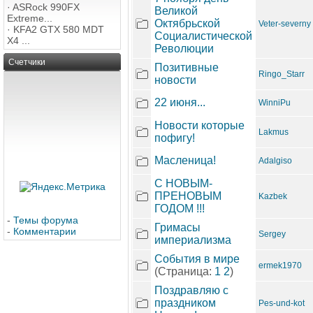
·
ASRock 990FX
Великой
Extreme...
Октябрьской
Veter-severny
·
KFA2 GTX 580 MDT
Социалистической
X4 ...
Революции
Счетчики
Позитивные
Ringo_Starr
новости
22 июня...
WinniPu
Новости которые
Lakmus
пофигу!
Масленица!
Adalgiso
С НОВЫМ-
ПРЕНОВЫМ
Kazbek
ГОДОМ !!!
-
Темы форума
Гримасы
-
Комментарии
Sergey
империализма
События в мире
ermek1970
(Страница:
1
2
)
Поздравляю с
праздником
Pes-und-kot