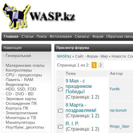
Главная
·
Статьи
·
Поиск
·
Фотогалерея
·
Скачать!
·
Форум
·
Обратная связ
Навигация
Просмотр форума
·
Генеральная
WASP.kz
» Сайт - Форум - Мир » Новости. Со
Страница 1 из 2:
1
2
·
Материнские платы
·
Контроллеры
Тема
Автор
·
CPU - процессоры
·
Память - RAM
9 Мая - с
·
Видеокарты
праздником
·
HDD, SSD, FDD
Funtik
Победы!
·
CD - DVD - BD
(Страница:
1
2
)
·
Звуковые карты
·
Охлаждение ПК
8 Марта -
·
Корпуса ПК
поздравляем!
vip-bomzh
·
Электропитание
(Страница:
1
2
)
·
Мониторы и ТВ
·
Манипуляторы
R. I. P.
Ringo_Starr
·
Ноутбуки, десктопы
(Страница:
1
2
)