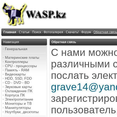
Главная
·
Статьи
·
Поиск
·
Фотогалерея
·
Скачать!
·
Форум
·
Обратная связ
Навигация
Обратная связь
·
Генеральная
С нами можно
·
Материнские платы
различными 
·
Контроллеры
·
CPU - процессоры
·
Память - RAM
послать элек
·
Видеокарты
·
HDD, SSD, FDD
·
CD - DVD - BD
grave14@yan
·
Звуковые карты
·
Охлаждение ПК
зарегистрир
·
Корпуса ПК
·
Электропитание
·
Мониторы и ТВ
пользователь
·
Манипуляторы
·
Ноутбуки, десктопы