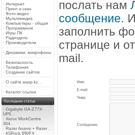
послать нам
·
Интернет
·
Принт и скан
·
Фото-видео
сообщение
. 
·
Мультимедиа
·
Компьютеры - общая
заполнить фо
·
Программное
·
Игры ПК
·
Радиодело
странице и о
·
Производители
·
Динамики, микрофоны
mail.
·
Безопасность
·
Телефония
·
Создание сайтов
·
О сайте wasp.kz...
Имя:
E-mail:
·
Каталог ссылок
Тема:
Последние статьи
·
Gigabyte GA-Z77X-
UP5...
·
Xerox WorkCentre
304...
Сообщение:
·
Razer Anansi + Razer...
·
ASRock 990FX