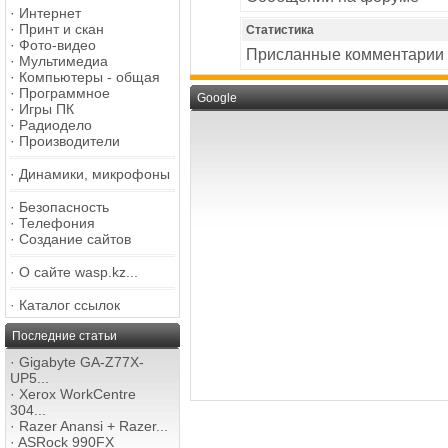
·
Интернет
·
Принт и скан
Статистика
·
Фото-видео
Присланные комментарии
·
Мультимедиа
·
Компьютеры - общая
·
Программное
Google
·
Игры ПК
·
Радиодело
·
Производители
·
Динамики, микрофоны
·
Безопасность
·
Телефония
·
Создание сайтов
·
О сайте wasp.kz...
·
Каталог ссылок
Последние статьи
·
Gigabyte GA-Z77X-
UP5...
·
Xerox WorkCentre
304...
·
Razer Anansi + Razer...
·
ASRock 990FX