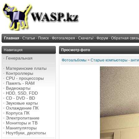
Главная
·
Статьи
·
Поиск
·
Фотогалерея
·
Скачать!
·
Форум
·
Обратная связ
Навигация
Просмотр фото
·
Генеральная
Фотоальбомы
>
Старые компьютеры - анти
·
Материнские платы
·
Контроллеры
·
CPU - процессоры
·
Память - RAM
·
Видеокарты
·
HDD, SSD, FDD
·
CD - DVD - BD
·
Звуковые карты
·
Охлаждение ПК
·
Корпуса ПК
·
Электропитание
·
Мониторы и ТВ
·
Манипуляторы
·
Ноутбуки, десктопы