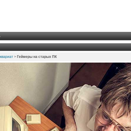
ь
квариат
>
Геймеры на старых ПК