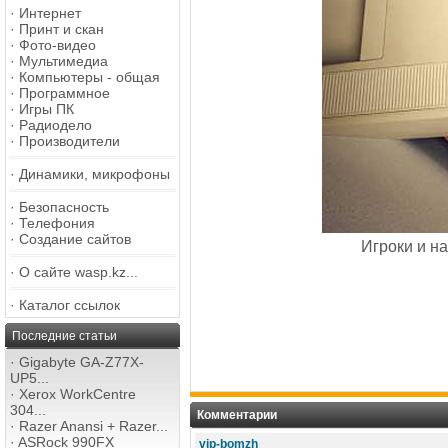
·
Интернет
·
Принт и скан
·
Фото-видео
·
Мультимедиа
·
Компьютеры - общая
·
Программное
·
Игры ПК
·
Радиодело
·
Производители
·
Динамики, микрофоны
·
Безопасность
·
Телефония
·
Создание сайтов
Игроки и н
·
О сайте wasp.kz...
·
Каталог ссылок
Последние статьи
·
Gigabyte GA-Z77X-
UP5...
·
Xerox WorkCentre
304...
Комментарии
·
Razer Anansi + Razer...
·
ASRock 990FX
vip-bomzh