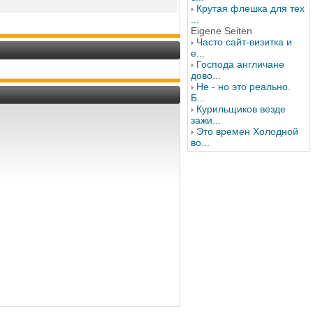
Крутая флешка для тех
...
Eigene Seiten
Часто сайт-визитка и
е...
Господа англичане
дово...
Не - но это реально.
Б...
Курильщиков везде
зажи...
Это времен Холодной
во...