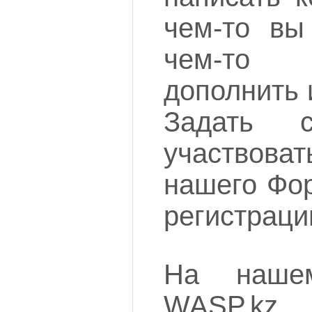
чем-то вы
чем-то 
дополнить 
Задать с
участво
нашего Фор
регистраци
На нашем
WASP.k