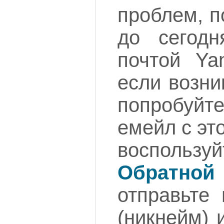
проблем, п
до сегодн
почтой Yan
если возни
попробуйт
емейл с эт
воспольз
Обратно
отправьте
(никнейм) 