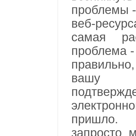
проблемы -
веб-ресур
самая рас
проблема -
правильно
вашу 
подтверж
электрон
пришло.
запросто м