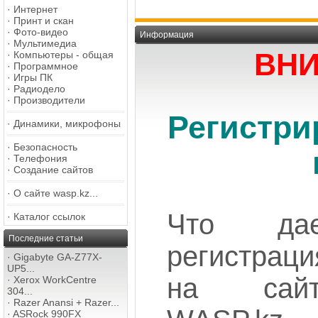
·
Интернет
·
Принт и скан
·
Фото-видео
Информация
·
Мультимедиа
ВНИ
·
Компьютеры - общая
·
Программное
·
Игры ПК
·
Радиодело
·
Производители
Регистри
·
Динамики, микрофоны
·
Безопасность
·
Телефония
·
Создание сайтов
·
О сайте wasp.kz...
Что дае
·
Каталог ссылок
Последние статьи
регистраци
·
Gigabyte GA-Z77X-
UP5...
на сайт
·
Xerox WorkCentre
304...
·
Razer Anansi + Razer...
·
ASRock 990FX