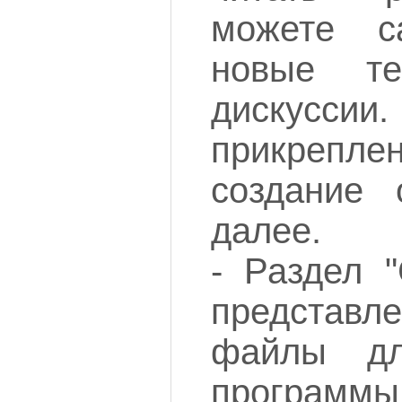
можете с
новые т
дискусс
прикрепл
создание 
далее.
- Раздел "
представл
файлы дл
программ