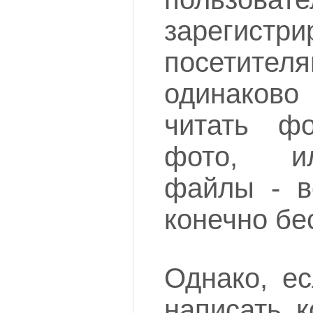
зарегистр
посетите
одинаково 
читать фо
фото, и
файлы - в
конечно бе
Однако, ес
написать к