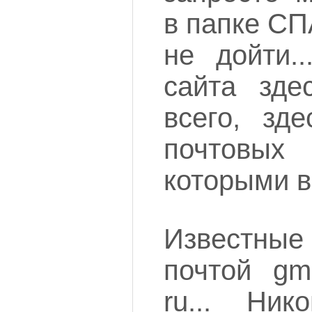
в папке СП
не дойти.
сайта зде
всего, зде
почтовы
которыми в
Известны
почтой gma
ru... Ни