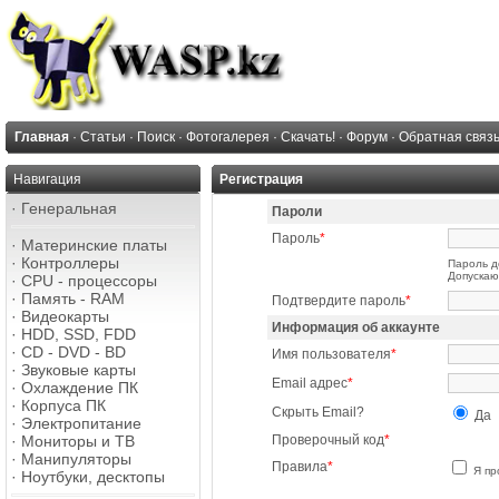
Главная
·
Статьи
·
Поиск
·
Фотогалерея
·
Скачать!
·
Форум
·
Обратная связ
Навигация
Регистрация
·
Генеральная
Пароли
Пароль
*
·
Материнские платы
·
Контроллеры
Пароль д
Допускают
·
CPU - процессоры
·
Память - RAM
Подтвердите пароль
*
·
Видеокарты
Информация об аккаунте
·
HDD, SSD, FDD
·
CD - DVD - BD
Имя пользователя
*
·
Звуковые карты
Email адрес
*
·
Охлаждение ПК
·
Корпуса ПК
Скрыть Email?
Да
·
Электропитание
·
Мониторы и ТВ
Проверочный код
*
·
Манипуляторы
Правила
*
Я пр
·
Ноутбуки, десктопы