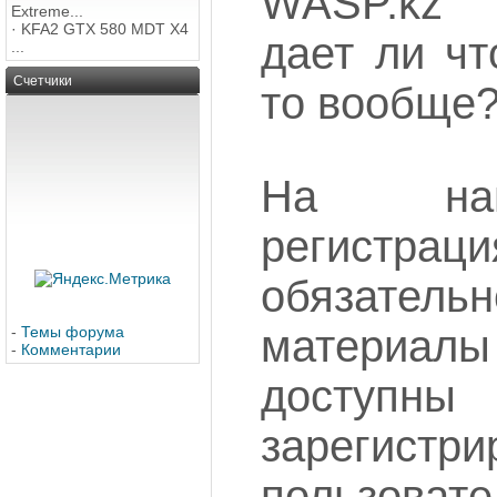
WASP.kz
Extreme...
·
KFA2 GTX 580 MDT X4
дает ли чт
...
Счетчики
то вообще
На на
регистрац
обязате
материа
-
Темы форума
-
Комментарии
досту
зарегистр
пользоват