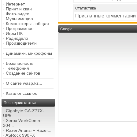
·
Интернет
Статистика
·
Принт и скан
·
Фото-видео
Присланные комментарии
·
Мультимедиа
·
Компьютеры - общая
·
Программное
Google
·
Игры ПК
·
Радиодело
·
Производители
·
Динамики, микрофоны
·
Безопасность
·
Телефония
·
Создание сайтов
·
О сайте wasp.kz...
·
Каталог ссылок
Последние статьи
·
Gigabyte GA-Z77X-
UP5...
·
Xerox WorkCentre
304...
·
Razer Anansi + Razer...
·
ASRock 990FX