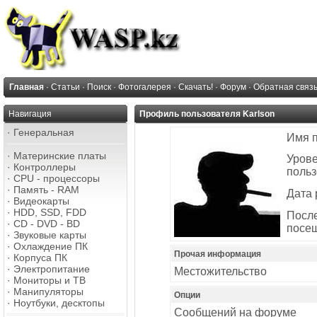
Главная
·
Статьи
·
Поиск
·
Фотогалерея
·
Скачать!
·
Форум
·
Обратная связ
Навигация
Профиль пользователя Karlson
·
Генеральная
Имя 
·
Материнские платы
Уров
·
Контроллеры
польз
·
CPU - процессоры
·
Память - RAM
Дата 
·
Видеокарты
·
HDD, SSD, FDD
Посл
·
CD - DVD - BD
посе
·
Звуковые карты
·
Охлаждение ПК
Прочая информация
·
Корпуса ПК
·
Электропитание
Местожительство
·
Мониторы и ТВ
·
Манипуляторы
Опции
·
Ноутбуки, десктопы
Сообщений на форуме