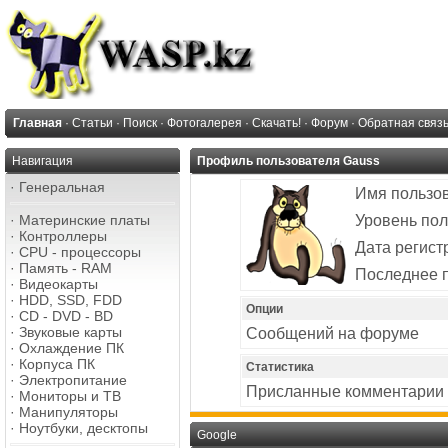
Главная
·
Статьи
·
Поиск
·
Фотогалерея
·
Скачать!
·
Форум
·
Обратная связ
Навигация
Профиль пользователя Gauss
·
Генеральная
Имя пользо
·
Материнские платы
Уровень пол
·
Контроллеры
Дата регист
·
CPU - процессоры
·
Память - RAM
Последнее 
·
Видеокарты
·
HDD, SSD, FDD
Опции
·
CD - DVD - BD
·
Звуковые карты
Сообщений на форуме
·
Охлаждение ПК
·
Корпуса ПК
Статистика
·
Электропитание
Присланные комментарии
·
Мониторы и ТВ
·
Манипуляторы
·
Ноутбуки, десктопы
Google