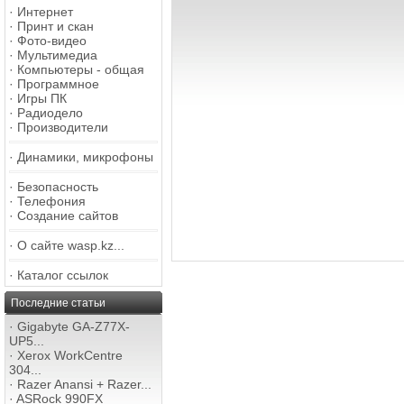
·
Интернет
·
Принт и скан
·
Фото-видео
·
Мультимедиа
·
Компьютеры - общая
·
Программное
·
Игры ПК
·
Радиодело
·
Производители
·
Динамики, микрофоны
·
Безопасность
·
Телефония
·
Создание сайтов
·
О сайте wasp.kz...
·
Каталог ссылок
Последние статьи
·
Gigabyte GA-Z77X-
UP5...
·
Xerox WorkCentre
304...
·
Razer Anansi + Razer...
·
ASRock 990FX