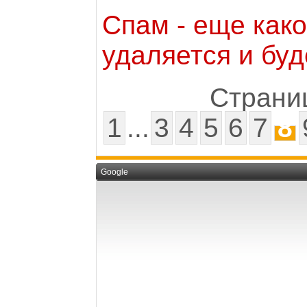
Спам - еще как
удаляется и буд
Страниц
1
...
3
4
5
6
7
8
Google