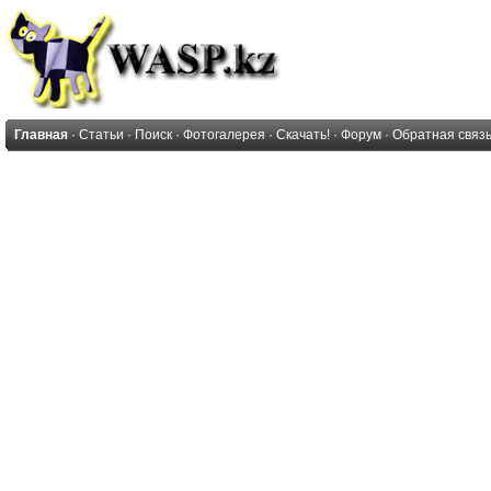
Главная
·
Статьи
·
Поиск
·
Фотогалерея
·
Скачать!
·
Форум
·
Обратная связ