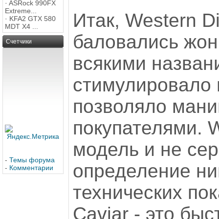
·
ASRock 990FX
Extreme...
Итак, Western Di
·
KFA2 GTX 580
MDT X4 ...
баловались жо
Счетчики
всякими названи
стимулировало 
позволяло мани
покупателями. W
модель и не сер
-
Темы форума
определение ни
-
Комментарии
технических пок
Caviar - это бы