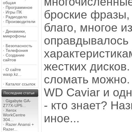
многочисленные
общая
·
Программное
броские фразы, 
·
Игры ПК
·
Радиодело
·
Производители
благо, многое из
·
Динамики,
микрофоны
оправдывалось
·
Безопасность
характеристика
·
Телефония
·
Создание
сайтов
жестких дисков.
·
О сайте
wasp.kz...
сломать можно. 
·
Каталог ссылок
WD Caviar и о
Последние статьи
·
Gigabyte GA-
- кто знает? На
Z77X-UP5...
·
Xerox
иное...
WorkCentre
304...
·
Razer Anansi +
Razer...