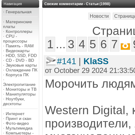
Навигация
Свежие комментарии - Статьи (1998)
·
Генеральная
Новости
Страниц
·
Материнские
платы
Страниц
·
Контроллеры
·
CPU -
1
...
3
4
5
6
7
8
процессоры
·
Память - RAM
·
Видеокарты
·
HDD, SSD, FDD
#141
|
KlaSS
·
CD - DVD - BD
·
Звуковые карты
от October 29 2024 21:33:5
·
Охлаждение ПК
·
Корпуса ПК
·
Морочить людям
Электропитание
·
Мониторы и ТВ
·
Манипуляторы
·
Ноутбуки,
десктопы
Western Digital,
·
Интернет
·
Принт и скан
производители,
·
Фото-видео
·
Мультимедиа
·
Компьютеры -