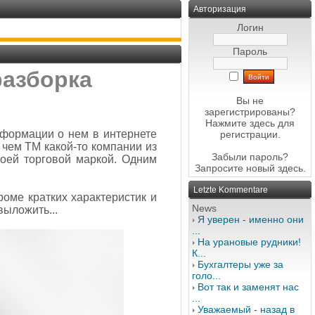
Авторизация
Логин
Пароль
разборка
Вы не
зарегистрированы?
Нажмите здесь
для
формации о нем в интернете
регистрации.
е чем ТМ какой-то компании из
Забыли пароль?
воей торговой маркой. Одним
Запросите новый
здесь
.
Letzte Kommentare
роме кратких характеристик и
News
выложить...
Я уверен - именно они
...
На урановые рудники!
К...
Бухгалтеры уже за
голо...
Вот так и заменят нас
...
Уважаемый - назад в