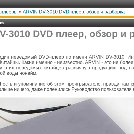
аплееры
»
ARVIN DV-3010 DVD плеер, обзор и разборка
рка
V-3010 DVD плеер, обзор и 
один неведомый DVD-плеер по имени ARVIN DV-3010. Ин
? Китайцы. Какие именно - неизвестно. ARVIN - это не боле
 у этих неведомых китайцев различную продукцию под с
той воды нонейм.
 есть и упоминание об этом проигрывателе, правда там к
льше ничего, даже поленились Руководство пользователя 