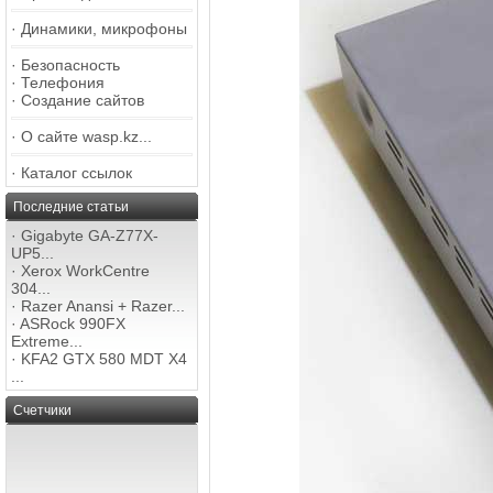
·
Динамики, микрофоны
·
Безопасность
·
Телефония
·
Создание сайтов
·
О сайте wasp.kz...
·
Каталог ссылок
Последние статьи
·
Gigabyte GA-Z77X-
UP5...
·
Xerox WorkCentre
304...
·
Razer Anansi + Razer...
·
ASRock 990FX
Extreme...
·
KFA2 GTX 580 MDT X4
...
Счетчики