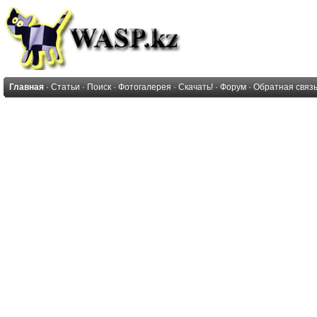
Главная
·
Статьи
·
Поиск
·
Фотогалерея
·
Скачать!
·
Форум
·
Обратная связ