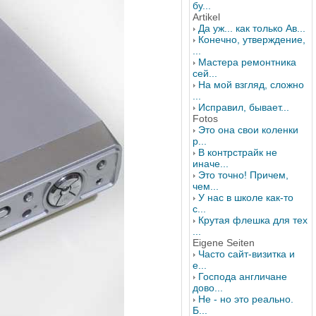
бу...
Artikel
Да уж... как только Ав...
Конечно, утверждение,
...
Мастера ремонтника
сей...
На мой взгляд, сложно
...
Исправил, бывает...
Fotos
Это она свои коленки
р...
В контрстрайк не
иначе...
Это точно! Причем,
чем...
У нас в школе как-то
с...
Крутая флешка для тех
...
Eigene Seiten
Часто сайт-визитка и
е...
Господа англичане
дово...
Не - но это реально.
Б...