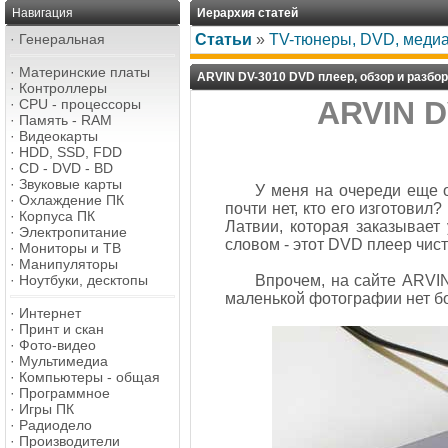
Навигация
Иерархия статей
·
Генеральная
Статьи
»
TV-тюнеры, DVD, меди
·
Материнские платы
ARVIN DV-3010 DVD плеер, обзор и разбо
·
Контроллеры
ARVIN D
·
CPU - процессоры
·
Память - RAM
·
Видеокарты
·
HDD, SSD, FDD
·
CD - DVD - BD
·
Звуковые карты
У меня на очереди еще 
·
Охлаждение ПК
почти нет, кто его изготовил
·
Корпуса ПК
Латвии, которая заказывает
·
Электропитание
словом - этот DVD плеер чис
·
Мониторы и ТВ
·
Манипуляторы
·
Ноутбуки, десктопы
Впрочем, на сайте ARVIN
маленькой фотографии нет бо
·
Интернет
·
Принт и скан
·
Фото-видео
·
Мультимедиа
·
Компьютеры - общая
·
Программное
·
Игры ПК
·
Радиодело
·
Производители