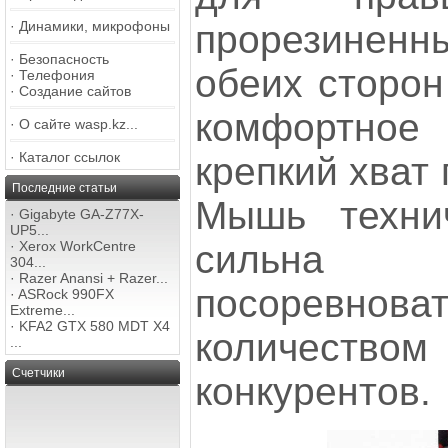
прорезинен
·
Динамики, микрофоны
·
Безопасность
обеих сторон
·
Телефония
·
Создание сайтов
комфортно
·
О сайте wasp.kz...
·
Каталог ссылок
крепкий хват 
Последние статьи
Мышь технич
·
Gigabyte GA-Z77X-
UP5...
сильна 
·
Xerox WorkCentre
304...
·
Razer Anansi + Razer...
посоревнов
·
ASRock 990FX
Extreme...
·
KFA2 GTX 580 MDT X4
количест
...
Счетчики
конкурентов.