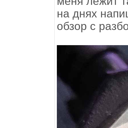
меня лежит т
на днях напи
обзор с разб