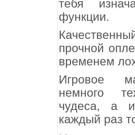
тебя изнач
функции.
Качествен
прочной оплет
временем лох
Игровое м
немного те
чудеса, а и
каждый раз т