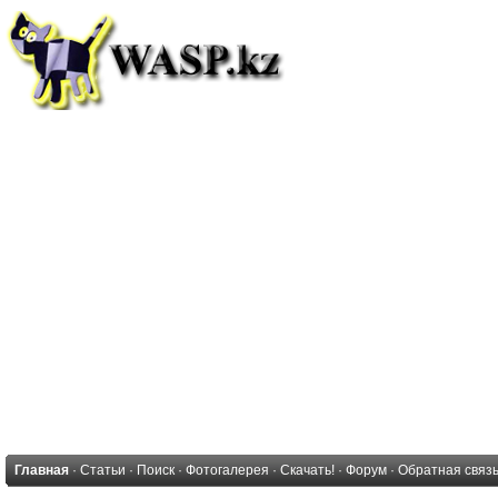
Главная
·
Статьи
·
Поиск
·
Фотогалерея
·
Скачать!
·
Форум
·
Обратная связ