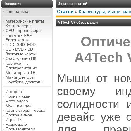
Навигация
Иерархия статей
·
Генеральная
Статьи
»
Клавиатуры, мыши, ма
·
Материнские платы
A4Tech V7 обзор мыши
·
Контроллеры
·
CPU - процессоры
·
Память - RAM
Оптиче
·
Видеокарты
·
HDD, SSD, FDD
·
CD - DVD - BD
A4Tech 
·
Звуковые карты
·
Охлаждение ПК
·
Корпуса ПК
·
Электропитание
·
Мониторы и ТВ
Мыши от ном
·
Манипуляторы
·
Ноутбуки, десктопы
своему ин
·
Интернет
·
Принт и скан
солидности и
·
Фото-видео
·
Мультимедиа
·
Компьютеры - общая
девайс уже о
·
Программное
·
Игры ПК
·
Радиодело
для правш
·
Производители