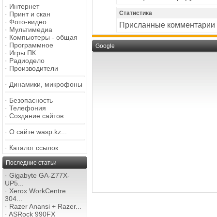
·
Интернет
Статистика
·
Принт и скан
·
Фото-видео
Присланные комментарии
·
Мультимедиа
·
Компьютеры - общая
·
Программное
Google
·
Игры ПК
·
Радиодело
·
Производители
·
Динамики, микрофоны
·
Безопасность
·
Телефония
·
Создание сайтов
·
О сайте wasp.kz...
·
Каталог ссылок
Последние статьи
·
Gigabyte GA-Z77X-
UP5...
·
Xerox WorkCentre
304...
·
Razer Anansi + Razer...
·
ASRock 990FX