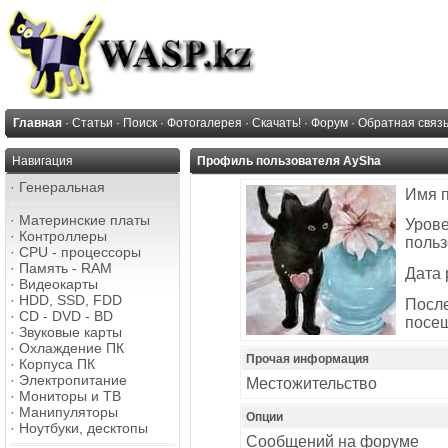
Главная
·
Статьи
·
Поиск
·
Фотогалерея
·
Скачать!
·
Форум
·
Обратная связ
Навигация
Профиль пользователя AySha
·
Генеральная
Имя 
·
Материнские платы
Уров
·
Контроллеры
польз
·
CPU - процессоры
·
Память - RAM
Дата 
·
Видеокарты
·
HDD, SSD, FDD
Посл
·
CD - DVD - BD
посе
·
Звуковые карты
·
Охлаждение ПК
Прочая информация
·
Корпуса ПК
·
Электропитание
Местожительство
·
Мониторы и ТВ
·
Манипуляторы
Опции
·
Ноутбуки, десктопы
Сообщений на форуме