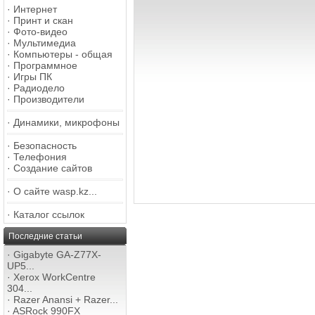
·
Интернет
·
Принт и скан
·
Фото-видео
·
Мультимедиа
·
Компьютеры - общая
·
Программное
·
Игры ПК
·
Радиодело
·
Производители
·
Динамики, микрофоны
·
Безопасность
·
Телефония
·
Создание сайтов
·
О сайте wasp.kz...
·
Каталог ссылок
Последние статьи
·
Gigabyte GA-Z77X-
UP5...
·
Xerox WorkCentre
304...
·
Razer Anansi + Razer...
·
ASRock 990FX