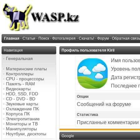
Главная
·
Статьи
·
Поиск
·
Фотогалерея
·
Скачать!
·
Форум
·
Обратная связ
Навигация
Профиль пользователя Kiril
·
Генеральная
Имя пользо
·
Материнские платы
Уровень пол
·
Контроллеры
Дата регист
·
CPU - процессоры
·
Память - RAM
Последнее 
·
Видеокарты
·
HDD, SSD, FDD
Опции
·
CD - DVD - BD
·
Звуковые карты
Сообщений на форуме
·
Охлаждение ПК
·
Корпуса ПК
Статистика
·
Электропитание
Присланные комментарии
·
Мониторы и ТВ
·
Манипуляторы
·
Ноутбуки, десктопы
Google