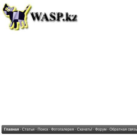
Главная
·
Статьи
·
Поиск
·
Фотогалерея
·
Скачать!
·
Форум
·
Обратная связ