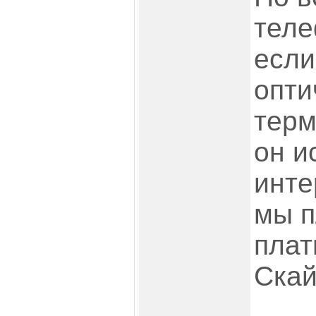
теле
если
опти
терм
он и
инте
мы п
плат
Скай