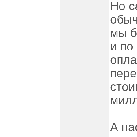
Но с
обыч
мы б
и по
опла
пере
стои
милл
А на