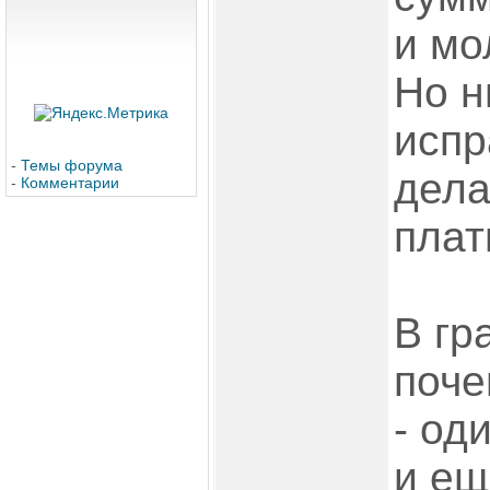
и мо
Но н
испр
-
Темы форума
дела
-
Комментарии
плат
В гр
поче
- од
и ещ