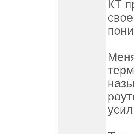
КТ п
свое
пони
Меня
терм
назы
роут
усил