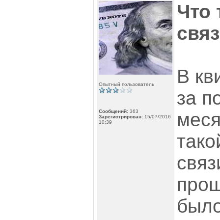
Что 
связ
В кв
Опытный пользователь
за п
Сообщений:
363
меся
Зарегистрирован:
15/07/2016
10:39
тако
связи
прош
было