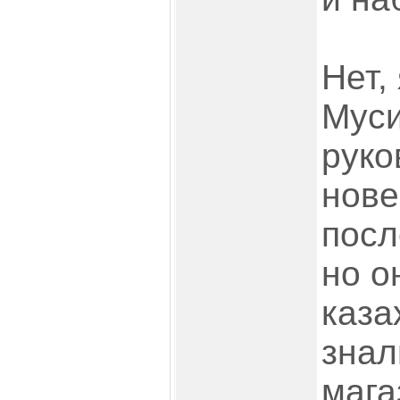
Нет,
Муси
руко
нов
посл
но о
каза
знал
мага