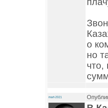
плач
Звон
Каза
о ко
но т
что,
сумм
Опублик
mart-2021
В Ка