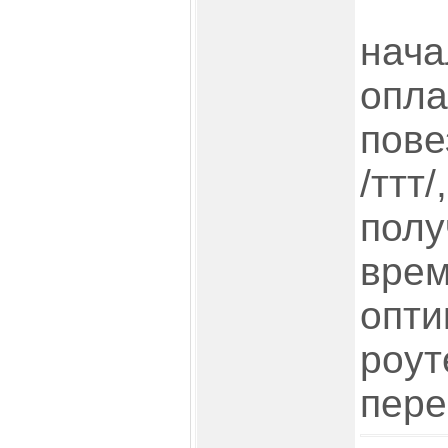
нача
опла
пове
/ттт/
полу
врем
опти
роут
пере