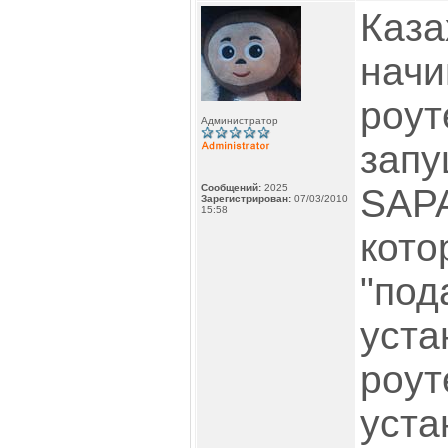
Каза
начи
роут
Администратор
запу
Сообщений:
2025
SAPA
Зарегистрирован:
07/03/2010
15:58
кото
"под
уста
роут
уста