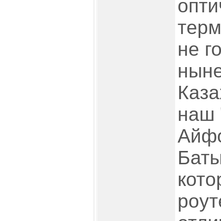
опти
терм
не г
ныне
Каза
наш 
Айфо
Баты
кото
роут