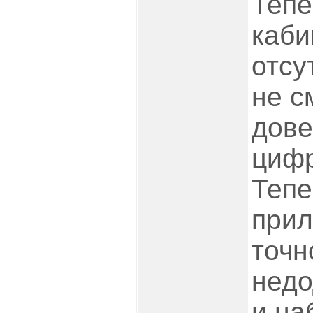
Тепе
каби
отсу
не с
дове
цифр
Тепе
прил
точн
недо
и на