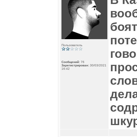
вооб
боят
поте
Пользователь
гово
Сообщений:
76
про
Зарегистрирован:
30/03/2021
16:42
слов
дела
сод
шкур