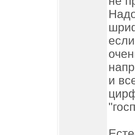
не п
Надо
шриф
если
очен
напр
и вс
цирф
"гос
Есте