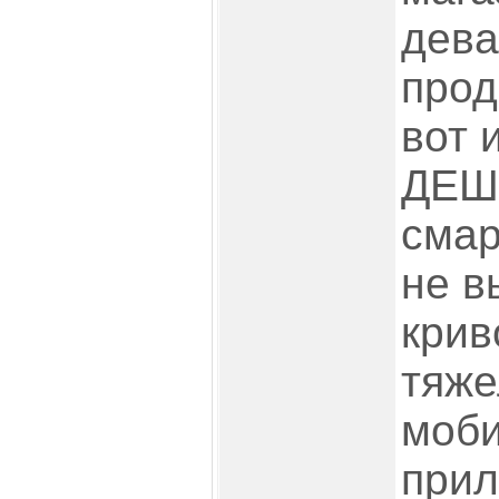
дева
прод
вот 
ДЕШ
смар
не в
крив
тяже
моб
прил