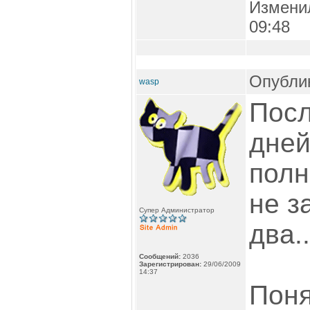
Измени
09:48
Опублик
wasp
Посл
дней
полн
не з
Супер Администратор
два..
Сообщений:
2036
Зарегистрирован:
29/06/2009
14:37
Поня