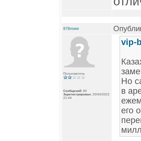
отлич
Опублик
878nswe
vip-
Каза
заме
Пользователь
Но с
в ар
Сообщений:
80
Зарегистрирован:
20/04/2022
21:44
ежем
его 
пере
милл