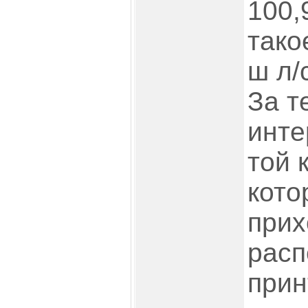
100,
тако
ш л/
За т
инте
той 
кото
прих
расп
прин