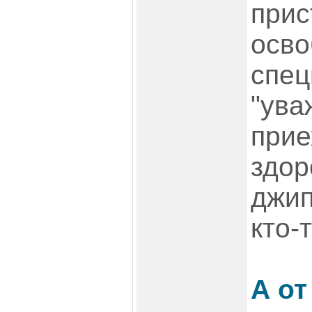
прис
осв
спец
"ува
прие
здор
джип
кто-
А от