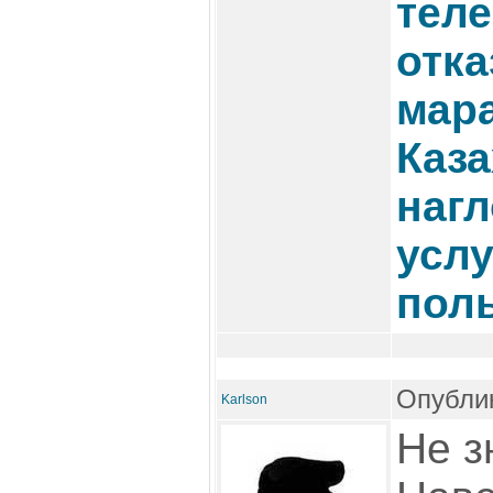
теле
отка
мар
Каз
наг
услу
пол
Опублик
Karlson
Не з