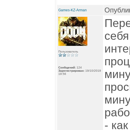
Опублик
Games-KZ-Arman
Пер
себя
инте
Пользователь
проц
Сообщений:
124
мину
Зарегистрирован:
19/10/2019
19:56
прос
мину
рабо
- ка