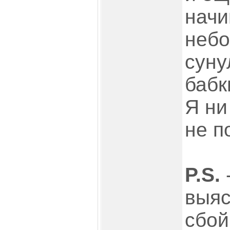
начи
небо
суну
бабк
Я ни
не п
P.S.
-
выяс
сбой