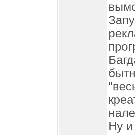
вымо
Запу
рек
прог
Багд
бытн
"вес
креа
нале
Ну и