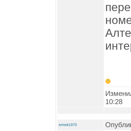
пере
номе
Алте
инте
Измени
10:28
Опублик
ermek1970