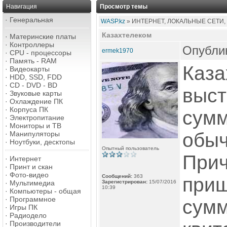
Навигация
Просмотр темы
·
Генеральная
WASP.kz
» ИНТЕРНЕТ, ЛОКАЛЬНЫЕ СЕТИ,
Казахтелеком
·
Материнские платы
·
Контроллеры
Опублик
ermek1970
·
CPU - процессоры
·
Память - RAM
Каза
·
Видеокарты
·
HDD, SSD, FDD
·
CD - DVD - BD
выст
·
Звуковые карты
·
Охлаждение ПК
·
Корпуса ПК
сумм
·
Электропитание
·
Мониторы и ТВ
обыч
·
Манипуляторы
·
Ноутбуки, десктопы
Опытный пользователь
Прич
·
Интернет
·
Принт и скан
·
Фото-видео
Сообщений:
363
при
·
Мультимедиа
Зарегистрирован:
15/07/2016
10:39
·
Компьютеры - общая
·
Программное
сумм
·
Игры ПК
·
Радиодело
·
Производители