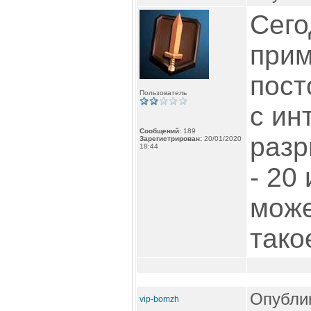
Сего
прим
пост
Пользователь
с ин
Сообщений:
189
разр
Зарегистрирован:
20/01/2020
18:44
- 20
може
тако
Опублик
vip-bomzh