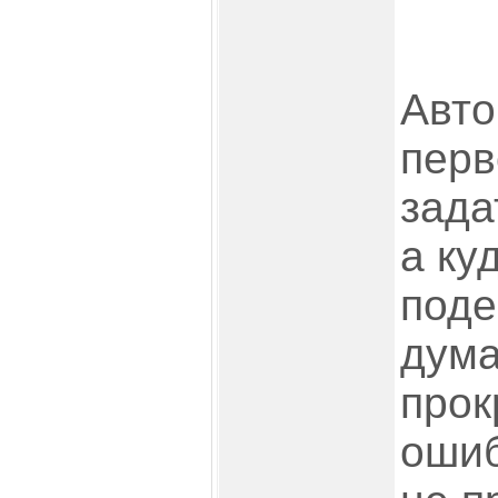
Авто
перв
зада
а ку
поде
дума
прок
ошиб