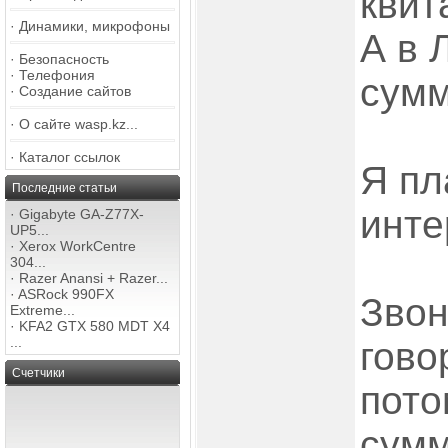
квит
·
Динамики, микрофоны
А в 
·
Безопасность
·
Телефония
сумм
·
Создание сайтов
·
О сайте wasp.kz...
·
Каталог ссылок
Я пл
Последние статьи
инте
·
Gigabyte GA-Z77X-
UP5...
·
Xerox WorkCentre
304...
·
Razer Anansi + Razer...
·
ASRock 990FX
Звон
Extreme...
·
KFA2 GTX 580 MDT X4
...
гово
Счетчики
пото
сумм