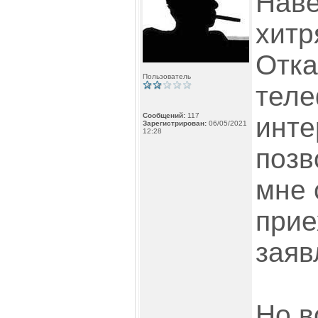
Наве
хитр
Отка
Пользователь
теле
Сообщений:
117
инте
Зарегистрирован:
06/05/2021
12:28
позв
мне 
прие
заяв
Но в