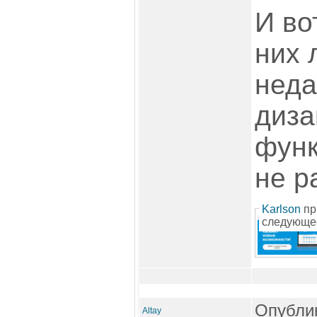
И во
них 
неда
диза
функ
не р
Karlson
пр
следующе
Опублик
Altay