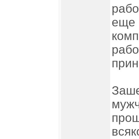
рабо
еще 
комп
рабо
прин
Заше
мужч
прош
всяк