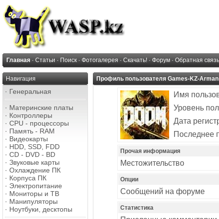
Главная
·
Статьи
·
Поиск
·
Фотогалерея
·
Скачать!
·
Форум
·
Обратная связ
Навигация
Профиль пользователя Games-KZ-Arman
·
Генеральная
Имя пользо
·
Материнские платы
Уровень пол
·
Контроллеры
Дата регист
·
CPU - процессоры
·
Память - RAM
Последнее 
·
Видеокарты
·
HDD, SSD, FDD
Прочая информация
·
CD - DVD - BD
·
Звуковые карты
Местожительство
·
Охлаждение ПК
·
Корпуса ПК
Опции
·
Электропитание
Сообщений на форуме
·
Мониторы и ТВ
·
Манипуляторы
Статистика
·
Ноутбуки, десктопы