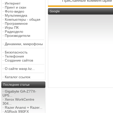
Присланные комментарии
·
Интернет
·
Принт и скан
·
Фото-видео
Google
·
Мультимедиа
·
Компьютеры - общая
·
Программное
·
Игры ПК
·
Радиодело
·
Производители
·
Динамики, микрофоны
·
Безопасность
·
Телефония
·
Создание сайтов
·
О сайте wasp.kz...
·
Каталог ссылок
Последние статьи
·
Gigabyte GA-Z77X-
UP5...
·
Xerox WorkCentre
304...
·
Razer Anansi + Razer...
·
ASRock 990FX