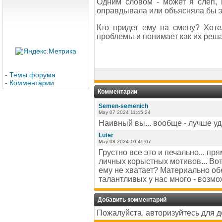
Одним словом - может я слеп, 
оправдывала или объясняла бы э
Кто придет ему на смену? Хоте
проблемы и понимает как их реша
-
Темы форума
-
Комментарии
Комментарии
Semen-semenich
May 07 2024 11:45:24
Наивный вы... вообще - лучше уда
Luter
May 08 2024 10:49:07
Грустно все это и печально... п
личных корыстных мотивов... Во
ему не хватает? Материально об
талантливых у нас много - возмож
Добавить комментарий
Пожалуйста, авторизуйтесь для 