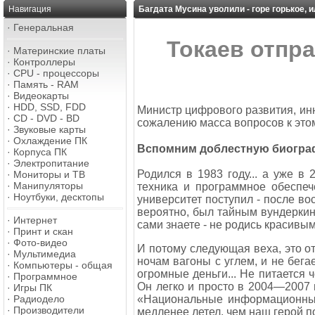
Навигация
Багдата Мусина уволили - горе горькое, 
·
Генеральная
Токаев отпр
·
Материнские платы
·
Контроллеры
·
CPU - процессоры
·
Память - RAM
·
Видеокарты
·
HDD, SSD, FDD
Министр цифрового развития, инн
·
CD - DVD - BD
сожалению масса вопросов к этому
·
Звуковые карты
·
Охлаждение ПК
Вспомним доблестную биограф
·
Корпуса ПК
·
Электропитание
Родился в 1983 году... а уже 
·
Мониторы и ТВ
·
Манипуляторы
техника и программное обеспече
·
Ноутбуки, десктопы
университет поступил - после во
вероятно, был тайным вундеркин
·
Интернет
сами знаете - не родись красивым,
·
Принт и скан
·
Фото-видео
И потому следующая веха, это от
·
Мультимедиа
ночам вагоны с углем, и не бегае
·
Компьютеры - общая
огромные деньги... Не питается ч
·
Программное
Он легко и просто в 2004—2007 
·
Игры ПК
·
Радиодело
«Национальные информационные 
·
Производители
медленее летел, чем наш герой по