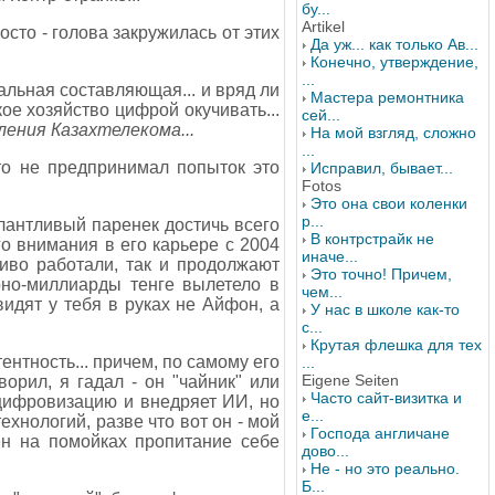
бу...
Artikel
росто - голова закружилась от этих
Да уж... как только Ав...
Конечно, утверждение,
...
альная составляющая... и вряд ли
Мастера ремонтника
кое хозяйство цифрой окучивать...
сей...
ения Казахтелекома...
На мой взгляд, сложно
...
-то не предпринимал попыток это
Исправил, бывает...
Fotos
Это она свои коленки
р...
лантливый паренек достичь всего
В контрстрайк не
о внимания в его карьере с 2004
иначе...
риво работали, так и продолжают
Это точно! Причем,
ионо-миллиарды тенге вылетело в
чем...
идят у тебя в руках не Айфон, а
У нас в школе как-то
с...
Крутая флешка для тех
нтность... причем, по самому его
...
Eigene Seiten
ворил, я гадал - он "чайник" или
Часто сайт-визитка и
 цифровизацию и внедряет ИИ, но
е...
ехнологий, разве что вот он - мой
Господа англичане
ден на помойках пропитание себе
дово...
Не - но это реально.
Б...