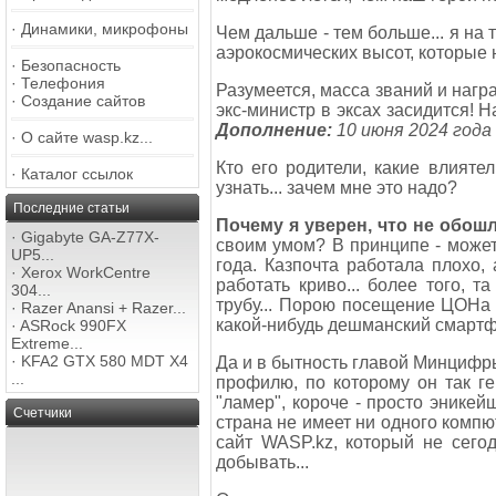
·
Динамики, микрофоны
Чем дальше - тем больше... я на т
аэрокосмических высот, которые 
·
Безопасность
·
Телефония
Разумеется, масса званий и нагр
·
Создание сайтов
экс-министр в эксах засидится! Н
Дополнение:
10 июня 2024 года
·
О сайте wasp.kz...
Кто его родители, какие влияте
·
Каталог ссылок
узнать... зачем мне это надо?
Последние статьи
Почему я уверен, что не обош
·
Gigabyte GA-Z77X-
своим умом? В принципе - может
UP5...
года. Казпочта работала плохо,
·
Xerox WorkCentre
работать криво... более того, 
304...
трубу... Порою посещение ЦОНа 
·
Razer Anansi + Razer...
какой-нибудь дешманский смартфон
·
ASRock 990FX
Extreme...
·
KFA2 GTX 580 MDT X4
Да и в бытность главой Минцифры
...
профилю, по которому он так ген
"ламер", короче - просто энике
Счетчики
страна не имеет ни одного компют
сайт WASP.kz, который не сегод
добывать...