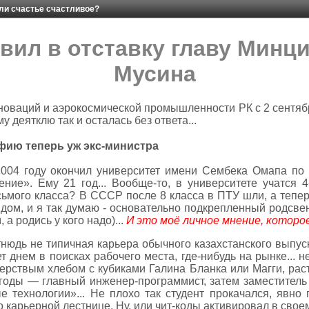
или счастье счастливое?
авил в отставку главу Минц
Мусина
оваций и аэрокосмической промышленности РК с 2 сентябр
 деятклю так и осталась без ответа...
ию теперь уж экс-министра
в 2004 году окончил университет имени Сембека Омапа по
ние». Ему 21 год... Вообще-то, в университете учатся 4
сьмого класса? В СССР после 8 класса в ПТУ шли, а тепер
дом, и я так думаю - основательно подкрепленный родсв
 а родись у кого надо)...
И это моё личное мнение, котор
нюдь не типичная карьера обычного казахстанского выпуск
т днем в поисках рабочего места, где-нибудь на рынке... 
ерствым хлебом с кубиками Галина Бланка или Магги, раств
годы — главный инженер-программист, затем заместитель
технологии»... Не плохо так студент прокачался, явно г
 карьерной лестнице. Ну, или чит-коды активировал в своем