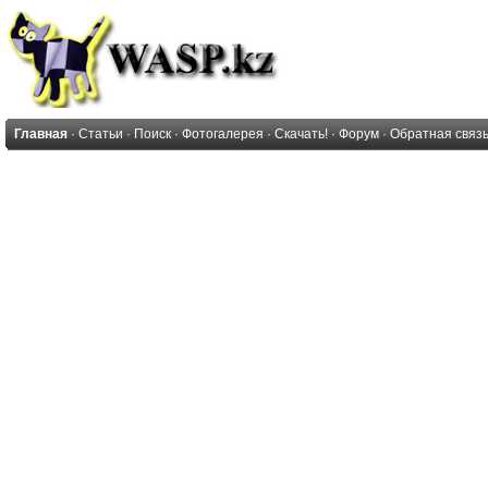
Главная
·
Статьи
·
Поиск
·
Фотогалерея
·
Скачать!
·
Форум
·
Обратная связ