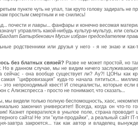
ретьем пункте чуть не упал, так круто голову задирать не п
нам простым смертным и не снились!
ад... почести и лавры... фанфары и конечно весомая матери
азначут управлять какой-нибудь культур-мультур, или сельс
 Багдат Батырбекович Мусин избран председателем правл
льные родственники или друзья у него - я не знаю и как
лось без блатных связей?
Разве не может простой, но та
. Но в данном случае, мы не видим ничего заслуживающег
 а сейчас - она вообще существует ли? Ау?! ЦОНы как к
та самая "цифровизация" куда-то начала пятиться... милл
- это непроходимый квест! И специалисты, которые если в
 с Алиэкспресса - просто не понимают, что сказать...
, мы видели только полную беспомощность, хаос, некомпете
иально закончил университет! Всегда, когда он что-то го
йшик! Казнет превратился в унылое поле, страна проводит
ерного сайта! Не эти "купи-продайки", а реальный сайт IT-т
ня-завтра закроется... так как автор и владелец вынуж