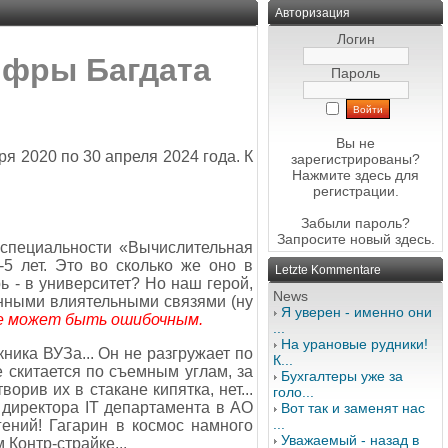
Авторизация
Логин
ифры Багдата
Пароль
Вы не
я 2020 по 30 апреля 2024 года. К
зарегистрированы?
Нажмите здесь
для
регистрации.
Забыли пароль?
Запросите новый
здесь
.
 специальности «Вычислительная
-5 лет. Это во сколько же оно в
Letzte Kommentare
ь - в университет? Но наш герой,
News
енными влиятельными связями (ну
Я уверен - именно они
ое может быть ошибочным.
...
На урановые рудники!
ника ВУЗа... Он не разгружает по
К...
не скитается по съемным углам, за
Бухгалтеры уже за
орив их в стакане кипятка, нет...
голо...
 директора IT департамента в АО
Вот так и заменят нас
...
ений! Гагарин в космос намного
Уважаемый - назад в
 Контр-страйке...