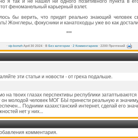
но я так и не нашел ни одного позитивного пункта в его
тот феноманельный карьерный взлет.
лось бы верить, что придет реально знающий человек с
ть! Жонглеры, фокусники и канатоходцы уже во как достали
***
·
vip-bomzh
April 30 2024 ·
В
Без категории
·
2 Комментариев
· 2200 Прочтений ·
ляйте эти статьи и новости - от греха подальше.
рямо на твоих глазах перспективы республики затаптываются
т он молодой человек МОГ БЫ принести реальную и значимую
еспечен... Подними казахстанский интернет, сделай его зн
ностей нет у них...
добавления комментария.