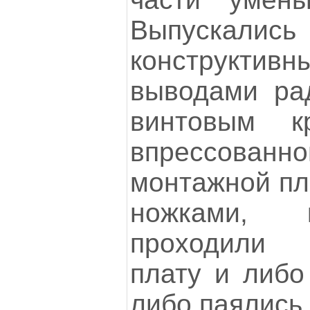
Выпуск
конструкт
выводами рад
винтовым 
впрессова
монтажной пл
ножками, 
проходили 
плату и либо
либо паялись.