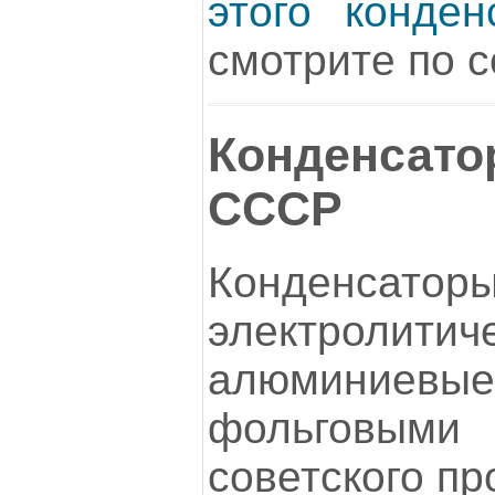
этого конден
смотрите по с
Конденса
СССР
Конденсаторы
электролитич
алюминиев
фольговым
советского пр