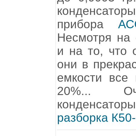
конденсато
прибора
АС
Несмотря на 
и на то, что 
они в прекра
емкости все 
20%... О
конденсат
разборка К50