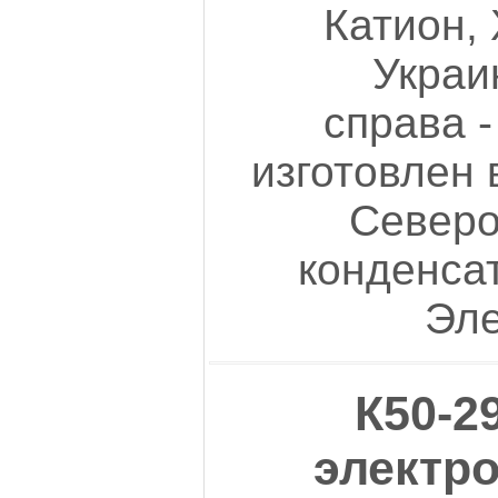
Катион,
Украи
справа 
изготовлен 
Северо
конденса
Эле
К50-2
электр