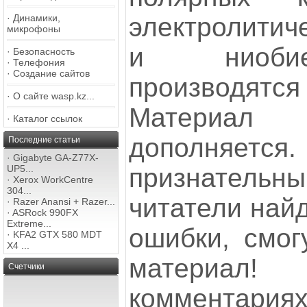
электролитич
·
Динамики,
микрофоны
и ниобие
·
Безопасность
·
Телефония
·
Создание сайтов
производятся
·
О сайте wasp.kz...
Материа
·
Каталог ссылок
дополняет
Последние статьи
·
Gigabyte GA-Z77X-
признател
UP5...
·
Xerox WorkCentre
304...
читатели найд
·
Razer Anansi + Razer...
·
ASRock 990FX
Extreme...
ошибки, смог
·
KFA2 GTX 580 MDT
X4 ...
материа
Счетчики
комментари