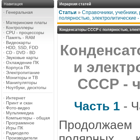
Навигация
Иерархия статей
·
Генеральная
Статьи
»
Справочники, учебники,
полярностью, электролитические -
·
Материнские платы
·
Контроллеры
Конденсаторы СССР с полярностью, элект
·
CPU - процессоры
·
Память - RAM
·
Видеокарты
Конденсат
·
HDD, SSD, FDD
·
CD - DVD - BD
·
Звуковые карты
и электр
·
Охлаждение ПК
·
Корпуса ПК
·
Электропитание
·
Мониторы и ТВ
СССР - 
·
Манипуляторы
·
Ноутбуки, десктопы
·
Интернет
Часть 1
- Ч
·
Принт и скан
·
Фото-видео
·
Мультимедиа
·
Компьютеры - общая
Продолжаем 
·
Программное
·
Игры ПК
·
Радиодело
полярных к
·
Производители