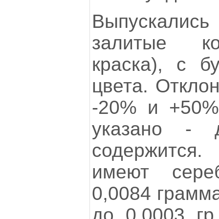
Выпускали
залитые к
краска), с б
цвета. Откло
-20% и +50%
указано - 
содержится
имеют сере
0,0084 грамма
до 0,0003 гр