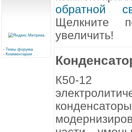
обратной св
Щелкните 
увеличить!
-
Темы форума
-
Комментарии
Конденсатор
К50-12 
электролитич
конденсаторы
модернизиро
части умень