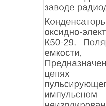
заводе радио
Конденсато
оксидно-элек
К50-29. Поля
емкости, 
Предназначе
цепях п
пульсирую
импульсн
неизолиров