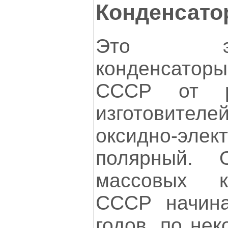
Конденсато
Это элект
конденсато
СССР от р
изготовител
оксидно-элек
полярный.
массовых к
СССР начина
годов, по не