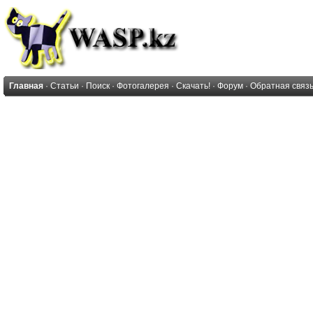
Главная
·
Статьи
·
Поиск
·
Фотогалерея
·
Скачать!
·
Форум
·
Обратная связ