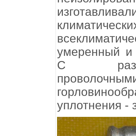
изготав
климатически
всеклимати
умеренный и 
С разнон
проволочн
горловино
уплотнения - з