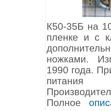
К50-35Б на 10
пленке и с к
дополнитель
ножками. Из
1990 года. Пр
питания 
Производит
Полное
опи