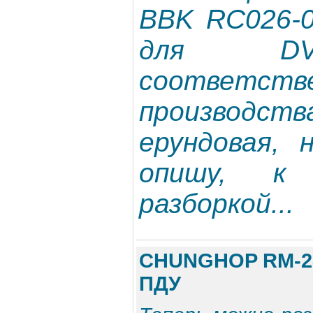
BBK RC026-0
для DV
соответств
производст
ерундовая, 
опишу, 
разборкой...
CHUNGHOP RM-230
ПДУ