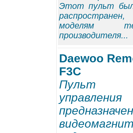
Этот пульт был
распространен
моделям те
производителя...
Daewoo Remot
F3C
Пульт ди
управлени
предназнач
видеомагнит