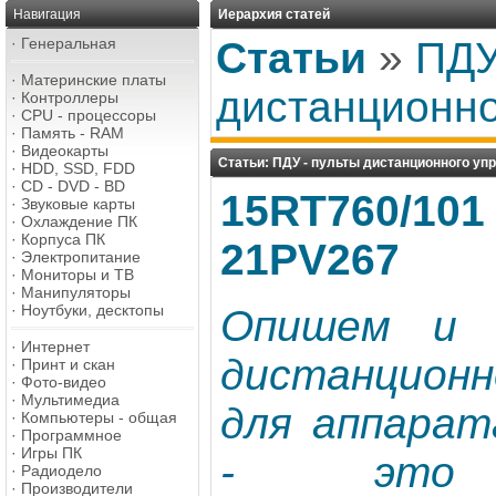
Навигация
Иерархия статей
·
Генеральная
Статьи
»
ПДУ
·
Материнские платы
дистанционно
·
Контроллеры
·
CPU - процессоры
·
Память - RAM
·
Видеокарты
Статьи: ПДУ - пульты дистанционного уп
·
HDD, SSD, FDD
·
CD - DVD - BD
15RT760/101 
·
Звуковые карты
·
Охлаждение ПК
·
Корпуса ПК
21PV267
·
Электропитание
·
Мониторы и ТВ
·
Манипуляторы
·
Ноутбуки, десктопы
Опишем и 
·
Интернет
дистанцион
·
Принт и скан
·
Фото-видео
·
Мультимедиа
для аппарат
·
Компьютеры - общая
·
Программное
·
Игры ПК
- это в
·
Радиодело
·
Производители