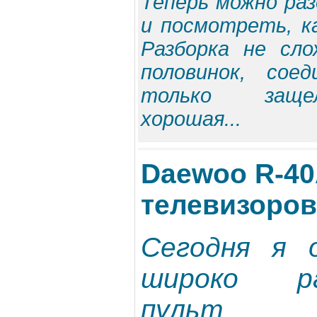
Теперь можно ра
и посмотреть, к
Разборка не сло
половинок, сое
только заще
хорошая...
Daewoo R-40
телевизоров
Сегодня я 
широко ра
пульт ди