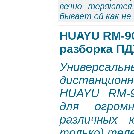
вечно теряются
бывает ой как н
HUAYU RM-90
разборка ПД
Универса
дистанцион
HUAYU RM-9
для огромн
различных 
только) теле