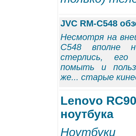
JVC RM-C548 обз
Несмотря на вне
C548 вполне н
стерлись, его
помыть и польз
же... старые кин
Lenovo RC90
ноутбука
Ноутбук