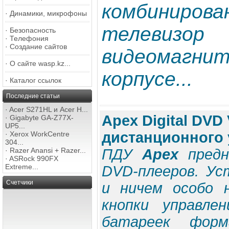
комбиниров
·
Динамики, микрофоны
теле
·
Безопасность
·
Телефония
·
Создание сайтов
видеомагн
·
О сайте wasp.kz...
корпусе...
·
Каталог ссылок
Последние статьи
·
Acer S271HL и Acer H...
Apex Digital DVD 
·
Gigabyte GA-Z77X-
UP5...
дистанционного
·
Xerox WorkCentre
304...
·
Razer Anansi + Razer...
ПДУ
Apex
предн
·
ASRock 990FX
Extreme...
DVD-плееров. У
Счетчики
и ничем особо 
кнопки управле
батареек фор