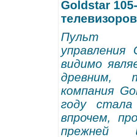
Goldstar 10
телевизоров
Пульт ди
управления 
видимо явля
древним,
компания Go
году стала 
впрочем, пр
прежней 