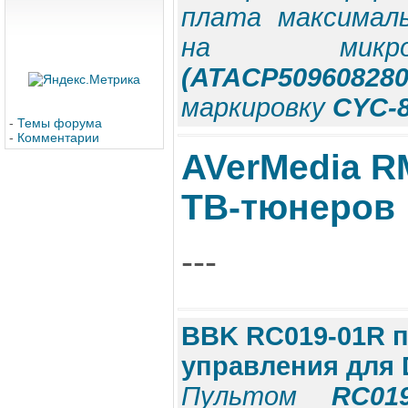
плата максимал
на мик
(ATACP509608280
маркировку
CYC-8
-
Темы форума
-
Комментарии
AVerMedia R
ТВ-тюнеров
---
BBK RC019-01R п
управления для
Пультом
RC01