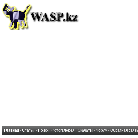
Главная
·
Статьи
·
Поиск
·
Фотогалерея
·
Скачать!
·
Форум
·
Обратная связ