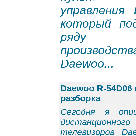
управления 
который по
ряду т
производ
Daewoo...
Daewoo R-54D06 п
разборка
Сегодня я опи
дистанционно
телевизоров Da