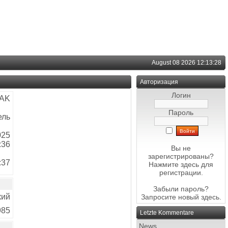
August 08 2026 12:13:28
Авторизация
Логин
CAK
Пароль
ель
025
:36
Вы не
зарегистрированы?
:37
Нажмите здесь
для
регистрации.
Забыли пароль?
кий
Запросите новый
здесь
.
985
Letzte Kommentare
News