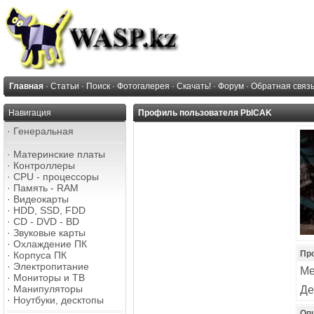
Главная
·
Статьи
·
Поиск
·
Фотогалерея
·
Скачать!
·
Форум
·
Обратная связ
Навигация
Профиль пользователя PblCAK
·
Генеральная
·
Материнские платы
·
Контроллеры
·
CPU - процессоры
·
Память - RAM
·
Видеокарты
·
HDD, SSD, FDD
·
CD - DVD - BD
·
Звуковые карты
·
Охлаждение ПК
Пр
·
Корпуса ПК
·
Электропитание
Ме
·
Мониторы и ТВ
·
Манипуляторы
Де
·
Ноутбуки, десктопы
Оп