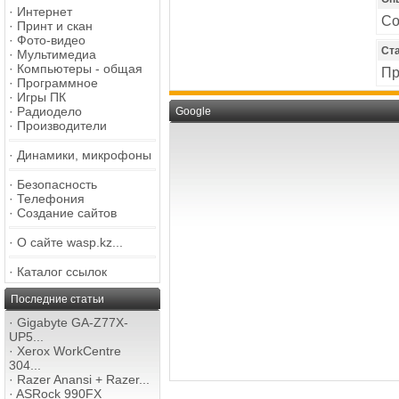
·
Интернет
Со
·
Принт и скан
·
Фото-видео
Ст
·
Мультимедиа
·
Компьютеры - общая
Пр
·
Программное
·
Игры ПК
·
Радиодело
Google
·
Производители
·
Динамики, микрофоны
·
Безопасность
·
Телефония
·
Создание сайтов
·
О сайте wasp.kz...
·
Каталог ссылок
Последние статьи
·
Gigabyte GA-Z77X-
UP5...
·
Xerox WorkCentre
304...
·
Razer Anansi + Razer...
·
ASRock 990FX