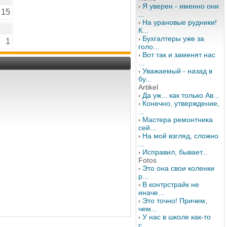
Я уверен - именно они
15
...
На урановые рудники!
К...
Бухгалтеры уже за
1
голо...
Вот так и заменят нас
...
Уважаемый - назад в
бу...
Artikel
Да уж... как только Ав...
Конечно, утверждение,
...
Мастера ремонтника
сей...
На мой взгляд, сложно
...
Исправил, бывает...
Fotos
Это она свои коленки
р...
В контрстрайк не
иначе...
Это точно! Причем,
чем...
У нас в школе как-то
с...