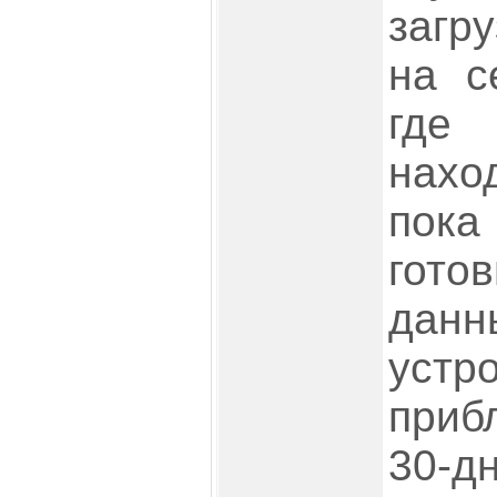
загр
на с
гд
наход
пок
гото
дан
устр
приб
30-