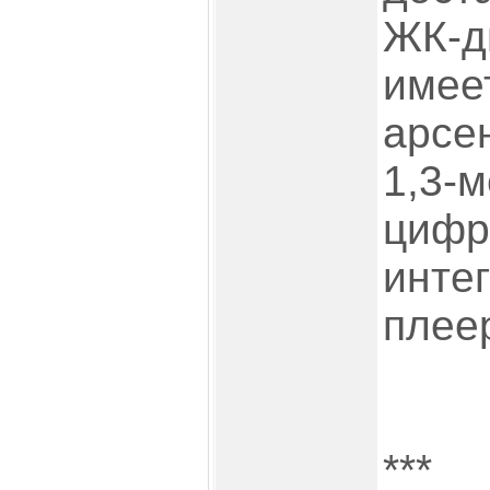
ЖК-д
имее
арсе
1,3-
цифр
инте
плее
***