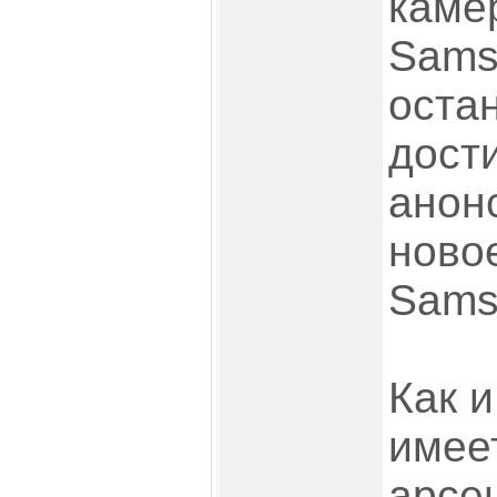
каме
Sams
оста
дост
анон
ново
Sams
Как 
имее
арсе