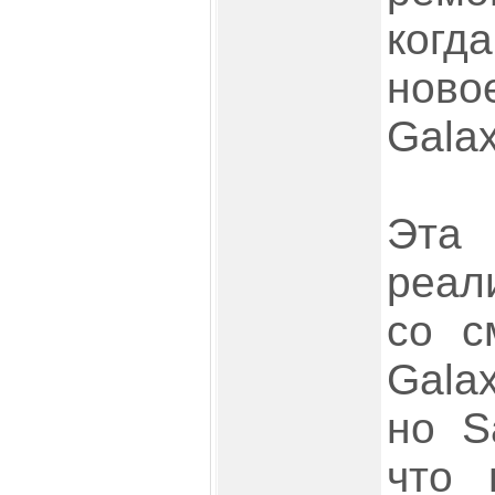
когда
нов
Galax
Эта
реал
со с
Gala
но S
что 