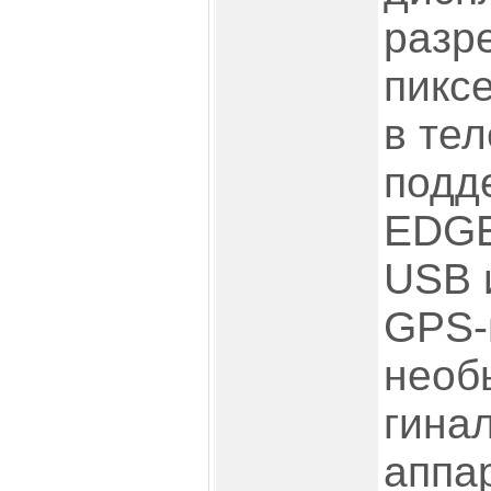
разр
пиксе
в те
подд
EDGE,
USB 
GPS-
необ
гина
аппа