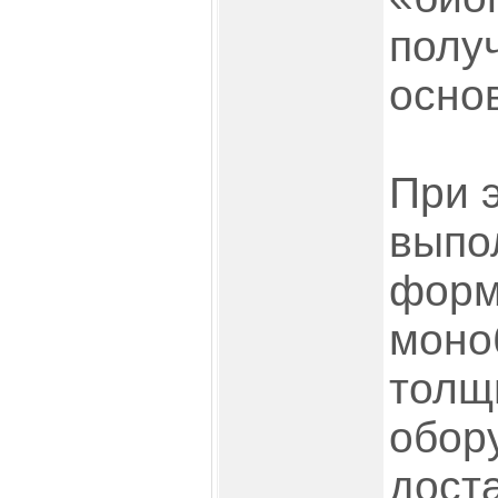
полу
осно
При 
выпо
форм
моно
толщ
обор
дост