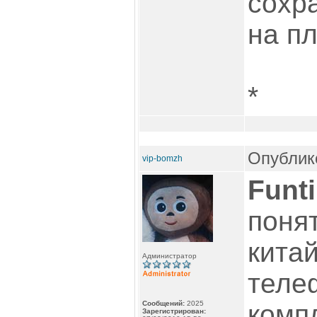
сохр
на пл
*
Опублико
vip-bomzh
Funt
поня
кита
Администратор
теле
Сообщений:
2025
комп
Зарегистрирован: