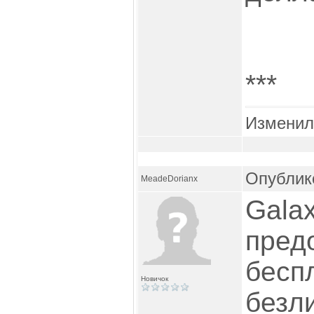
***
Изменил
Опублико
MeadeDorianx
Gal
пре
бесп
Новичок
безл