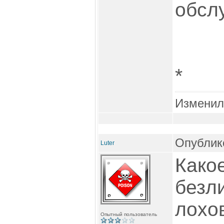
обсл
*
Изменил
Опублико
Luter
Какое
безл
лохо
Опытный пользователь