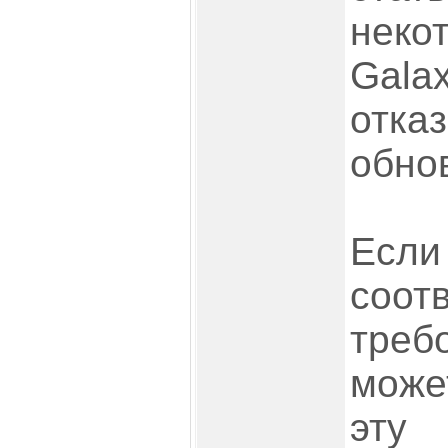
неко
Gal
отка
обно
Е
соот
тре
може
эту