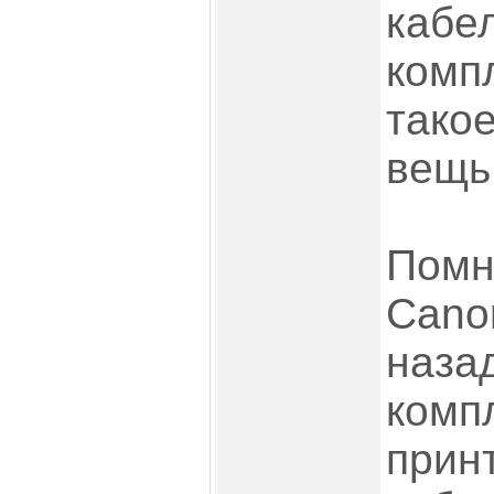
кабел
компл
тако
вещь.
Помн
Cano
наза
комп
прин