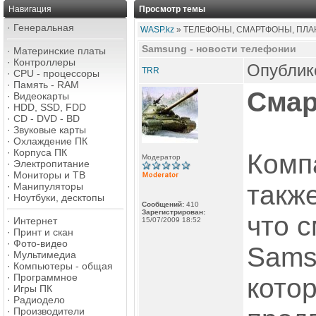
Навигация
Просмотр темы
·
Генеральная
WASP.kz
» ТЕЛЕФОНЫ, СМАРТФОНЫ, ПЛАН
Samsung - новости телефонии
·
Материнские платы
·
Контроллеры
Опублико
TRR
·
CPU - процессоры
·
Память - RAM
Сма
·
Видеокарты
·
HDD, SSD, FDD
·
CD - DVD - BD
·
Звуковые карты
·
Охлаждение ПК
·
Корпуса ПК
Комп
Модератор
·
Электропитание
·
Мониторы и ТВ
такж
·
Манипуляторы
·
Ноутбуки, десктопы
Сообщений:
410
Зарегистрирован:
что 
·
Интернет
15/07/2009 18:52
·
Принт и скан
·
Фото-видео
Sams
·
Мультимедиа
·
Компьютеры - общая
·
Программное
котор
·
Игры ПК
·
Радиодело
·
Производители