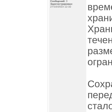
Сообщений:
3
врем
Зарегистрирован:
27/10/2023 12:32
хран
Хра
тече
ра
огра
Со
пер
стал