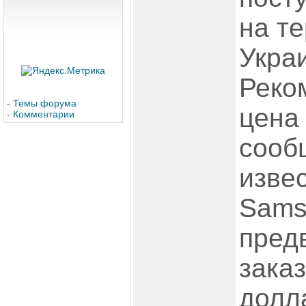
на т
Укра
Реко
-
Темы форума
цена
-
Комментарии
сооб
извес
Sams
пред
заказ
долл