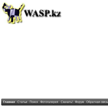
Главная
·
Статьи
·
Поиск
·
Фотогалерея
·
Скачать!
·
Форум
·
Обратная связ