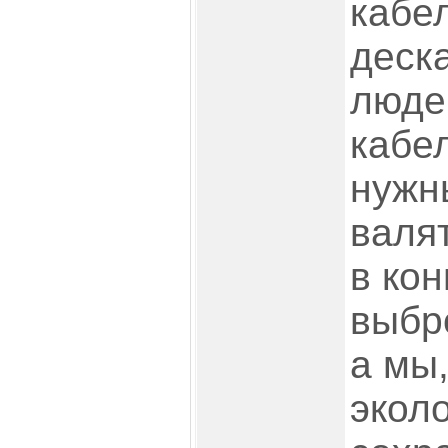
кабе
деска
люде
кабе
нужн
валят
в ко
выбр
а мы,
эколо