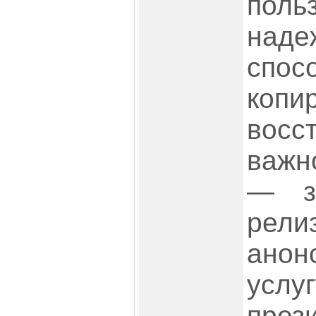
поль
наде
спо
ко
восс
важн
— з
рели
ано
услуг
пр