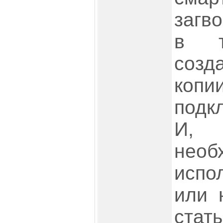
загв
в т
созд
копи
подк
И, 
необ
испо
или 
стат