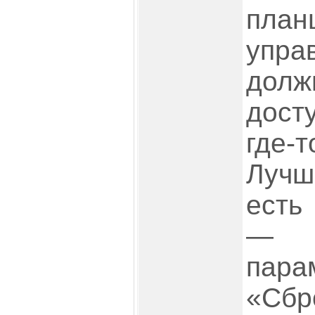
план
упра
дол
дост
где-
Лучш
есть
— э
пар
«Сбр