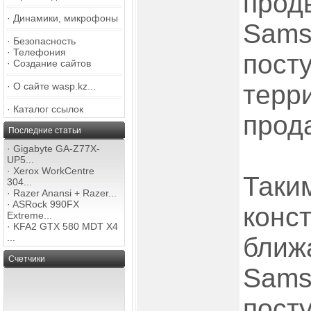
продв
·
Динамики, микрофоны
Sams
·
Безопасность
·
Телефония
пост
·
Создание сайтов
терр
·
О сайте wasp.kz...
·
Каталог ссылок
прод
Последние статьи
·
Gigabyte GA-Z77X-
UP5...
·
Xerox WorkCentre
Таки
304...
·
Razer Anansi + Razer...
·
ASRock 990FX
конст
Extreme...
·
KFA2 GTX 580 MDT X4
...
ближ
Счетчики
Sams
пост