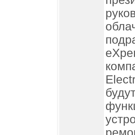
руко
обл
подр
eXpe
ком
Elec
будут
фун
устр
рем