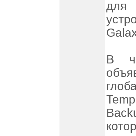
для
уст
Galax
В ч
об
глоб
Tem
Back
кот