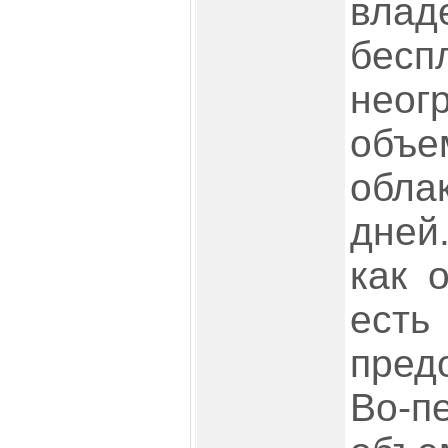
вла
бес
неог
объ
обла
дней.
как 
ест
пред
Во-п