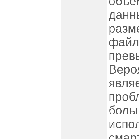
объ
данн
раз
фай
пре
Вер
явл
пр
боль
испо
сма