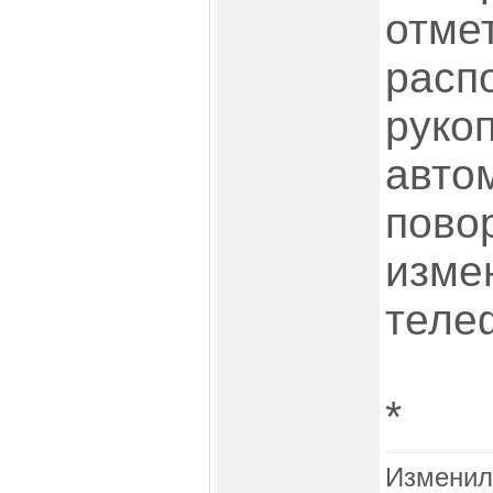
отме
расп
рукоп
авто
пово
изме
теле
*
Изменил