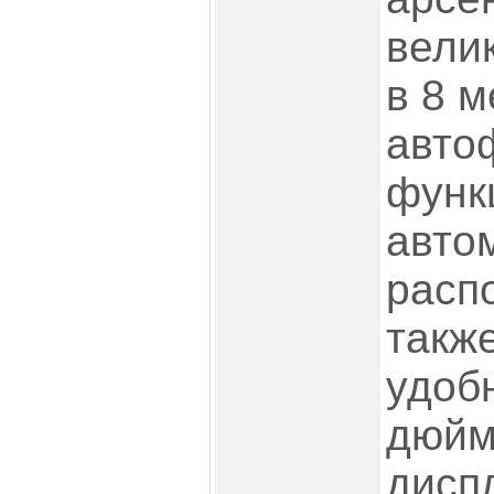
вели
в 8 м
авто
функ
авто
расп
такж
удоб
дюйм
дисп