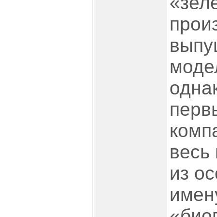
«зел
прои
выпу
моде
одна
перв
компа
весь 
из о
имен
«био