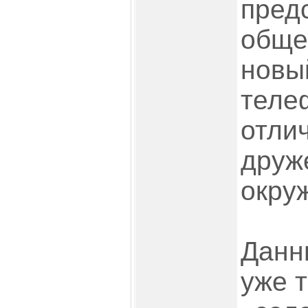
пред
обще
новы
теле
отли
друж
окру
Данн
уже т