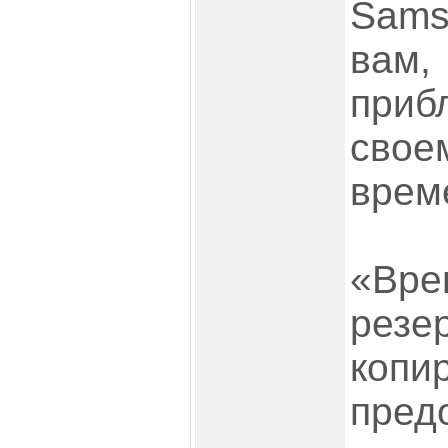
Sam
ва
при
св
врем
«Вре
резе
копи
пред