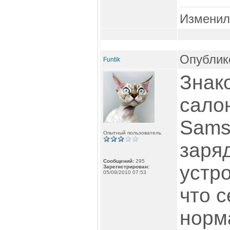
Изменил
Опублико
Funtik
Знак
сало
Sams
Опытный пользователь
заря
Сообщений:
295
устро
Зарегистрирован:
05/09/2010 07:53
что с
норм