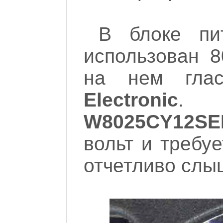
В блоке п
использован 8
на нем гл
Electronic
. 
W8025CY12S
вольт и требу
отчетливо слы