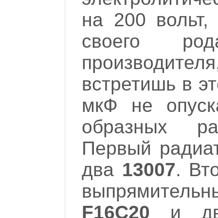
на 200 вольт,
своего ро
производител
встретишь в э
мкФ не опуска
образных р
Первый радиа
два
13007
. Вт
выпрямительны
F16C20
и дв