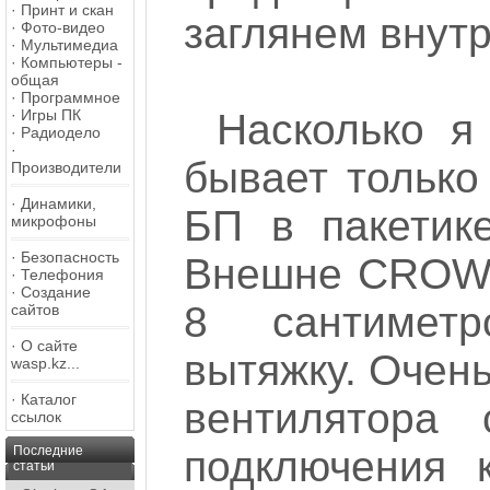
·
Принт и скан
заглянем внутр
·
Фото-видео
·
Мультимедиа
·
Компьютеры -
общая
·
Программное
·
Игры ПК
Насколько я
·
Радиодело
·
бывает только
Производители
·
Динамики,
БП в пакетик
микрофоны
·
Безопасность
Внешне CROWN
·
Телефония
·
Создание
8 сантимет
сайтов
·
О сайте
вытяжку. Очень
wasp.kz...
·
Каталог
вентилятора 
ссылок
Последние
подключения к
статьи