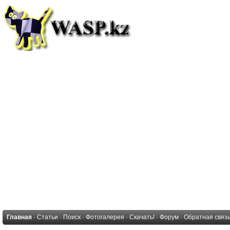
Главная
·
Статьи
·
Поиск
·
Фотогалерея
·
Скачать!
·
Форум
·
Обратная связ