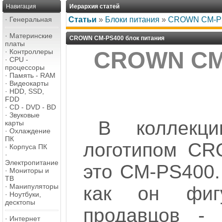
Навигация
Иерархия статей
·
Генеральная
Статьи
»
Блоки питания
»
CROWN CM-PS
·
Материнские
CROWN CM-PS400 блок питания
платы
·
Контроллеры
CROWN CM-
·
CPU -
процессоры
·
Память - RAM
·
Видеокарты
·
HDD, SSD,
FDD
·
CD - DVD - BD
·
Звуковые
В коллекц
карты
·
Охлаждение
ПК
логотипом CR
·
Корпуса ПК
·
Электропитание
это CM-PS400.
·
Мониторы и
ТВ
·
Манипуляторы
как он фигу
·
Ноутбуки,
десктопы
продавцов - 
·
Интернет