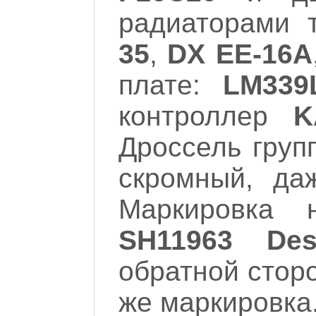
радиаторами 
35
,
DX EE-16A
плате:
LM339
контроллер
K
Дроссель груп
скромный, да
Маркировка
SH11963 Des
обратной сторо
же маркировка.