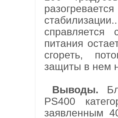
разогреваетс
стабилизаци
справляется 
питания остае
сгореть, пот
защиты в нем н
Выводы.
Бл
PS400 катего
заявленным 4