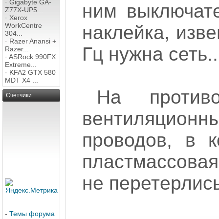
·
Gigabyte GA-
ним выключат
Z77X-UP5...
·
Xerox
WorkCentre
наклейка, изве
304...
·
Razer Anansi +
Гц нужна сеть..
Razer...
·
ASRock 990FX
Extreme...
·
KFA2 GTX 580
MDT X4 ...
На против
Счетчики
вентиляцио
проводов, в к
пластмассовая
не перетерлись
-
Темы форума