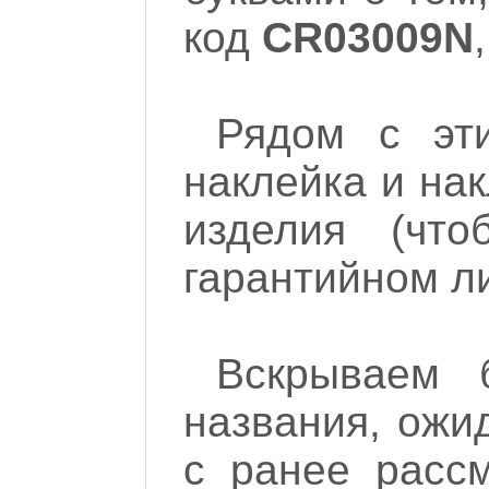
код
CR03009N
Рядом с эти
наклейка и на
изделия (чт
гарантийном ли
Вскрываем 
названия, ожи
с ранее расс