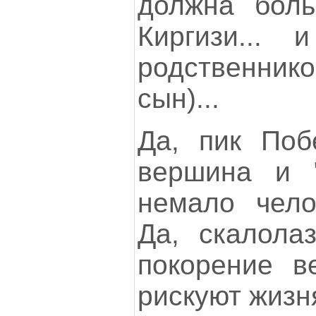
должна бол
Киргизи...
родственни
сын)...
Да, пик Поб
вершина и "
немало чело
Да, скалола
покорение в
рискуют жизн