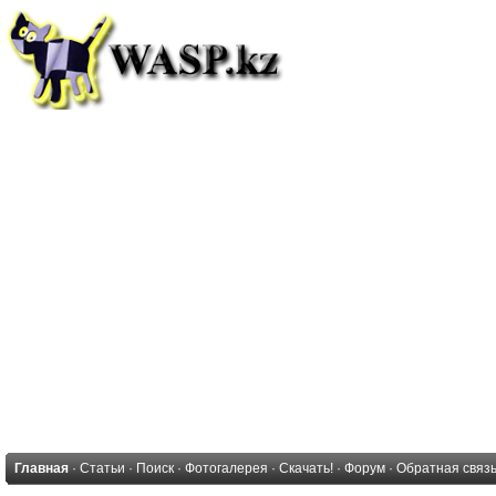
Главная
·
Статьи
·
Поиск
·
Фотогалерея
·
Скачать!
·
Форум
·
Обратная связ