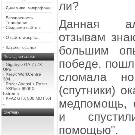
ли?
·
Динамики, микрофоны
·
Безопасность
Данная ал
·
Телефония
·
Создание сайтов
отзывам зна
·
О сайте wasp.kz...
большим оп
·
Каталог ссылок
Последние статьи
победе, пошл
·
Gigabyte GA-Z77X-
UP5...
сломала но
·
Xerox WorkCentre
304...
·
Razer Anansi + Razer...
(спутники) о
·
ASRock 990FX
Extreme...
·
KFA2 GTX 580 MDT X4
медпомощь, 
...
и спустил
Счетчики
помощью".