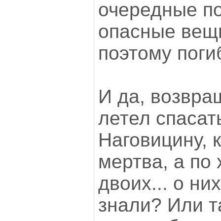
очередные п
опасные вещи
поэтому погиб
И да, возвра
летел спасат
Наговицину, 
мертва, а по
двоих... о ни
знали? Или т