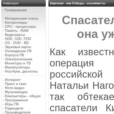
Навигация
Киргизия - пик Победы - альпинисты
·
Генеральная
Спасате
·
Материнские платы
·
Контроллеры
·
CPU - процессоры
она у
·
Память - RAM
·
Видеокарты
·
HDD, SSD, FDD
·
CD - DVD - BD
·
Звуковые карты
Как извест
·
Охлаждение ПК
·
Корпуса ПК
·
Электропитание
операция
·
Мониторы и ТВ
·
Манипуляторы
российско
·
Ноутбуки, десктопы
·
Интернет
Натальи Наго
·
Принт и скан
·
Фото-видео
·
Мультимедиа
так обтека
·
Компьютеры - общая
·
Программное
·
Игры ПК
спасатели Ки
·
Радиодело
·
Производители