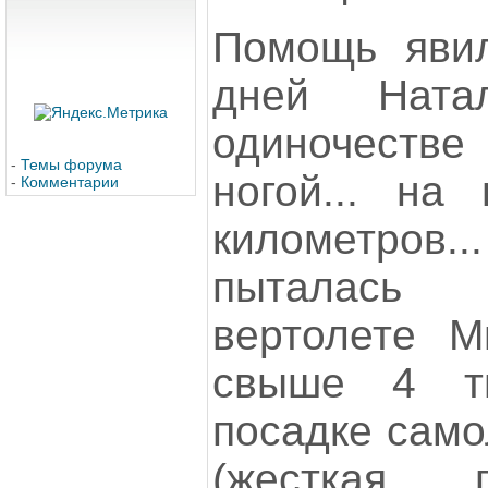
Помощь явила
дней Ната
одиночеств
-
Темы форума
ногой... на
-
Комментарии
километров.
пыталась 
вертолете М
свыше 4 т
посадке само
(жесткая 