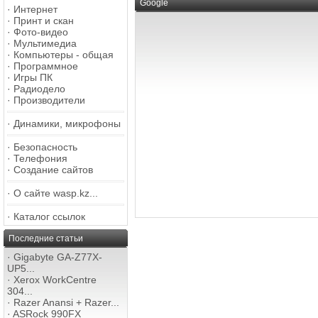
Google
·
Интернет
·
Принт и скан
·
Фото-видео
·
Мультимедиа
·
Компьютеры - общая
·
Программное
·
Игры ПК
·
Радиодело
·
Производители
·
Динамики, микрофоны
·
Безопасность
·
Телефония
·
Создание сайтов
·
О сайте wasp.kz...
·
Каталог ссылок
Последние статьи
·
Gigabyte GA-Z77X-
UP5...
·
Xerox WorkCentre
304...
·
Razer Anansi + Razer...
·
ASRock 990FX