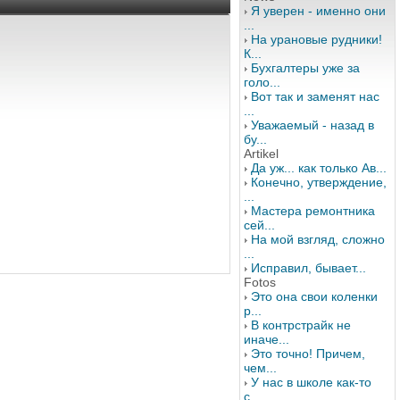
Я уверен - именно они
...
На урановые рудники!
К...
Бухгалтеры уже за
голо...
Вот так и заменят нас
...
Уважаемый - назад в
бу...
Artikel
Да уж... как только Ав...
Конечно, утверждение,
...
Мастера ремонтника
сей...
На мой взгляд, сложно
...
Исправил, бывает...
Fotos
Это она свои коленки
р...
В контрстрайк не
иначе...
Это точно! Причем,
чем...
У нас в школе как-то
с...