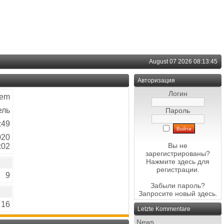
August 07 2026 08:13:45
Авторизация
Логин
rem
ель
Пароль
:49
020
Вы не
:02
зарегистрированы?
Нажмите здесь
для
регистрации.
9
Забыли пароль?
Запросите новый
здесь
.
16
Letzte Kommentare
News