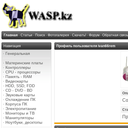
Главная
·
Статьи
·
Поиск
·
Фотогалерея
·
Скачать!
·
Форум
·
Обратная связ
Навигация
Профиль пользователя ivan66rem
·
Генеральная
·
Материнские платы
·
Контроллеры
·
CPU - процессоры
·
Память - RAM
·
Видеокарты
·
HDD, SSD, FDD
·
CD - DVD - BD
Оп
·
Звуковые карты
·
Охлаждение ПК
Со
·
Корпуса ПК
·
Электропитание
Ст
·
Мониторы и ТВ
Пр
·
Манипуляторы
·
Ноутбуки, десктопы