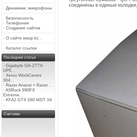
соединены в единые колодки, к
·
Динамики, микрофоны
·
Безопасность
·
Телефония
·
Создание сайтов
·
О сайте wasp.kz...
·
Каталог ссылок
Последние статьи
·
Gigabyte GA-Z77X-
UP5...
·
Xerox WorkCentre
304...
·
Razer Anansi + Razer...
·
ASRock 990FX
Extreme...
·
KFA2 GTX 580 MDT X4
...
Счетчики