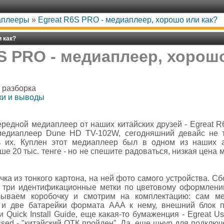
аплееры
»
Egreat R6S PRO - медиаплеер, хорошо или как?
 как?
S PRO - медиаплеер, хорош
, разборка
вки и выводы
редной медиаплеер от наших китайских друзей - Egreat R
едиаплеер Dune HD TV-102W, сегодняшний девайс не т
 их. Куплен этот медиаплеер был в одном из наших а
ше 20 тыс. тенге - но не спешите радоваться, низкая цена 
ка из тонкого картона, на ней фото самого устройства. Сб
же три идентификационные метки по цветовому оформлени
рываем коробочку и смотрим на комплектацию: сам мед
 и две батарейки формата ААА к нему, внешний блок п
 Quick Install Guide, еще какая-то бумаженция - Egreat Use
sed - "китайский ОТК пройден". Да, еще шнур для подключ