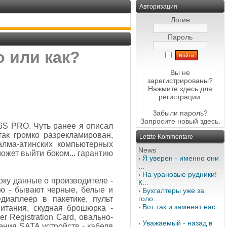
Авторизация
Логин
Пароль
о или как?
Вы не
зарегистрированы?
Нажмите здесь
для
регистрации.
Забыли пароль?
Запросите новый
здесь
.
6S PRO. Чуть ранее я описал
ак громко разрекламирован,
Letzte Kommentare
лма-атинских компьютерных
News
может выйти боком... гарантию
Я уверен - именно они
...
На урановые рудники!
оку данные о производителе -
К...
ю - бывают черные, белые и
Бухгалтеры уже за
иаплеер в пакетике, пульт
голо...
Вот так и заменят нас
итания, скудная брошюрка -
...
r Registration Card, овально-
Уважаемый - назад в
ения SATA устройств - кабеля