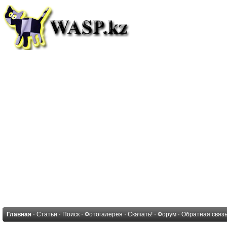
Главная
·
Статьи
·
Поиск
·
Фотогалерея
·
Скачать!
·
Форум
·
Обратная связ