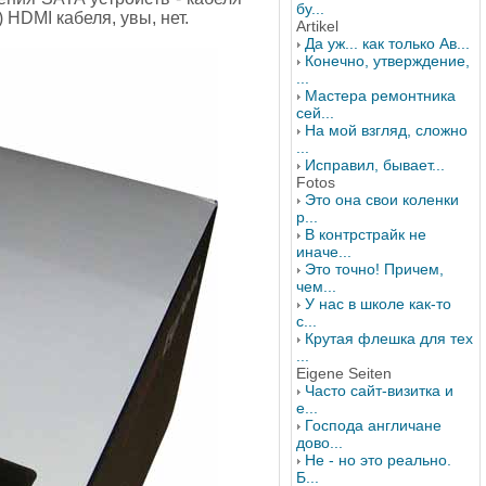
бу...
 HDMI кабеля, увы, нет.
Artikel
Да уж... как только Ав...
Конечно, утверждение,
...
Мастера ремонтника
сей...
На мой взгляд, сложно
...
Исправил, бывает...
Fotos
Это она свои коленки
р...
В контрстрайк не
иначе...
Это точно! Причем,
чем...
У нас в школе как-то
с...
Крутая флешка для тех
...
Eigene Seiten
Часто сайт-визитка и
е...
Господа англичане
дово...
Не - но это реально.
Б...