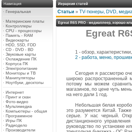
Навигация
Иерархия статей
·
Генеральная
Статьи
»
TV-тюнеры, DVD, меди
·
Материнские платы
Egreat R6S PRO - медиаплеер, хорошо или
·
Контроллеры
Egreat R6
·
CPU - процессоры
·
Память - RAM
·
Видеокарты
·
HDD, SSD, FDD
·
CD - DVD - BD
1 - обзор, характеристики
·
Звуковые карты
2 - работа, меню, проши
·
Охлаждение ПК
·
Корпуса ПК
·
Электропитание
·
Мониторы и ТВ
Сегодня я рассмотрю оче
·
Манипуляторы
широко распространенный м
·
Ноутбуки, десктопы
потому мы можем сравнить
магазинов, по цене чуть мень
·
Интернет
на него дали 1 год.
·
Принт и скан
·
Фото-видео
Небольшая белая коробоч
·
Мультимедиа
это разумеется Китай. Так
·
Компьютеры - общая
серые. У нас черный. Отк
·
Программное
·
Игры ПК
дистанционного управления
·
Радиодело
руководство по установке или
·
Производители
треуголная бумажка - QC Pas