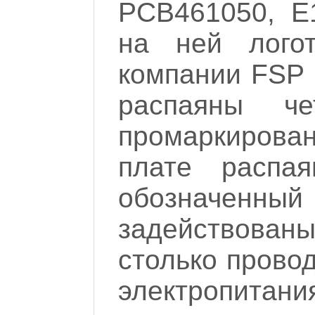
PCB461050, E
на ней логот
компании FSP 
распаяны че
промаркирован
плате распая
обозначенны
задействован
столько провод
электропитан