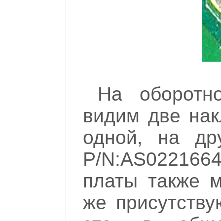
На оборотн
видим две на
одной, на др
P/N:AS0221664
платы также 
же присутству