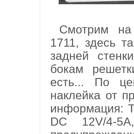
Смотрим на
1711, здесь т
задней стенк
бокам решетк
есть... По ц
наклейка от п
информация: TF
DC 12V/4-5A,