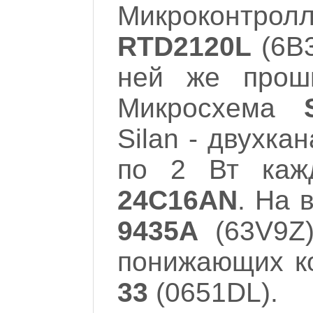
Микроконтрол
RTD2120L
(6B3
ней же прош
Микросхема
Silan - двухка
по 2 Вт каж
24C16AN
. На 
9435A
(63V9Z)
понижающих к
33
(0651DL).