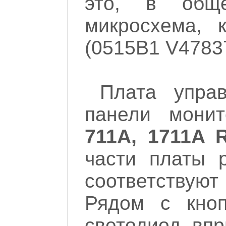
это, в обще
микросхема, 
(0515B1 V47837
Плата упра
панели мони
711A, 1711A 
части платы 
соответствуют
Рядом с кноп
светодиод, впр