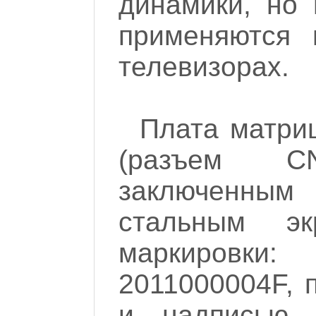
динамики, но 
применяются 
телевизорах.
Плата матри
(разъем CN
заключенным 
стальным э
маркировки
2011000004F, 
и надписью 6