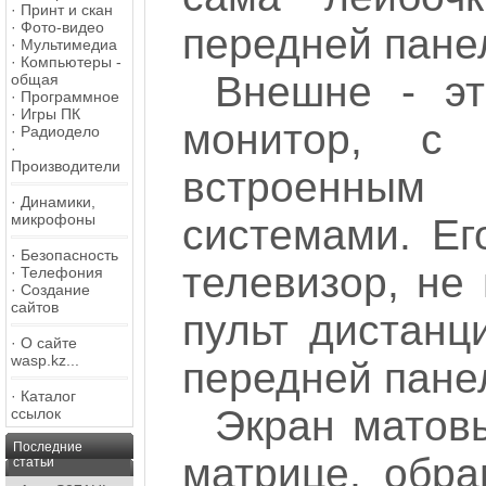
·
Принт и скан
·
Фото-видео
передней панел
·
Мультимедиа
·
Компьютеры -
Внешне - э
общая
·
Программное
·
Игры ПК
монитор, с
·
Радиодело
·
Производители
встроенным
·
Динамики,
микрофоны
системами. Ег
·
Безопасность
телевизор, не
·
Телефония
·
Создание
сайтов
пульт дистанц
·
О сайте
wasp.kz...
передней пане
·
Каталог
Экран матовы
ссылок
Последние
матрице, обра
статьи