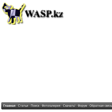
Главная
·
Статьи
·
Поиск
·
Фотогалерея
·
Скачать!
·
Форум
·
Обратная связ