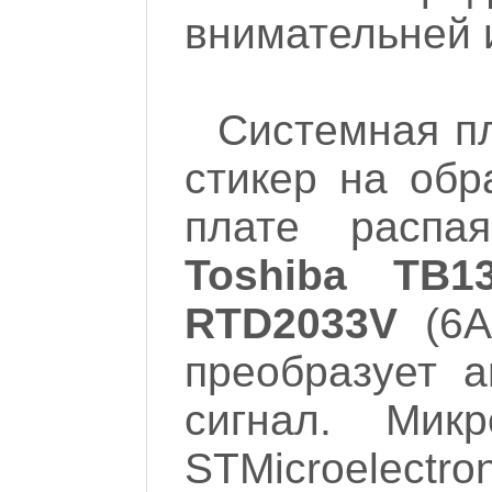
внимательней и
Системная п
стикер на об
плате распая
Toshiba TB1
RTD2033V
(6A
преобразует 
сигнал. Мик
STMicroelectr