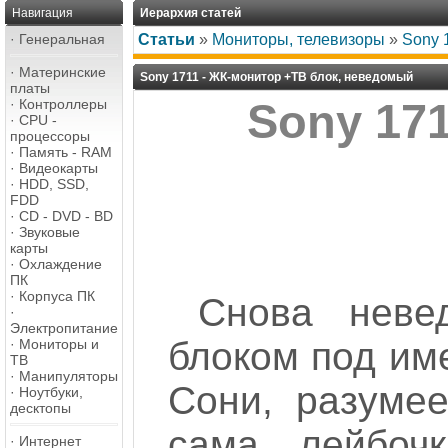
Навигация
Иерархия статей
·
Генеральная
Статьи
»
Мониторы, телевизоры
»
Sony 
·
Материнские
Sony 1711 - ЖК-монитор +ТВ блок, неведомый
платы
·
Контроллеры
Sony 171
·
CPU -
процессоры
·
Память - RAM
·
Видеокарты
·
HDD, SSD,
FDD
·
CD - DVD - BD
·
Звуковые
карты
·
Охлаждение
ПК
·
Корпуса ПК
Снова неве
·
Электропитание
блоком под им
·
Мониторы и
ТВ
·
Манипуляторы
Сони, разумее
·
Ноутбуки,
десктопы
сама лейбочк
·
Интернет