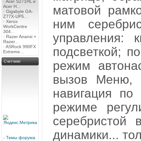
·
Acer S271HL и
матовой рамко
Acer H...
·
Gigabyte GA-
Z77X-UP5...
ним серебри
·
Xerox
WorkCentre
304...
управления: 
·
Razer Anansi +
Razer...
·
ASRock 990FX
подсветкой; п
Extreme...
режим автона
Счетчики
вызов Меню, 
навигация по
режиме регул
серебристой 
динамики... тол
-
Темы форума