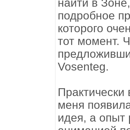
найти в Зоне,
подробное п
которого оче
тот момент. 
предложившим
Vosenteg.
Практически 
меня появил
идея, а опыт