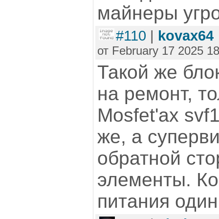
майнеры угр
#110
|
kovax64
от February 17 2025 18
Такой же бло
на ремонт, т
Mosfet'ах svf
же, а суперв
обратной ст
элементы. Ко
питания один