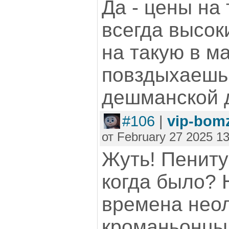
Да - цены на
всегда высок
на такую в ма
повздыхаешь
дешманской 
#106
|
vip-bom
от February 27 2025 13
Жуть! Пениту
когда было? 
времена неол
кроманьонцы