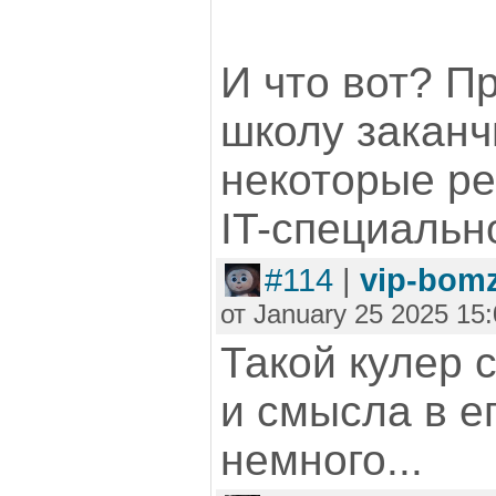
И что вот? П
школу заканч
некоторые ре
IT-специальн
#114
|
vip-bom
от January 25 2025 15:
Такой кулер 
и смысла в е
немного...