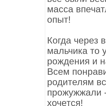
масса впечат
опыт!
Когда через 
мальчика то 
рождения и на
Всем понрави
родителям в
прожужжали -
хочется!