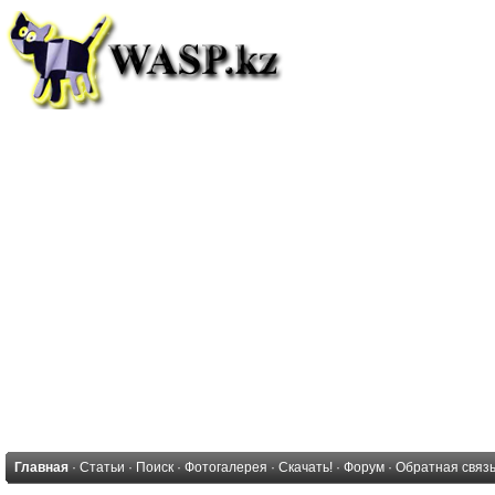
Главная
·
Статьи
·
Поиск
·
Фотогалерея
·
Скачать!
·
Форум
·
Обратная связ