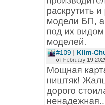
производите
раскрутить и
модели БП, а
под их видом
моделей.
#109
|
Klim-Ch
от February 19 202
Мощная карта
ништяк! Жаль
дорого стоила
ненадежная..