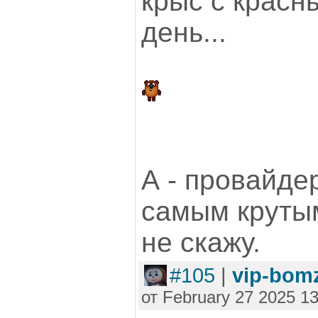
крыс с красн
день...
А - провайде
самым крутым
не скажу.
#105
|
vip-bom
от February 27 2025 13