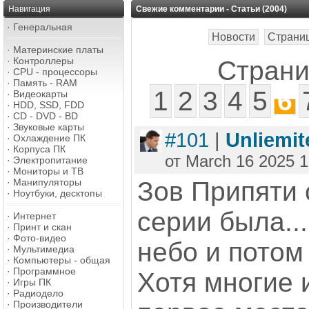
Навигация
Свежие комментарии - Статьи (2004)
·
Генеральная
Новости
Страни
·
Материнские платы
·
Контроллеры
Страни
·
CPU - процессоры
·
Память - RAM
1
2
3
4
5
6
·
Видеокарты
·
HDD, SSD, FDD
·
CD - DVD - BD
·
Звуковые карты
#101
|
Unliemit
·
Охлаждение ПК
·
Корпуса ПК
от March 16 2025 1
·
Электропитание
·
Мониторы и ТВ
·
Манипуляторы
Зов Припяти 
·
Ноутбуки, десктопы
серии была..
·
Интернет
·
Принт и скан
·
Фото-видео
небо и потом
·
Мультимедиа
·
Компьютеры - общая
·
Программное
Хотя многие 
·
Игры ПК
·
Радиодело
·
Производители