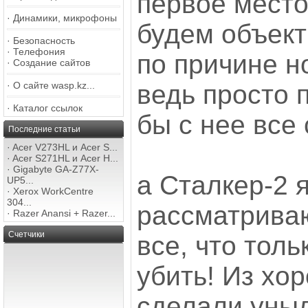
первое место
·
Динамики, микрофоны
будем объект
·
Безопасность
·
Телефония
по причине н
·
Создание сайтов
·
О сайте wasp.kz...
ведь просто 
·
Каталог ссылок
бы с нее все
Последние статьи
·
Acer V273HL и Acer S...
·
Acer S271HL и Acer H...
·
Gigabyte GA-Z77X-
а Сталкер-2 
UP5...
·
Xerox WorkCentre
304...
рассматриваю
·
Razer Anansi + Razer...
Счетчики
все, что тол
убить! Из хо
сделали уныл