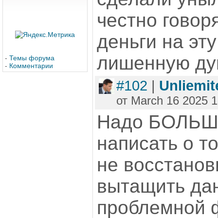
честно говоря
деньги на эту
лишенную душ
-
Темы форума
-
Комментарии
#102
|
Unliemit
от March 16 2025 1
Надо БОЛЬ
написать о т
не восстанов
вытащить дан
проблемной ф