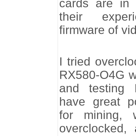
cards are in
their expe
firmware of vi
I tried overc
RX580-O4G wi
and testing 
have great po
for mining,
overclocked,