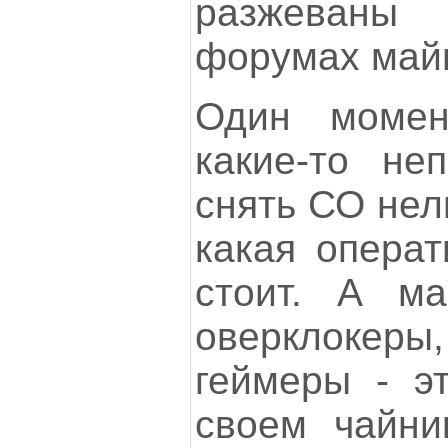
разжеваны
форумах майн
Один момен
какие-то неп
снять СО нел
какая операт
стоит. А м
оверклоке
геймеры - э
своем чайни