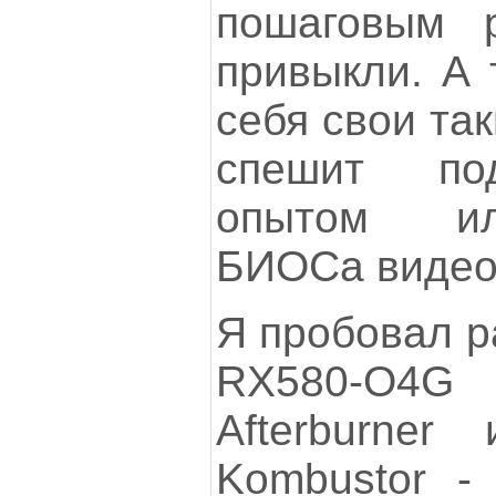
пошаговым 
привыкли. А 
себя свои та
спешит по
опытом ил
БИОСа видео
Я пробовал р
RX580-O4G
Afterburner
Kombustor -