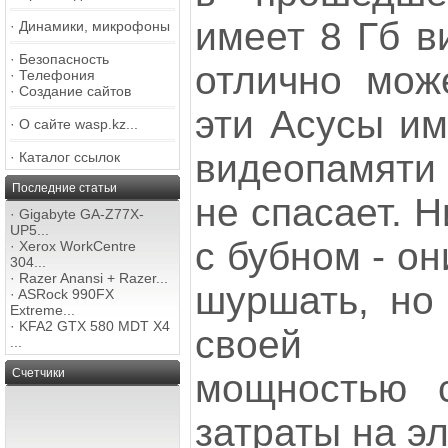
имеет 8 Гб в
·
Динамики, микрофоны
·
Безопасность
отлично може
·
Телефония
·
Создание сайтов
эти Асусы им
·
О сайте wasp.kz...
видеопамяти
·
Каталог ссылок
Последние статьи
не спасает. Н
·
Gigabyte GA-Z77X-
UP5...
с бубном - он
·
Xerox WorkCentre
304...
·
Razer Anansi + Razer...
шуршать, но
·
ASRock 990FX
Extreme...
·
KFA2 GTX 580 MDT X4
своей вы
...
Счетчики
мощностью с
затраты на эл