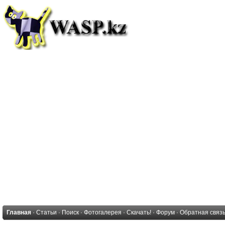
Главная
·
Статьи
·
Поиск
·
Фотогалерея
·
Скачать!
·
Форум
·
Обратная связ