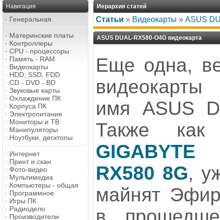
Навигация
Иерархия статей
·
Генеральная
Статьи
»
Видеокарты
»
ASUS DU
·
Материнские платы
ASUS DUAL-RX580-O4G видеокарта
·
Контроллеры
·
CPU - процессоры
Еще одна, в
·
Память - RAM
·
Видеокарты
·
HDD, SSD, FDD
видеокарты
·
CD - DVD - BD
·
Звуковые карты
·
Охлаждение ПК
имя ASUS DU
·
Корпуса ПК
·
Электропитание
·
Мониторы и ТВ
Также как
·
Манипуляторы
·
Ноутбуки, десктопы
GIGABYTE 
·
Интернет
·
Принт и скан
RX580 8G
, у
·
Фото-видео
·
Мультимедиа
·
Компьютеры - общая
майнят Эфир.
·
Программное
·
Игры ПК
·
Радиодело
в прошедше
·
Производители