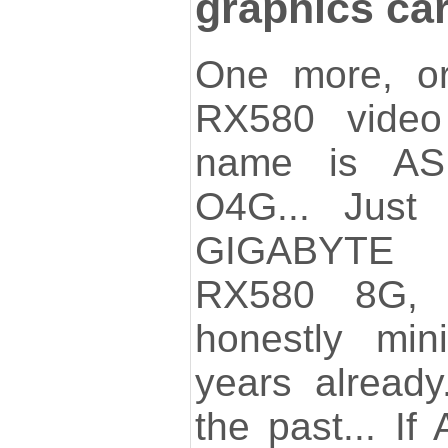
graphics ca
One more, or
RX580 video 
name is AS
O4G... Just 
GIGABYTE 
RX580 8G, 
honestly min
years already.
the past... I