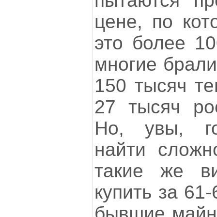
пытаются пр
цене, по кот
это более 10
многие брали
150 тысяч те
27 тысяч рос
Но, увы, го
найти сложно
такие же в
купить за 61-
бывшие майне