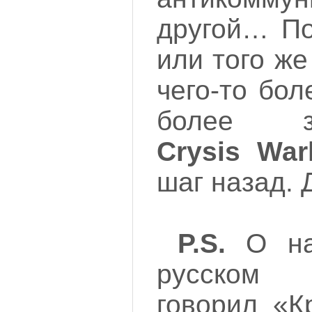
другой… П
или того ж
чего-то бол
более за
Crysis War
шаг назад. 
P
.
S
.
О наз
русском 
говорил «К