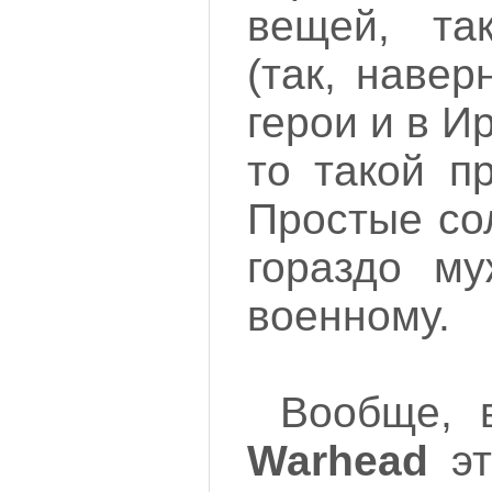
вещей, та
(так, навер
герои и в Ир
то такой п
Простые со
гораздо му
военному.
Вообще, 
Warhead
эт