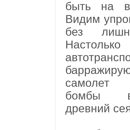
быть на в
Видим упро
без лишн
Настольк
автотрансп
барражир
самолет 
бомбы в
древний се