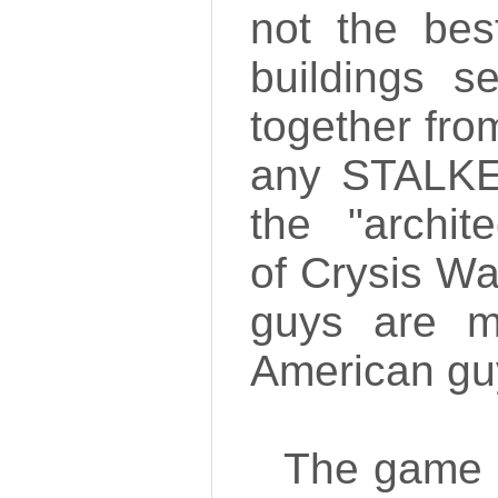
not the be
buildings 
together fr
any STALKE
the "archit
of Crysis Wa
guys are m
American guy
The game i