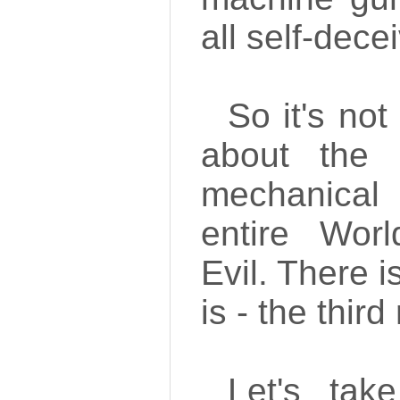
all self-dece
So it's not
about the 
mechanical 
entire Wor
Evil. There i
is - the third
Let's tak