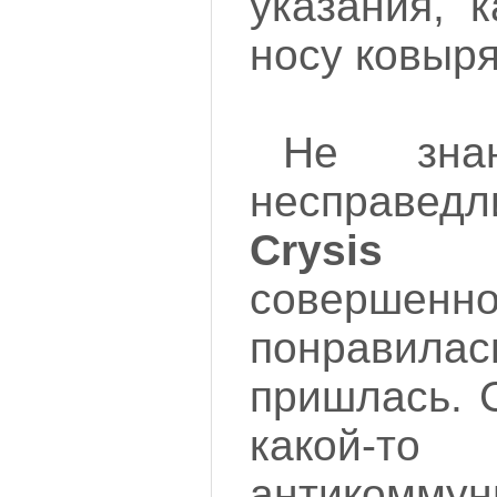
указания, 
носу ковыря
Не зна
несправедл
Crysi
совер
понравила
пришлась. 
какой-т
антикоммун