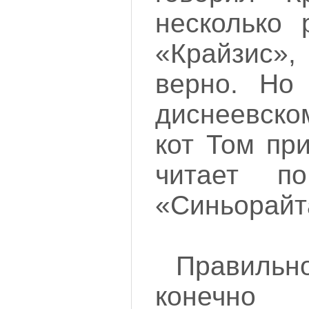
несколько 
«Крайзис»
верно. Но
диснеевско
кот Том пр
читает по
«Синьорай
Правильн
конечно 