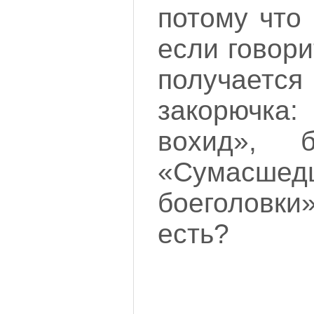
потому что 
если говори
получает
закорюч
вохид», б
«Сумасшед
боеголовки
есть?