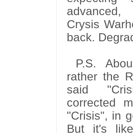
advanced, 
Crysis Warhe
back. Degrad
P.S. Abo
rather the R
said "Cri
corrected m
"Crisis", in 
But it's li