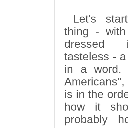
Let's sta
thing - wit
dressed 
tasteless - 
in a word. 
Americans", 
is in the orde
how it sho
probably h