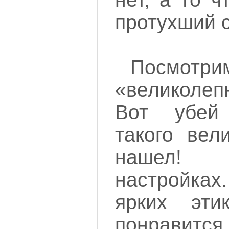
протухший с
Посм
«великоле
Вот убей
такого вел
нашел!
настройк
ярких этик
понравится