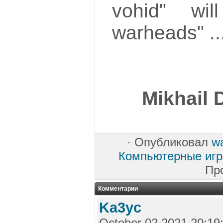
vohid" wi
warheads" ..
Mikhail 
·
Опубликовал
w
Компьютерные иг
Пр
Комментарии
Ka3yc
October 02 2021 20:19