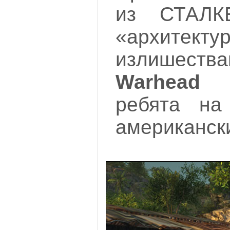
из СТАЛК
«архитекту
излишес
Warhead
–
ребята на
американс