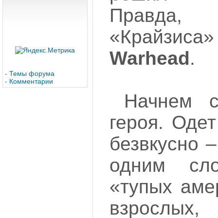
Правда,
«Крайз
Warhead
.
-
Темы форума
-
Комментарии
Начнем с
героя. Оде
безвкусно –
одним сл
«тупых аме
взрослых,