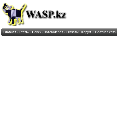
Главная
·
Статьи
·
Поиск
·
Фотогалерея
·
Скачать!
·
Форум
·
Обратная связ