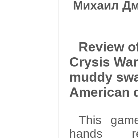
Михаил Дм
Review o
Crysis War
muddy sw
American d
This gam
hands rel