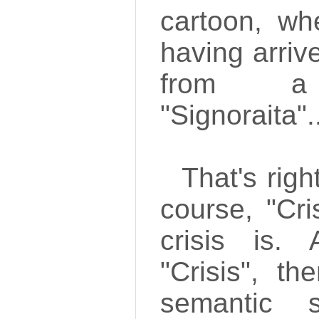
cartoon, wh
having arriv
from a 
"Signoraita".
That's righ
course, "Cri
crisis is.
"Crisis", th
semantic s