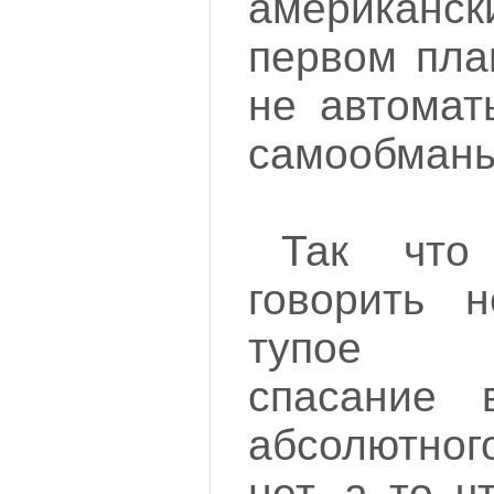
американск
первом пла
не автом
самообманы
Так чт
говорить 
тупое м
спасание 
абсолютно
нет, а то ч