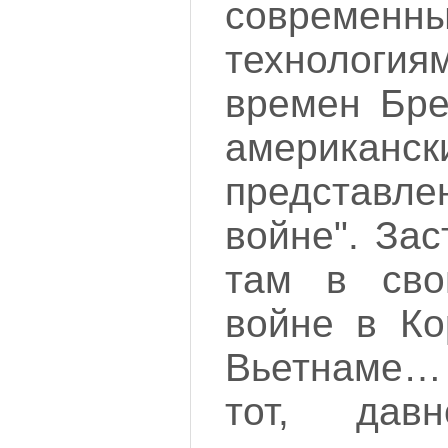
современн
технолог
времен Бре
американс
представле
войне". Зас
там в сво
войне в Ко
Вьетнаме…
тот, да