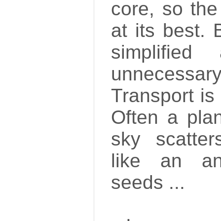
core, so th
at its best.
simplified
unnecess
Transport is 
Often a plan
sky scatter
like an an
seeds ...