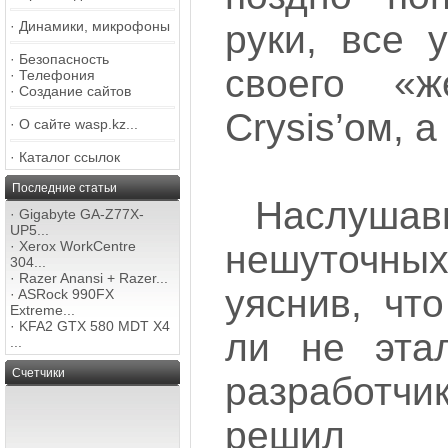
руки, все 
·
Динамики, микрофоны
·
Безопасность
своего «ж
·
Телефония
·
Создание сайтов
Crysis’ом, 
·
О сайте wasp.kz...
·
Каталог ссылок
Последние статьи
Наслушав
·
Gigabyte GA-Z77X-
UP5...
нешуточны
·
Xerox WorkCentre
304...
·
Razer Anansi + Razer...
уяснив, что
·
ASRock 990FX
Extreme...
·
KFA2 GTX 580 MDT X4
ли не эта
...
Счетчики
разработчи
решил п