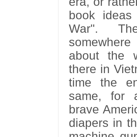
era, or rath
book ideas
War". Th
somewhere i
about the 
there in Viet
time the e
same, for 
brave Ameri
diapers in t
machine gun