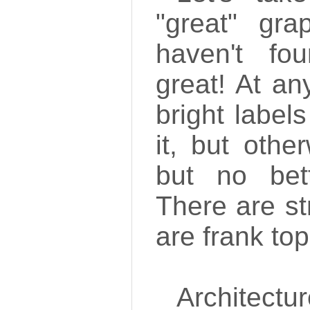
"great" gra
haven't fo
great! At an
bright labels
it, but othe
but no bet
There are st
are frank top
Architectu