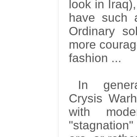
look in Iraq
have such a
Ordinary so
more courage
fashion ...
In gener
Crysis Warh
with moder
"stagnation