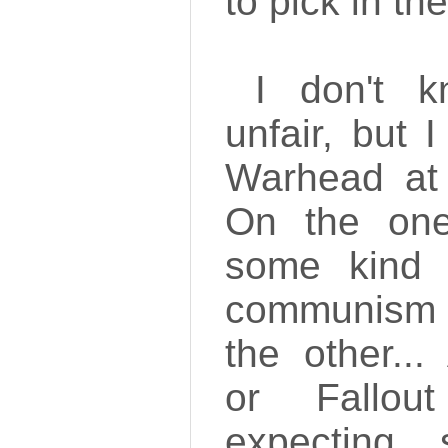
to pick in th
I don't 
unfair, but I
Warhead at al
On the one
some kind 
communism 
the other..
or Fallo
expecting 