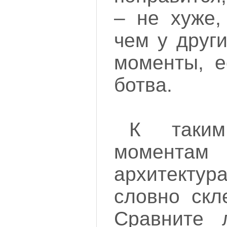
– не хуже,
чем у друг
моменты, е
ботва.
К таки
момента
архитект
словно скл
Сравните 