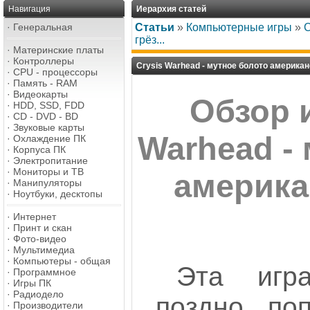
Навигация
Иерархия статей
·
Генеральная
Статьи
»
Компьютерные игры
»
C
грёз...
·
Материнские платы
·
Контроллеры
Crysis Warhead - мутное болото американс
·
CPU - процессоры
·
Память - RAM
·
Видеокарты
Обзор 
·
HDD, SSD, FDD
·
CD - DVD - BD
·
Звуковые карты
Warhead -
·
Охлаждение ПК
·
Корпуса ПК
·
Электропитание
·
Мониторы и ТВ
американ
·
Манипуляторы
·
Ноутбуки, десктопы
·
Интернет
·
Принт и скан
·
Фото-видео
·
Мультимедиа
·
Компьютеры - общая
Эта игра
·
Программное
·
Игры ПК
·
Радиодело
поздно по
·
Производители