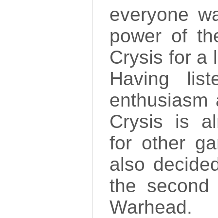
everyone w
power of th
Crysis for a 
Having lis
enthusiasm a
Crysis is a
for other g
also decided 
the second 
Warhead.