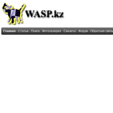
Главная
·
Статьи
·
Поиск
·
Фотогалерея
·
Скачать!
·
Форум
·
Обратная связ