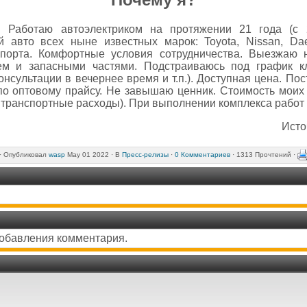
. Работаю автоэлектриком на протяжении 21 года (с 
й авто всех ныне известных марок: Toyota, Nissan, Da
нспорта. Комфортные условия сотрудничества. Выезжаю
ем и запасными частями. Подстраиваюсь под график к
нсультации в вечернее время и т.п.). Доступная цена. По
о оптовому прайсу. Не завышаю ценник. Стоимость моих 
транспортные расходы). При выполнении комплекса работ 
Исто
·
Опубликовал
wasp
May 01 2022 ·
В
Пресс-релизы
·
0 Комментариев
· 1313 Прочтений ·
добавления комментария.