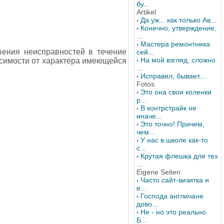
бу...
Artikel
Да уж... как только Ав...
Конечно, утверждение,
...
Мастера ремонтника
вения неисправностей в течение
сей...
На мой взгляд, сложно
симости от характера имеющейся
...
Исправил, бывает...
Fotos
Это она свои коленки
р...
В контрстрайк не
иначе...
Это точно! Причем,
чем...
У нас в школе как-то
с...
Крутая флешка для тех
...
Eigene Seiten
Часто сайт-визитка и
е...
Господа англичане
дово...
Не - но это реально.
Б...