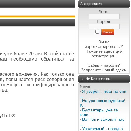
Авторизация
Логин
Пароль
Вы не
зарегистрированы?
Нажмите здесь
для
 уже более 20 лет. В этой статье
регистрации.
вам необходимо обратиться за
Забыли пароль?
Запросите новый
здесь
.
сного вождения. Как только она
ов, повышается риск совершения
Letzte Kommentare
 помощью квалифицированного
News
тва.
Я уверен - именно они
...
На урановые рудники!
К...
Бухгалтеры уже за
голо...
ить по:
Вот так и заменят нас
...
Уважаемый - назад в