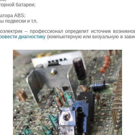
торной батареи;
атора ABS;
 подвески и т.п.
оэлектрик – профессионал определит источник возникно
ровести диагностику
(компьютерную или визуальную в зави