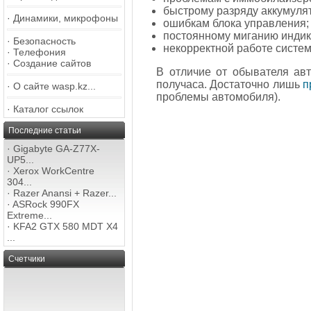
быстрому разряду аккумуля
·
Динамики, микрофоны
ошибкам блока управления;
постоянному миганию индик
·
Безопасность
некорректной работе системы
·
Телефония
·
Создание сайтов
В отличие от обывателя авт
получаса. Достаточно лишь
п
·
О сайте wasp.kz...
проблемы автомобиля).
·
Каталог ссылок
Последние статьи
·
Gigabyte GA-Z77X-
UP5...
·
Xerox WorkCentre
304...
·
Razer Anansi + Razer...
·
ASRock 990FX
Extreme...
·
KFA2 GTX 580 MDT X4
...
Счетчики