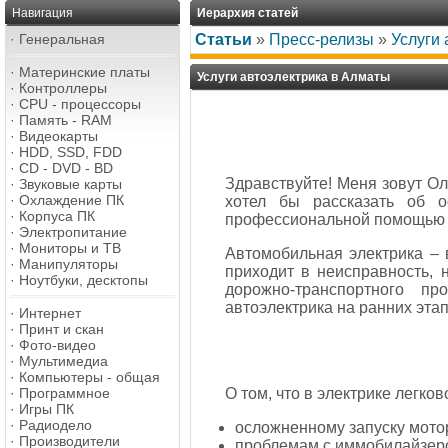
Навигация
Иерархия статей
·
Генеральная
Статьи
»
Пресс-релизы
»
Услуги
·
Материнские платы
Услуги автоэлектрика в Алматы
·
Контроллеры
·
CPU - процессоры
·
Память - RAM
·
Видеокарты
·
HDD, SSD, FDD
·
CD - DVD - BD
Здравствуйте! Меня зовут Ол
·
Звуковые карты
·
Охлаждение ПК
хотел бы рассказать об о
·
Корпуса ПК
профессиональной помощью 
·
Электропитание
·
Мониторы и ТВ
Автомобильная электрика – 
·
Манипуляторы
приходит в неисправность, 
·
Ноутбуки, десктопы
дорожно-транспортного п
автоэлектрика на ранних эта
·
Интернет
·
Принт и скан
·
Фото-видео
·
Мультимедиа
·
Компьютеры - общая
О том, что в электрике легко
·
Программное
·
Игры ПК
·
Радиодело
осложненному запуску мото
·
Производители
проблемам с иммобилайзер