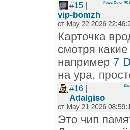
#15
|
PowerColor PC
vip-bomzh
от May 22 2026 22:46:
Карточка врод
смотря какие
например
7 D
на ура, прост
#16
|
Zhe
Adalgiso
от May 21 2026 08:59:
Это чип памят