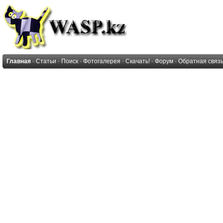
Главная
·
Статьи
·
Поиск
·
Фотогалерея
·
Скачать!
·
Форум
·
Обратная связ