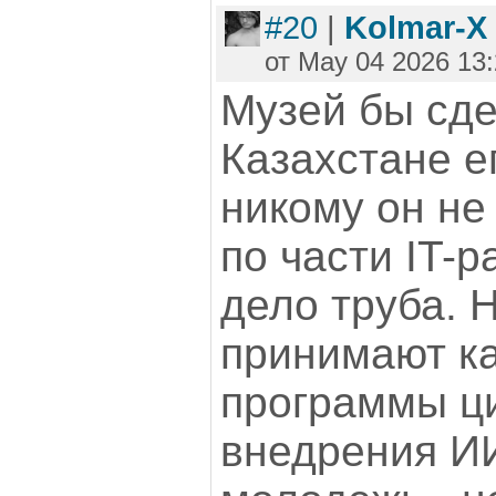
#20
|
Kolmar-X
от May 04 2026 13:
Музей бы сдел
Казахстане ег
никому он не
по части IT-
дело труба. 
принимают ка
программы ц
внедрения ИИ