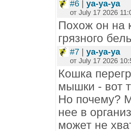
#6
|
ya-ya-ya
от July 17 2026 11:
Похож он на 
грязного белья
#7
|
ya-ya-ya
от July 17 2026 10:
Кошка перегр
мышки - вот т
Но почему? М
нее в организ
может не хва