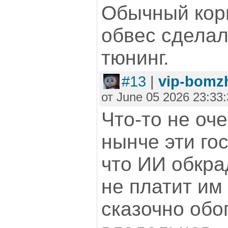
Обычный корп
обвес сделал
тюнинг.
#13
|
vip-bomz
от June 05 2026 23:33
Что-то не оч
нынче эти го
что ИИ обкра
не платит им 
сказочно обо