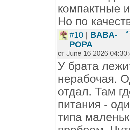
компактные 
Но по качест
#10
|
BABA-
A
POPA
от June 16 2026 04:30
У брата лежит
нерабочая. 
отдал. Там г
питания - оди
типа маленьк
пробоем. Чут