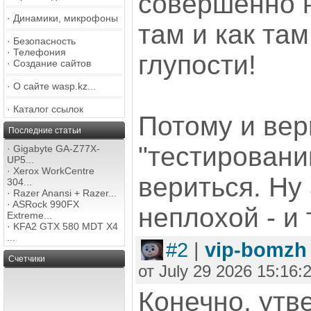
совершенно н
·
Динамики, микрофоны
там и как там
·
Безопасность
·
Телефония
глупости!
·
Создание сайтов
·
О сайте wasp.kz...
·
Каталог ссылок
Потому и вер
Последние статьи
"тестированию
·
Gigabyte GA-Z77X-
UP5...
·
Xerox WorkCentre
вериться. Ну 
304...
·
Razer Anansi + Razer...
·
ASRock 990FX
неплохой - и 
Extreme...
·
KFA2 GTX 580 MDT X4
...
#2
|
vip-bomzh
Счетчики
от July 29 2026 15:16:
Конечно, утв