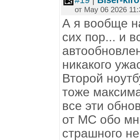
#19
|
Biser-kir
от May 06 2026 11:
А я вообще н
сих пор... и в
автообновлен
никакого ужа
Второй ноутбу
тоже максим
все эти обнов
от МС обо мне
страшного не