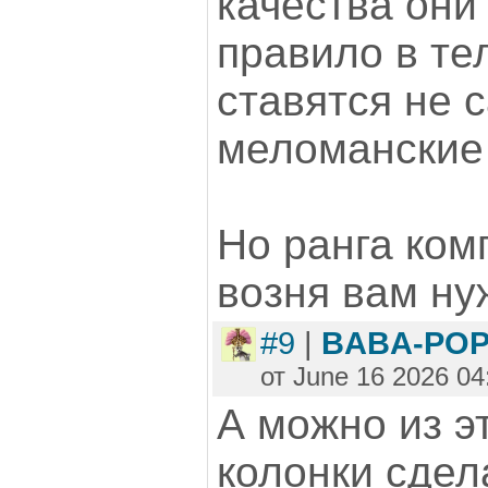
качества они
правило в те
ставятся не 
меломанские 
Но ранга ком
возня вам ну
#9
|
BABA-PO
от June 16 2026 04
А можно из э
колонки сдел