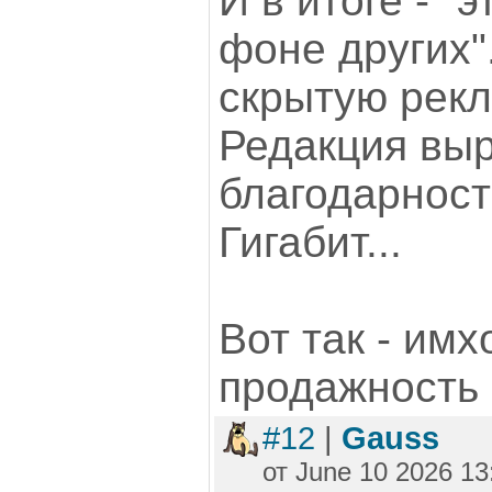
И в итоге - "
фоне других".
скрытую рекл
Редакция вы
благодарност
Гигабит...
Вот так - имх
продажность э
#12
|
Gauss
от June 10 2026 13