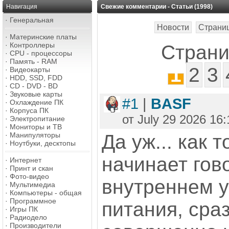
Навигация
Свежие комментарии - Статьи (1998)
·
Генеральная
Новости
Страни
·
Материнские платы
·
Контроллеры
Страни
·
CPU - процессоры
·
Память - RAM
1
2
3
·
Видеокарты
·
HDD, SSD, FDD
·
CD - DVD - BD
·
Звуковые карты
#1
|
BASF
·
Охлаждение ПК
·
Корпуса ПК
от July 29 2026 16:
·
Электропитание
·
Мониторы и ТВ
·
Манипуляторы
Да уж... как 
·
Ноутбуки, десктопы
начинает гов
·
Интернет
·
Принт и скан
·
Фото-видео
внутреннем у
·
Мультимедиа
·
Компьютеры - общая
·
Программное
питания, сраз
·
Игры ПК
·
Радиодело
·
Производители