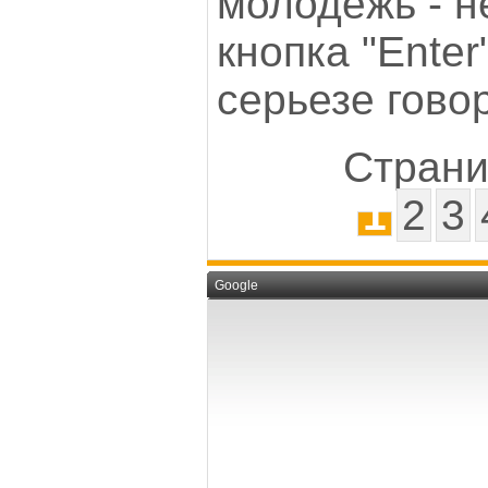
молодежь - н
кнопка "Enter
серьезе гово
Страни
1
2
3
Google