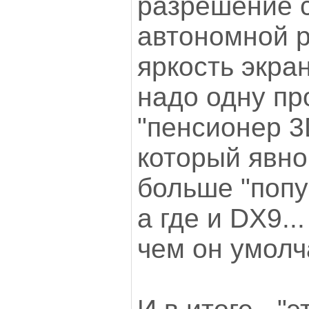
разрешение с
автономной р
яркость экран
надо одну про
"пенсионер 3
который явно
больше "попуг
а где и DX9...
чем он умолч