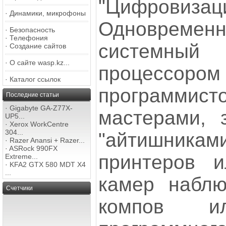
"Цифровизаци
·
Динамики, микрофоны
Одноврем
·
Безопасность
·
Телефония
системны
·
Создание сайтов
·
О сайте wasp.kz...
процессором
·
Каталог ссылок
программ
Последние статьи
·
Gigabyte GA-Z77X-
мастерами, 
UP5...
·
Xerox WorkCentre
304...
"айтишника
·
Razer Anansi + Razer...
·
ASRock 990FX
принтеров и
Extreme...
·
KFA2 GTX 580 MDT X4
...
камер наблю
Счетчики
компов ил