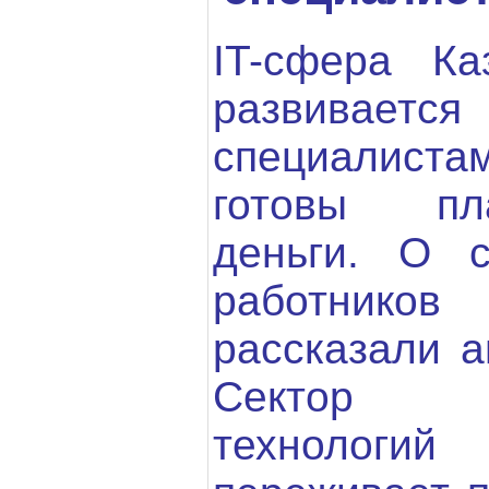
IT-сфера Ка
развивает
специалиста
готовы пл
деньги. О с
работнико
рассказали а
Сектор ин
технологи