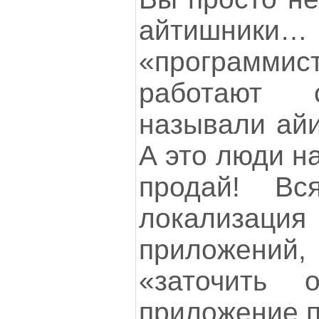
айтиш
«программис
работают 
называли айи
А это люди н
продай! В
локализац
приложений
«заточить
приложение п