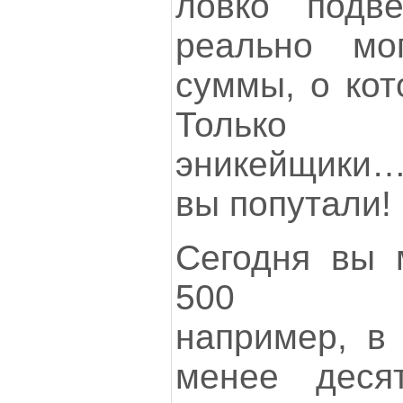
ловко подв
реально мо
суммы, о кот
Только 
эникейщики… 
вы попутали!
Сегодня вы 
500 IT-с
например, в
менее деся