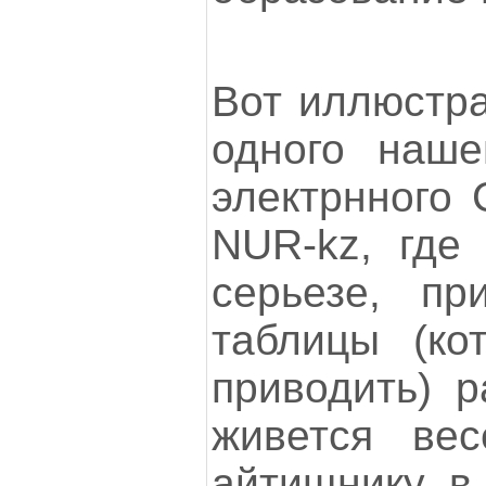
Вот иллюстра
одного нашег
электрнного 
NUR-kz, где
серьезе, пр
таблицы (ко
приводить) р
живется вес
айтищнику в 