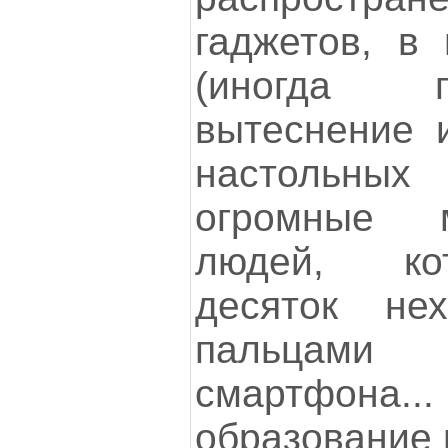
гаджетов, в
(иногда п
вытеснение 
настольны
огромные 
людей, ко
десяток не
пальцам
смартфона..
образование и