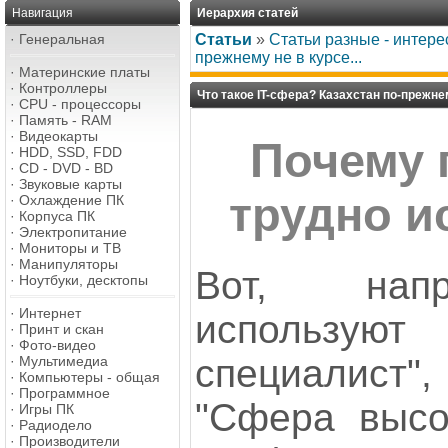
Навигация
Иерархия статей
·
Генеральная
Статьи
»
Статьи разные - интере
прежнему не в курсе...
·
Материнские платы
·
Контроллеры
Что такое IT-сфера? Казахстан по-прежнем
·
CPU - процессоры
·
Память - RAM
·
Видеокарты
Почему 
·
HDD, SSD, FDD
·
CD - DVD - BD
·
Звуковые карты
трудно и
·
Охлаждение ПК
·
Корпуса ПК
·
Электропитание
·
Мониторы и ТВ
·
Манипуляторы
Вот, напр
·
Ноутбуки, десктопы
·
Интернет
использую
·
Принт и скан
·
Фото-видео
специалист",
·
Мультимедиа
·
Компьютеры - общая
·
Программное
"Сфера высок
·
Игры ПК
·
Радиодело
·
Производители