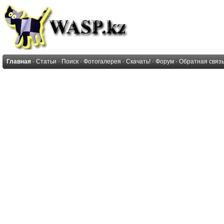
Главная
·
Статьи
·
Поиск
·
Фотогалерея
·
Скачать!
·
Форум
·
Обратная связ