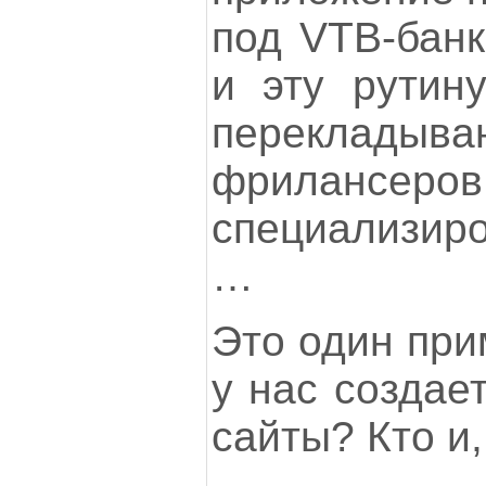
под VTB-банк
и эту рутин
переклады
фрилансеро
специализиро
…
Это один при
у нас создае
сайты? Кто и,