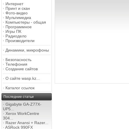
·
Интернет
·
Принт и скан
·
Фото-видео
·
Мультимедиа
·
Компьютеры - общая
·
Программное
·
Игры ПК
·
Радиодело
·
Производители
·
Динамики, микрофоны
·
Безопасность
·
Телефония
·
Создание сайтов
·
О сайте wasp.kz...
·
Каталог ссылок
Последние статьи
·
Gigabyte GA-Z77X-
UP5...
·
Xerox WorkCentre
304...
·
Razer Anansi + Razer...
·
ASRock 990FX