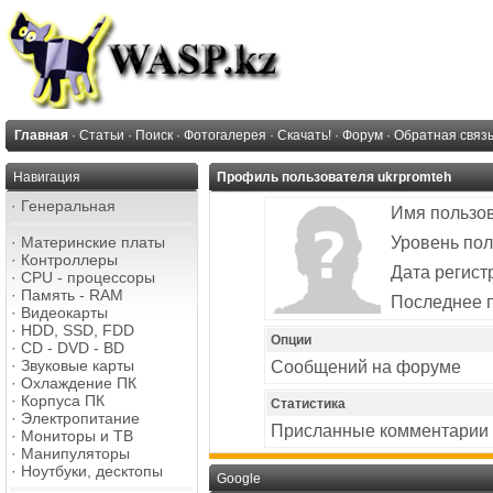
Главная
·
Статьи
·
Поиск
·
Фотогалерея
·
Скачать!
·
Форум
·
Обратная связ
Навигация
Профиль пользователя ukrpromteh
·
Генеральная
Имя пользо
·
Материнские платы
Уровень пол
·
Контроллеры
Дата регист
·
CPU - процессоры
·
Память - RAM
Последнее 
·
Видеокарты
·
HDD, SSD, FDD
Опции
·
CD - DVD - BD
·
Звуковые карты
Сообщений на форуме
·
Охлаждение ПК
·
Корпуса ПК
Статистика
·
Электропитание
Присланные комментарии
·
Мониторы и ТВ
·
Манипуляторы
·
Ноутбуки, десктопы
Google