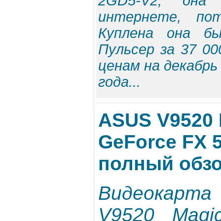
2GD5-V2, она
интернете, по
Куплена она б
Пульсер за 37 00
ценам на декабрь 
года...
ASUS V9520 M
GeForce FX 5
полный обз
Видеокарт
V9520 Magi