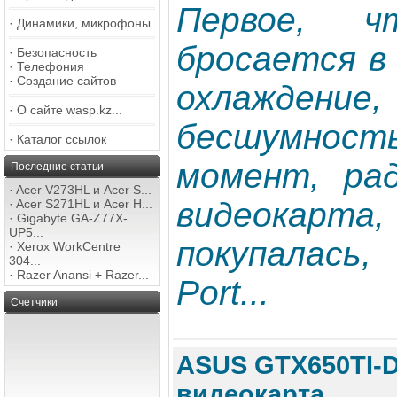
Первое, чт
·
Динамики, микрофоны
бросается в 
·
Безопасность
·
Телефония
·
Создание сайтов
охлаждение,
·
О сайте wasp.kz...
бесшумнос
·
Каталог ссылок
момент, ра
Последние статьи
·
Acer V273HL и Acer S...
видеокарта
·
Acer S271HL и Acer H...
·
Gigabyte GA-Z77X-
UP5...
покупалась,
·
Xerox WorkCentre
304...
·
Razer Anansi + Razer...
Port...
Счетчики
ASUS GTX650TI-
видеокарта