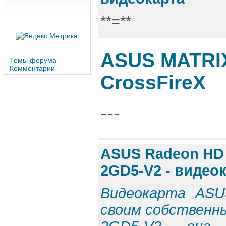
**=**
ASUS MATRI
-
Темы форума
-
Комментарии
CrossFireX
---
ASUS Radeon HD 
2GD5-V2 - видеок
Видеокарта ASU
своим собственн