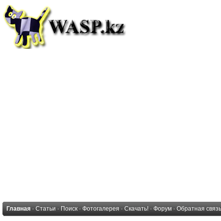
Главная
·
Статьи
·
Поиск
·
Фотогалерея
·
Скачать!
·
Форум
·
Обратная связ