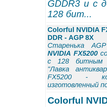
GDDR3 и с д
128 бит...
Colorful NVIDIA F
DDR - AGP 8Х
Старенька AG
NVIDIA FX5200
со
с 128 битным д
"Лавка антиквар
FX5200 - ко
изготовленный по
Colorful NVI