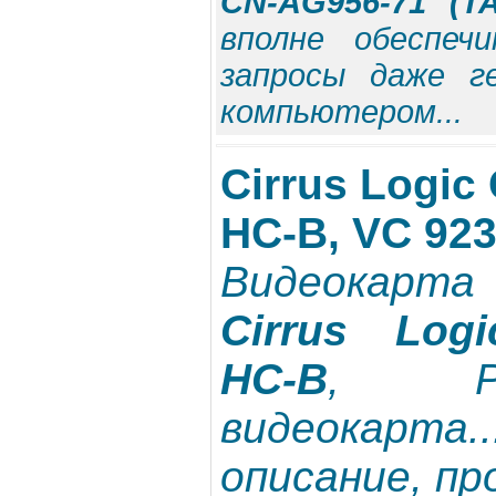
CN-AG956-71 (T
вполне обеспеч
запросы даже г
компьютером...
Cirrus Logic
HC-B, VC 923
Видеокарт
Cirrus Log
HC-B
, PC
видеокарт
описание, пр