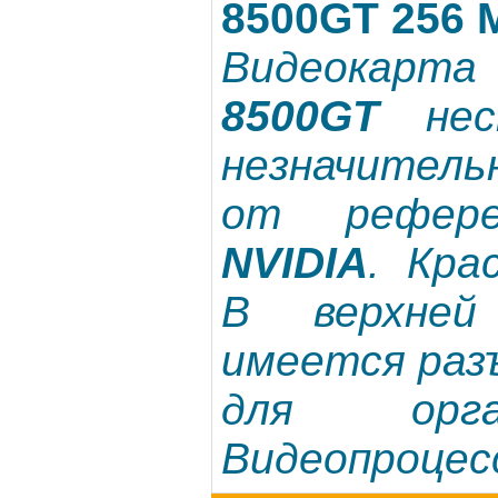
8500GT 256 
Видеокарт
8500GT
неск
незначител
от рефере
NVIDIA
. Кра
В верхне
имеется раз
для орг
Видеопроцесс