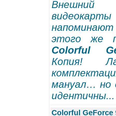
Внешни
видеокарт
напоминают
этого же п
Colorful G
Копия! Ла
комплектаци
мануал… но 
идентичны...
Colorful GeForce