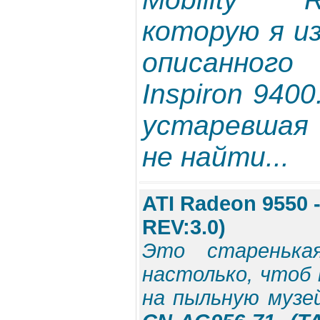
которую я и
описанног
Inspiron 940
устаревшая 
не найти...
ATI Radeon 9550 
REV:3.0)
Это старенька
настолько, чтоб
на пыльную музе