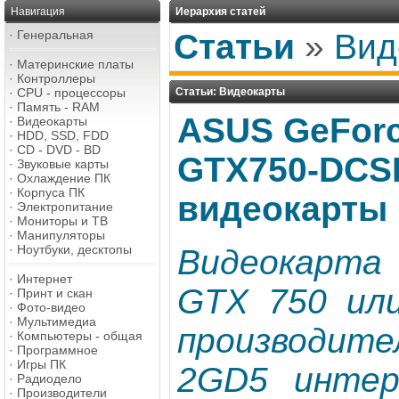
Навигация
Иерархия статей
·
Генеральная
Статьи
»
Вид
·
Материнские платы
·
Контроллеры
·
CPU - процессоры
Статьи: Видеокарты
·
Память - RAM
ASUS GeForc
·
Видеокарты
·
HDD, SSD, FDD
·
CD - DVD - BD
GTX750-DCS
·
Звуковые карты
·
Охлаждение ПК
·
Корпуса ПК
видеокарты
·
Электропитание
·
Мониторы и ТВ
·
Манипуляторы
·
Ноутбуки, десктопы
Видеокарт
·
Интернет
GTX 750 или
·
Принт и скан
·
Фото-видео
·
Мультимедиа
производите
·
Компьютеры - общая
·
Программное
·
Игры ПК
2GD5 интере
·
Радиодело
·
Производители