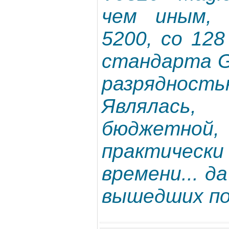
чем иным, 
5200, со 12
стандарта G
разрядност
Являлась
бюджетной, 
практически
времени... д
вышедших по