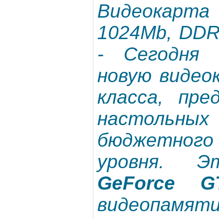
Видеокарт
1024Mb, DDR
- Сегодня
новую видео
класса, пре
настольны
бюджетного 
уровня.
GeForce G
видеопам